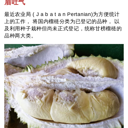
眉吐气
最近农业局 ( J a b a t a n Pertanian)为方便统计
上的工作， 将国内榴梿分类为已登记的品种， 以
及利用种子栽种但尚未正式登记，统称甘榜榴梿的
品种两大类。