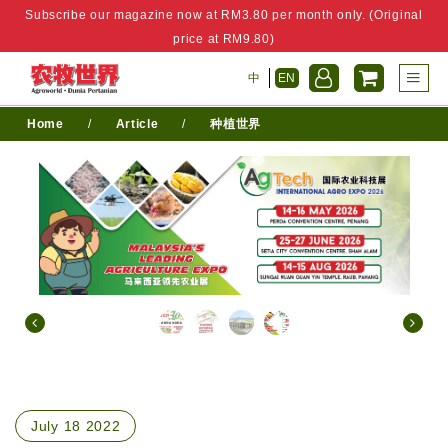
Subscribe our magazine now at RM3.80 per month only. (Original
price at RM9.80)
中
EN
Home
/
Article
/
种植世界
July 18 2022