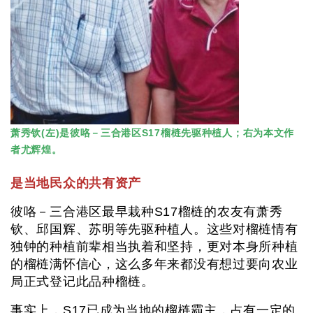
萧秀钦(左)是彼咯－三合港区S17榴梿先驱种植人；右为本文作
者尤辉煌。
是当地民众的共有资产
彼咯－三合港区最早栽种S17榴梿的农友有萧秀
钦、邱国辉、苏明等先驱种植人。这些对榴梿情有
独钟的种植前辈相当执着和坚持，更对本身所种植
的榴梿满怀信心，这么多年来都没有想过要向农业
局正式登记此品种榴梿。
事实上，S17已成为当地的榴梿霸主，占有一定的