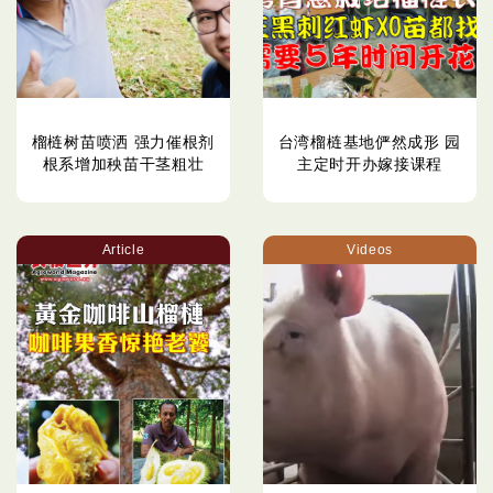
榴梿树苗喷洒 强力催根剂
台湾榴梿基地俨然成形 园
根系增加秧苗干茎粗壮
主定时开办嫁接课程
Article
Videos