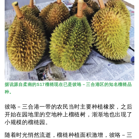
据说源自柔南的S17榴梿现在已是彼咯－三合港区的知名榴梿品
种。
彼咯－三合港一带的农民当时主要种植橡胶，之后
开始在园地里的空地种上榴梿树，渐渐地也出现了
小规模的榴梿园。
随着时光悄然流逝，榴梿种植面积激增，彼咯－三