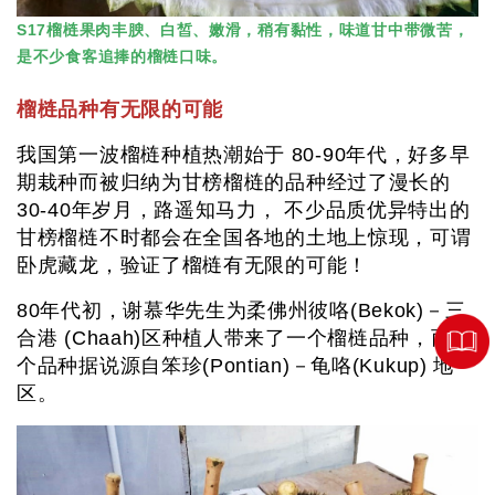
S17榴梿果肉丰腴、白皙、嫩滑，稍有黏性，味道甘中带微苦，
是不少食客追捧的榴梿口味。
榴梿品种有无限的可能
我国第一波榴梿种植热潮始于 80-90年代，好多早
期栽种而被归纳为甘榜榴梿的品种经过了漫长的
30-40年岁月，路遥知马力， 不少品质优异特出的
甘榜榴梿不时都会在全国各地的土地上惊现，可谓
卧虎藏龙，验证了榴梿有无限的可能！
80年代初，谢慕华先生为柔佛州彼咯(Bekok)－三
合港 (Chaah)区种植人带来了一个榴梿品种，而这
个品种据说源自笨珍(Pontian)－龟咯(Kukup) 地
区。