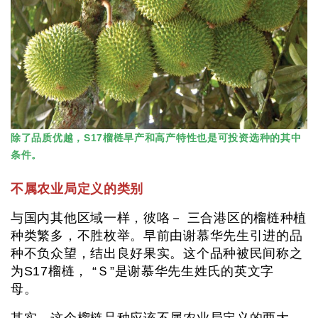
除了品质优越，S17榴梿早产和高产特性也是可投资选种的其中
条件。
不属农业局定义的类别
与国内其他区域一样，彼咯－ 三合港区的榴梿种植
种类繁多，不胜枚举。早前由谢慕华先生引进的品
种不负众望，结出良好果实。这个品种被民间称之
为S17榴梿， “Ｓ”是谢慕华先生姓氏的英文字
母。