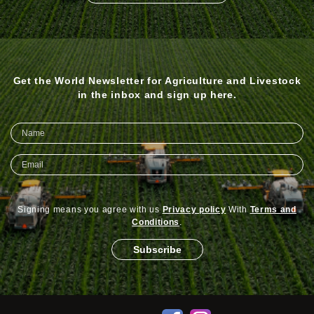
Get the World Newsletter for Agriculture and Livestock
in the inbox and sign up here.
Signing means you agree with us
Privacy policy
With
Terms and
Conditions
.
Subscribe