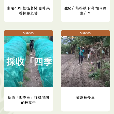
南唛40年榴梿老树 咖啡果
生猪产能持续下滑 如何稳
香惊艳老饕
生产？
Videos
Videos
採收「四季豆」稀稀弱弱
插篱種長豆
的枝葉中