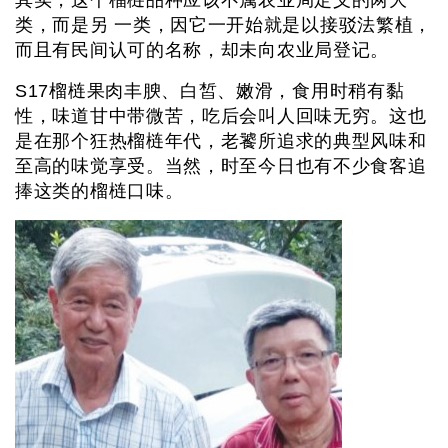
其实，这个榴梿品种应该不属农业局定义的两大
类，而是另 一类，因它一开始就是以接驳法繁植，
而且有民间认可的名称，却未向农业局登记。
S17榴梿果肉丰腴、白皙、嫩滑，食用时稍有黏
性，味道甘中带微苦，吃后会叫人回味无穷。这也
是在那个狂热榴梿年代，老饕所追求的典型风味和
至高的味觉享受。当然，时至今日也有不少食客追
捧这类的榴梿口味。