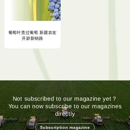
葡萄叶贵过葡萄 新疆农友
开辟新销路
Not subscribed to our magazine yet？
You can now subscribe to our magazines
directly
Subscription magazine