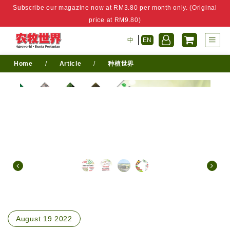
Subscribe our magazine now at RM3.80 per month only. (Original
price at RM9.80)
中
EN
Home
/
Article
/
种植世界
August 19 2022