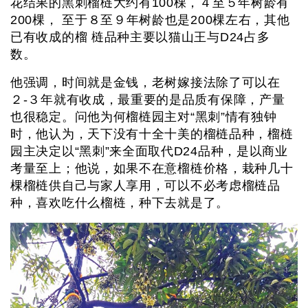
花结果的黑刺榴梿大约有100棵，４至５年树龄有
200棵， 至于８至９年树龄也是200棵左右，其他
已有收成的榴 梿品种主要以猫山王与D24占多
数。
他强调，时间就是金钱，老树嫁接法除了可以在
２-３年就有收成，最重要的是品质有保障，产量
也很稳定。问他为何榴梿园主对“黑刺”情有独钟
时，他认为，天下没有十全十美的榴梿品种，榴梿
园主决定以“黑刺”来全面取代D24品种，是以商业
考量至上；他说，如果不在意榴梿价格，栽种几十
棵榴梿供自己与家人享用，可以不必考虑榴梿品
种，喜欢吃什么榴梿，种下去就是了。