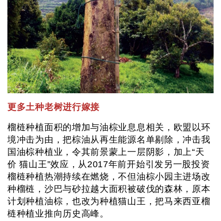
更多土种老树进行嫁接
榴梿种植面积的增加与油棕业息息相关，欧盟以环
境冲击为由，把棕油从再生能源名单剔除，冲击我
国油棕种植业，令其前景蒙上一层阴影，加上“天
价 猫山王”效应，从2017年前开始引发另一股投资
榴梿种植热潮持续在燃烧，不但油棕小园主进场改
种榴梿，沙巴与砂拉越大面积被破伐的森林，原本
计划种植油棕，也改为种植猫山王，把马来西亚榴
梿种植业推向历史高峰。