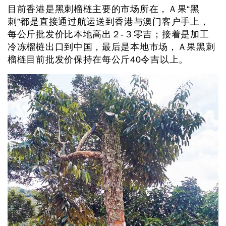
目前香港是黑刺榴梿主要的市场所在，Ａ果“黑
刺”都是直接通过航运送到香港与澳门客户手上，
每公斤批发价比本地高出２-３零吉；接着是加工
冷冻榴梿出口到中国，最后是本地市场，Ａ果黑刺
榴梿目前批发价保持在每公斤40令吉以上。