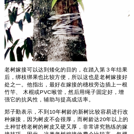
老树嫁接可以达到矮化的目的，在踏入第３年结果
后，绑枝绑果也比较方便，所以这也是老树嫁接好
处之一。他指出，最好在嫁接的橞枝旁边插上一根
竹竿、 木棍或PVC喉管，然后用绳子固定好，增
强它的抗风性，辅助与提高成活率。
郑子勤表示，不到10年树龄的新树比较容易进行改
种嫁接，因为树皮不会很厚，而树龄达20年以上的
土种甘榜老树的树皮又硬又厚，非常讲究熟练的嫁