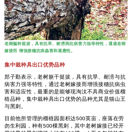
老樹軀幹挺拔，具有抗旱、耐澇與抗病害力強等特性，通過老樹
嫁接而 增強接穗抗病蟲害和適應性。
集中栽种具出口优势品种
郑子勤表示，老树躯干挺拔，具有抗旱、耐涝与抗
病害力强等特性，通过老树嫁接而增强接穗抗病虫
害和适应性，最重的是能够现淘汰不具商业价值榴
梿品种，集中栽种具出口优势的品种尤其是猫山王
与黑刺。
目前他所管理的榴梿园面积达500英亩，座落在劳
勿生利园，种有500棵黑刺，其中老树嫁接已经开