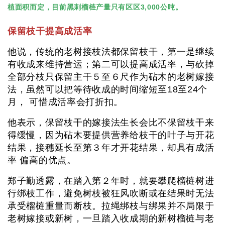
植面积而定，目前黑刺榴梿产量只有区区3,000公吨。
保留枝干提高成活率
他说，传统的老树接枝法都保留枝干，第一是继续
有收成来维持营运；第二可以提高成活率，与砍掉
全部分枝只保留主干５至６尺作为砧木的老树嫁接
法，虽然可以把等待收成的时间缩短至18至24个
月， 可惜成活率会打折扣。
他表示，保留枝干的嫁接法生长会比不保留枝干来
得缓慢，因为砧木要提供营养给枝干的叶子与开花
结果，接穗延长至第３年才开花结果，却具有成活
率 偏高的优点。
郑子勤透露，在踏入第２年时，就要攀爬榴梿树进
行绑枝工作，避免树枝被狂风吹断或在结果时无法
承受榴梿重量而断枝。拉绳绑枝与绑果并不局限于
老树嫁接或新树，一旦踏入收成期的新树榴梿与老