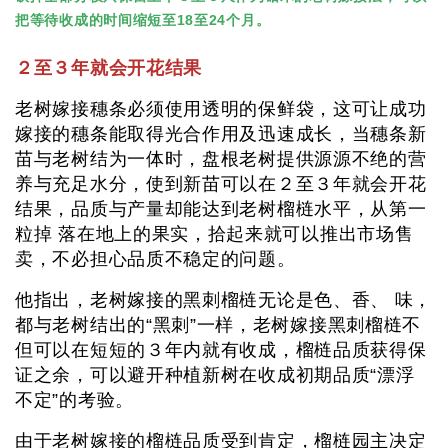
把等待收成的时间缩短至18至24个月。
２至３年就会开花结果
老树嫁接穗条必须使用透明的保鲜袋，这可让成功
嫁接的穗条能取得光合作用及迅速成长，当穗条新
苗与老树结为一体时，盘根老树提供源源不绝的营
养与充足水分，使到新苗可以在２至３年就会开花
结果，品质与产量却能达到老树榴梿水平，从第一
粒掉 落在地上的果实，拾起来就可以推出市场售
卖，不必担心品质不稳定的问题。
他指出，老树嫁接的黑刺榴梿无论是色、香、 味，
都与老树结出的“黑刺”一样，老树嫁接黑刺榴梿不
但可以在短短的３年内就有收成，榴梿品质获得保
证之余，可以避开种植新树在收成初期品质“漂浮
不定”的考验。
由于老树嫁接的榴梿品质受到肯定，榴梿园主决定