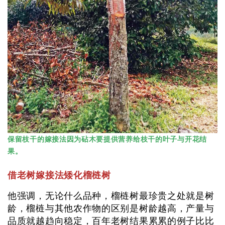
保留枝干的嫁接法因为砧木要提供营养给枝干的叶子与开花结
果。
借老树嫁接法矮化榴梿树
他强调，无论什么品种，榴梿树最珍贵之处就是树
龄，榴梿与其他农作物的区别是树龄越高，产量与
品质就越趋向稳定，百年老树结果累累的例子比比