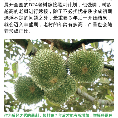
展开全园的D24老树嫁接黑刺计划，他强调，树龄
越高的老树进行嫁接，除了不必担忧品质收成初期
漂浮不定的问题之外，最重要３年后一开始结果，
就会迈入丰盛期，老树的年龄有多高，产量也会随
着形成正比。
作为后起之秀的黑刺，预料在７年后才能有所增加，增幅得视种