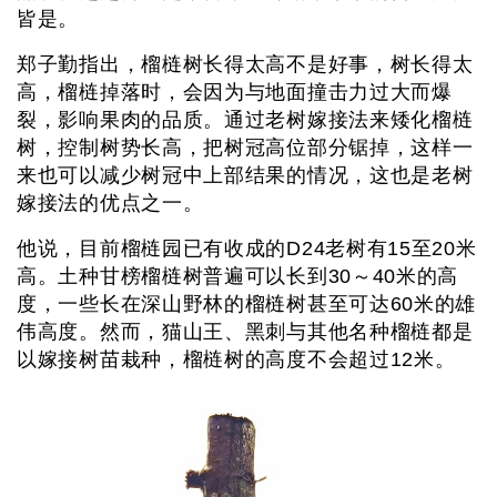
皆是。
郑子勤指出，榴梿树长得太高不是好事，树长得太
高，榴梿掉落时，会因为与地面撞击力过大而爆
裂，影响果肉的品质。通过老树嫁接法来矮化榴梿
树，控制树势长高，把树冠高位部分锯掉，这样一
来也可以减少树冠中上部结果的情况，这也是老树
嫁接法的优点之一。
他说，目前榴梿园已有收成的D24老树有15至20米
高。土种甘榜榴梿树普遍可以长到30～40米的高
度，一些长在深山野林的榴梿树甚至可达60米的雄
伟高度。然而，猫山王、黑刺与其他名种榴梿都是
以嫁接树苗栽种，榴梿树的高度不会超过12米。