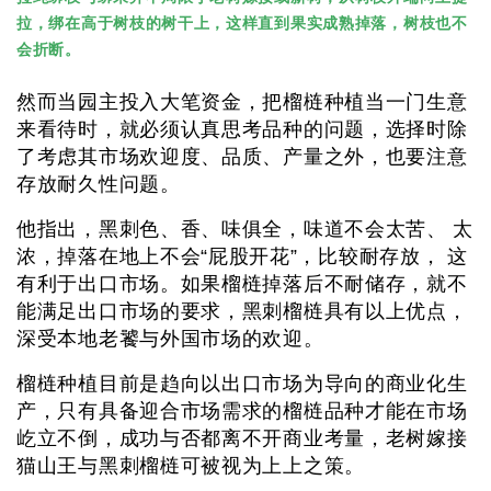
拉，绑在高于树枝的树干上，这样直到果实成熟掉落，树枝也不
会折断。
然而当园主投入大笔资金，把榴梿种植当一门生意
来看待时，就必须认真思考品种的问题，选择时除
了考虑其市场欢迎度、品质、产量之外，也要注意
存放耐久性问题。
他指出，黑刺色、香、味俱全，味道不会太苦、 太
浓，掉落在地上不会“屁股开花”，比较耐存放， 这
有利于出口市场。如果榴梿掉落后不耐储存，就不
能满足出口市场的要求，黑刺榴梿具有以上优点，
深受本地老饕与外国市场的欢迎。
榴梿种植目前是趋向以出口市场为导向的商业化生
产，只有具备迎合市场需求的榴梿品种才能在市场
屹立不倒，成功与否都离不开商业考量，老树嫁接
猫山王与黑刺榴梿可被视为上上之策。