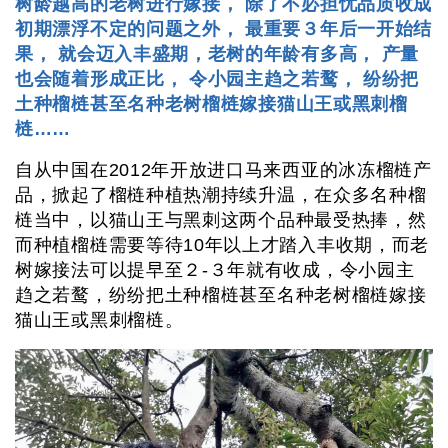
树龄越高的老树进行嫁接， 除了不必担忧品质收成
初期漂浮不定的问题之外， 最重要３年后一开始结
果， 就会迈入丰盛期，老树的年龄有多高， 产量
也会随着形成正比， 令小园主趋之若鹜， 纷纷把
土种榴梿甚至名种老树榴梿嫁接猫山王或黑刺榴
梿……
自从中国在2012年开放进口马来西亚的冰冻榴梿产
品，掀起了榴梿种植热潮持续升温，在众多名种榴
梿当中，以猫山王与黑刺这两个品种最受热捧，然
而种植榴梿需要等待10年以上才踏入丰收期，而老
树嫁接法可以提早至２-３年就有收成，令小园主
趋之若鹜，纷纷把土种榴梿甚至名种老树榴梿嫁接
猫山王或黑刺榴梿。