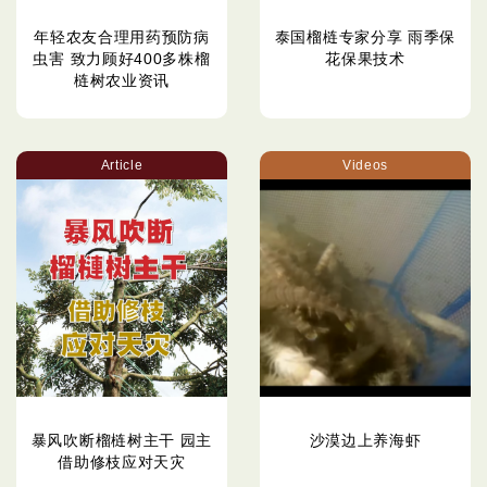
年轻农友合理用药预防病
泰国榴梿专家分享 雨季保
虫害 致力顾好400多株榴
花保果技术
梿树农业资讯
Article
Videos
暴风吹断榴梿树主干 园主
沙漠边上养海虾
借助修枝应对天灾