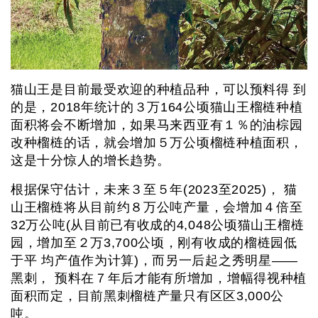
猫山王是目前最受欢迎的种植品种，可以预料得 到
的是，2018年统计的３万164公顷猫山王榴梿种植
面积将会不断增加，如果马来西亚有１％的油棕园
改种榴梿的话，就会增加５万公顷榴梿种植面积，
这是十分惊人的增长趋势。
根据保守估计，未来３至５年(2023至2025)， 猫
山王榴梿将从目前约８万公吨产量，会增加４倍至
32万公吨(从目前已有收成的4,048公顷猫山王榴梿
园，增加至２万3,700公顷，刚有收成的榴梿园低
于平 均产值作为计算)，而另一后起之秀明星——
黑刺， 预料在７年后才能有所增加，增幅得视种植
面积而定，目前黑刺榴梿产量只有区区3,000公
吨。