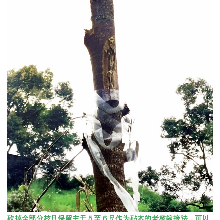
砍掉全部分枝只保留主干５至６尺作为砧木的老树嫁接法，可以