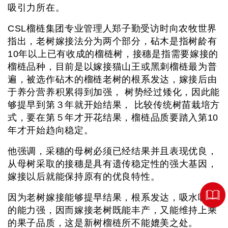
吸引力所在。
CSL榴梿集团专业管理人郑子勤受访时向农牧世界
指出，老树嫁接法分为两个部分，砧木是指树龄有
10年以上已有收成的榴梿树，接穗是指需要嫁接的
榴梿品种，目前是以嫁接猫山王或黑刺榴梿最为普
遍，被选作砧木的榴梿老树的根系发达，嫁接后由
于养分营养积累得到加强， 树势经过矮化，因此能
够提早到第３年就开始结果， 比较传统树苗栽培方
式，要在第５年才开花结果，榴梿品质要踏入第10
年才开始趋向稳定。
他强调，采穗的母树必须已经结果并且表现优良，
从母树采取的接穗是具有遗传稳定性的强大基因，
嫁接以后就能保持原有的优良特性。
因为老树嫁接能够提早结果，根系发达，吸水吸肥
的能力强，因而嫁接老树既能丰产，又能维持上乘
的果子品质，这是新树榴梿所不能媲美之处。