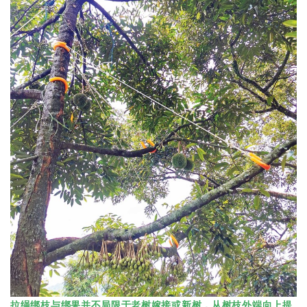
拉绳绑枝与绑果并不局限于老树嫁接或新树，从树枝外端向上提