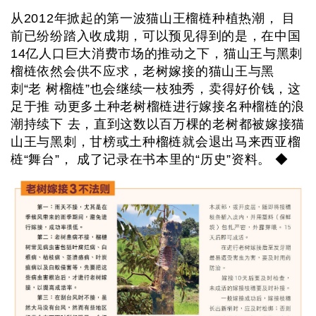
从2012年掀起的第一波猫山王榴梿种植热潮， 目
前已纷纷踏入收成期，可以预见得到的是，在中国
14亿人口巨大消费市场的推动之下，猫山王与黑刺
榴梿依然会供不应求，老树嫁接的猫山王与黑
刺“老 树榴梿”也会继续一枝独秀，卖得好价钱，这
足于推 动更多土种老树榴梿进行嫁接名种榴梿的浪
潮持续下 去，直到这数以百万棵的老树都被嫁接猫
山王与黑刺，甘榜或土种榴梿就会退出马来西亚榴
梿“舞台”， 成了记录在书本里的“历史”资料。 ◆