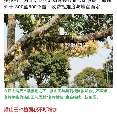
接技巧，因此，这类老树嫁接收费会比较高，每棵
介于 300至500令吉，收费视难度与地点而定。
在巨大消费市场推动之下，猫山王与黑刺榴梿依然会供不应求，
老树嫁接的猫山王与黑刺“老树榴梿”也会继续一枝独秀。
猫山王种植面积不断增加