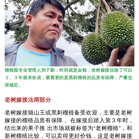
榴梿园专业管理人郑子勤：时间就是金钱，老树嫁接法除了可以
２、３年就有收成，最重要的是黑刺榴梿的品质有保障，产量也
很稳定。
老树嫁接法两部分
老树嫁接猫山王或黑刺榴梿备受欢迎，主要是老树
嫁接的榴梿品质有保障， 在嫁接后踏入第３年时，
结出来的果子推 出市场就被标签为“老树榴梿”，和
新树榴梿比较，可以卖得更好价钱，这是老树嫁接