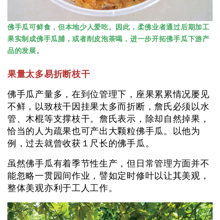
佛手瓜可鲜食，但本地少人爱吃。因此，柔佛业者通过后期加工
果实制成佛手瓜脯，或者削皮泡茶喝，进一步开拓佛手瓜下游产
品的发展。
果量太多易折断枝干
佛手瓜产量多，在到位管理下，座果累累情况屡见
不鲜，以致枝干因挂果太多而折断，詹氏必须以水
管、木棍等支撑枝干。詹氏表示，除却自然掉果，
恰当的人为疏果也可产出大颗粒佛手瓜。以他为
例，过去就曾收获１尺长的佛手瓜。
虽然佛手瓜有着季节性生产，但日常管理方面并不
能忽略一贯园间作业，譬如定时修叶以让其美观，
整体美观亦利于工人工作。