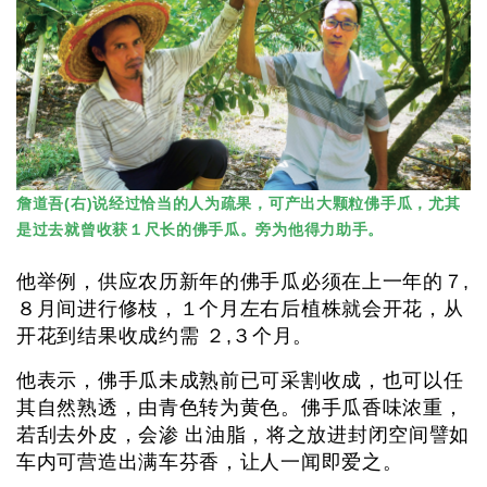
詹道吾(右)说经过恰当的人为疏果，可产出大颗粒佛手瓜，尤其
是过去就曾收获１尺长的佛手瓜。旁为他得力助手。
他举例，供应农历新年的佛手瓜必须在上一年的７,
８月间进行修枝，１个月左右后植株就会开花，从
开花到结果收成约需 ２,３个月。
他表示，佛手瓜未成熟前已可采割收成，也可以任
其自然熟透，由青色转为黄色。佛手瓜香味浓重，
若刮去外皮，会渗 出油脂，将之放进封闭空间譬如
车内可营造出满车芬香，让人一闻即爱之。