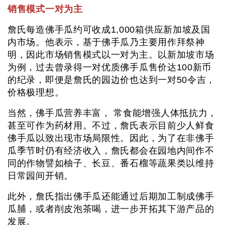
销售模式一对为主
詹氏每造佛手瓜约可收成1,000箱供应新加坡及国
内市场。他表示，基于佛手瓜乃主要用作拜祭神
明，因此市场销售模式以一对为主。以新加坡市场
为例，过去曾录得一对优质佛手瓜售价达100新币
的纪录，即便是詹氏的园边价也达到一对50令吉，
价格极理想。
当然，佛手瓜营养丰富， 常食能增强人体抵抗力，
甚至可作为药材用。不过，詹氏表示目前少人鲜食
佛手瓜以致出现市场局限性。因此，为了在非佛手
瓜季节时仍有经济收入，詹氏都会在园地内间作不
同的作物譬如柚子、长豆、番石榴等蔬果类以维持
日常园间开销。
此外，詹氏指出佛手瓜还能通过后期加工制成佛手
瓜脯，或者削皮泡茶喝，进一步开拓其下游产品的
发展。