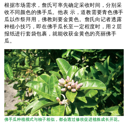
根据市场需求，詹氏可率先确定采收时间，分别采
收不同颜色的佛手瓜。他表 示，道教需要青色佛手
瓜以作祭拜用，佛教则要金黄色。詹氏向记者透露
种植小技巧，即在佛手瓜长至一定程度时，用２层
报纸进行套袋包裹，就能收获金黄色的亮丽佛手
瓜。
佛手瓜种植模式与柚子相似，都会透过修枝促进植株成长开花。