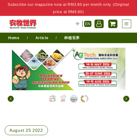
Subscribe our magazine now at RM3.80 per month only. (Original
price at RM9.80)
中
EN
Home
/
Article
/
种植世界
August 25 2022