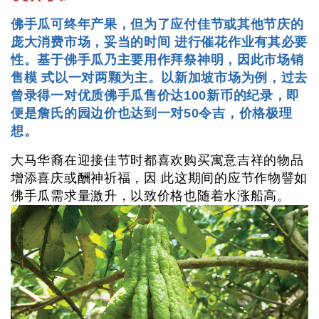
佛手瓜可终年产果，但为了应付佳节或其他节庆的
庞大消费市场，妥当的时间 进行催花作业有其必要
性。基于佛手瓜乃主要用作拜祭神明，因此市场销
售模 式以一对两颗为主。以新加坡市场为例，过去
曾录得一对优质佛手瓜售价达100新币的纪录，即
便是詹氏的园边价也达到一对50令吉，价格极理
想。
大马华裔在迎接佳节时都喜欢购买寓意吉祥的物品
增添喜庆或酬神祈福，因 此这期间的应节作物譬如
佛手瓜需求量激升，以致价格也随着水涨船高。