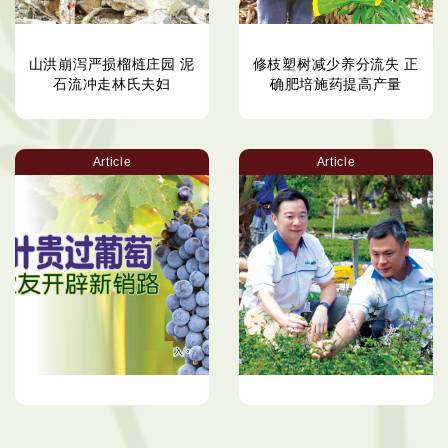
山洪崩泻严损榴梿庄园 泥
修枝塑树减少养分流失 正
石流冲走林氏夫妇
确肥培施药提高产量
Article
Article
葡萄叶贵过葡萄 新疆农友
企业公司打造千亩基地 精
开辟新销路
准农耕永续生产草药