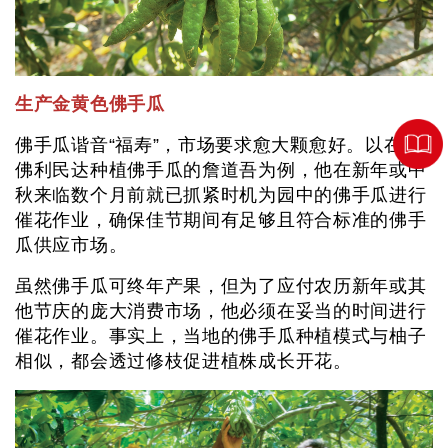
生产金黄色佛手瓜
佛手瓜谐音“福寿”，市场要求愈大颗愈好。以在柔
佛利民达种植佛手瓜的詹道吾为例，他在新年或中
秋来临数个月前就已抓紧时机为园中的佛手瓜进行
催花作业，确保佳节期间有足够且符合标准的佛手
瓜供应市场。
虽然佛手瓜可终年产果，但为了应付农历新年或其
他节庆的庞大消费市场，他必须在妥当的时间进行
催花作业。事实上，当地的佛手瓜种植模式与柚子
相似，都会透过修枝促进植株成长开花。