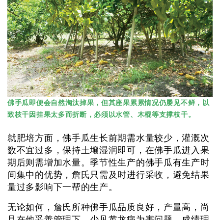
佛手瓜即便会自然淘汰掉果，但其座果累累情况仍屡见不鲜，以
致枝干因挂果太多而折断，必须以水管、木棍等支撑枝干。
就肥培方面，佛手瓜生长前期需水量较少，灌溉次
数不宜过多，保持土壤湿润即可，在佛手瓜进入果
期后则需增加水量。季节性生产的佛手瓜有生产时
间集中的优势，詹氏只需及时进行采收，避免结果
量过多影响下一帮的生产。
无论如何，詹氏所种佛手瓜品质良好，产量高，尚
且在他妥善管理下，少见黄龙病为害问题，成绩理