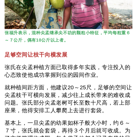
张福升表示，混种尖孟继承尖不叻的颗粒小特征，平均每粒重６
～７公斤，偶有10公斤以上者。
足够空间让枝干向横发展
张氏在尖孟种植方面已取得多年实践，专注投入的
心态致使他成功掌握到位的园间作业。
就种植间距方面，他建议20～25尺，足够的空间让
尖孟枝干可横向发展，减少往上成长带来的难收成
问题。张氏部分尖孟老树可长至数十尺高，若上部
座果，他得安排工人攀爬上去进行套袋。
基本上，一旦尖孟的幼果如杯子般大小时，约６～
７寸，张氏就会套袋，再待３个月后就可收成。为