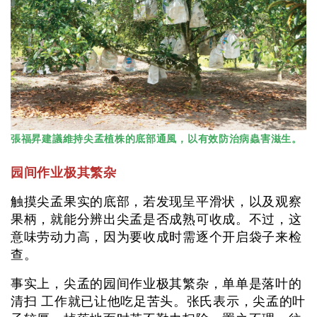
張福昇建議維持尖孟植株的底部通風，以有效防治病蟲害滋生。
园间作业极其繁杂
触摸尖孟果实的底部，若发现呈平滑状，以及观察
果柄，就能分辨出尖孟是否成熟可收成。不过，这
意味劳动力高，因为要收成时需逐个开启袋子来检
查。
事实上，尖孟的园间作业极其繁杂，单单是落叶的
清扫 工作就已让他吃足苦头。张氏表示，尖孟的叶