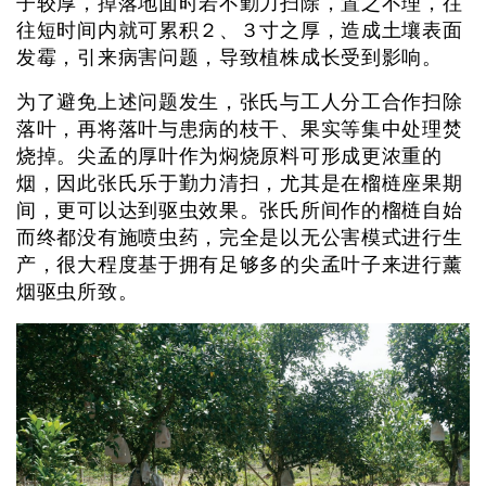
子较厚，掉落地面时若不勤力扫除，置之不理，往
往短时间内就可累积２、３寸之厚，造成土壤表面
发霉，引来病害问题，导致植株成长受到影响。
为了避免上述问题发生，张氏与工人分工合作扫除
落叶，再将落叶与患病的枝干、果实等集中处理焚
烧掉。尖孟的厚叶作为焖烧原料可形成更浓重的
烟，因此张氏乐于勤力清扫，尤其是在榴梿座果期
间，更可以达到驱虫效果。张氏所间作的榴梿自始
而终都没有施喷虫药，完全是以无公害模式进行生
产，很大程度基于拥有足够多的尖孟叶子来进行薰
烟驱虫所致。