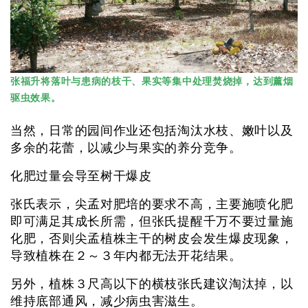
张福升将落叶与患病的枝干、果实等集中处理焚烧掉，达到薰烟
驱虫效果。
当然，日常的园间作业还包括淘汰水枝、嫩叶以及
多余的花蕾，以减少与果实的养分竞争。
化肥过量会导至树干爆皮
张氏表示，尖孟对肥培的要求不高，主要施喷化肥
即可满足其成长所需，但张氏提醒千万不要过量施
化肥，否则尖孟植株主干的树皮会发生爆皮现象，
导致植株在２～３年内都无法开花结果。
另外，植株３尺高以下的横枝张氏建议淘汰掉，以
维持底部通风，减少病虫害滋生。