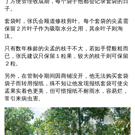
了方便管理收成期，每个袋子他都会记录套袋的日
子。
套袋时，张氏会顺道修枝剪叶。每个套袋的尖孟需
保留２片叶子作为吸取水分之用，其余叶子则淘
汰。
只有数年株龄的尖孟的枝干不大，若如手臂般粗而
已，张氏建议只保留１粒果，较大的枝干则可保留
２粒。
另外，在管制令期间因商铺没开，他无法购买套袋
袋子而转用报纸，殊不知让他发现报纸套袋可使尖
孟果实着色更美，但可惜报纸不耐雨水，容易烂，
常引来病虫害。