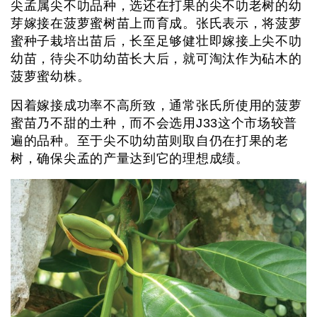
尖孟属尖不叻品种，选还在打果的尖不叻老树的幼
芽嫁接在菠萝蜜树苗上而育成。张氏表示，将菠萝
蜜种子栽培出苗后，长至足够健壮即嫁接上尖不叻
幼苗，待尖不叻幼苗长大后，就可淘汰作为砧木的
菠萝蜜幼株。
因着嫁接成功率不高所致，通常张氏所使用的菠萝
蜜苗乃不甜的土种，而不会选用J33这个市场较普
遍的品种。至于尖不叻幼苗则取自仍在打果的老
树，确保尖孟的产量达到它的理想成绩。