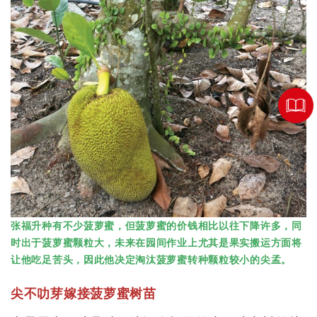
张福升种有不少菠萝蜜，但菠萝蜜的价钱相比以往下降许多，同
时出于菠萝蜜颗粒大，未来在园间作业上尤其是果实搬运方面将
让他吃足苦头，因此他决定淘汰菠萝蜜转种颗粒较小的尖孟。
尖不叻芽嫁接菠萝蜜树苗