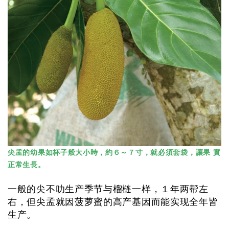
尖孟的幼果如杯子般大小時，約６～７寸，就必須套袋，讓果 實
正常生長。
一般的尖不叻生产季节与榴梿一样，１年两帮左
右，但尖孟就因菠萝蜜的高产基因而能实现全年皆
生产。