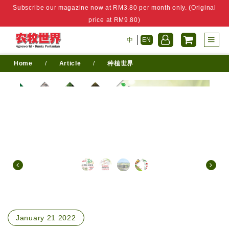
Subscribe our magazine now at RM3.80 per month only. (Original
price at RM9.80)
中
EN
Home
/
Article
/
种植世界
January 21 2022