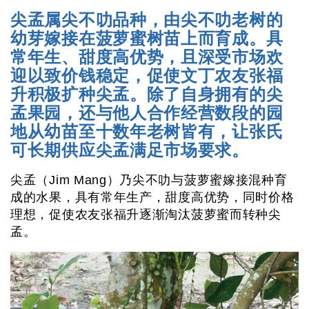
尖孟属尖不叻品种，由尖不叻老树的
幼芽嫁接在菠萝蜜树苗上而育成。具
常年生、甜度高优势，且深受市场欢
迎以致价钱稳定，促使文丁农友张福
升积极扩种尖孟。除了自身拥有的尖
孟果园，还与他人合作经营数段的园
地从幼苗至十数年老树皆有，让张氏
可长期供应尖孟满足市场要求。
尖孟（Jim Mang）乃尖不叻与菠萝蜜嫁接混种育
成的水果，具有常年生产，甜度高优势，同时价格
理想，促使农友张福升逐渐淘汰菠萝蜜而转种尖
孟。