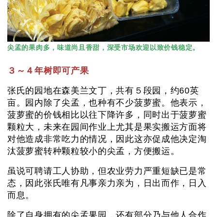
尖孟的果肉多，味道尚且香甜，深受市场欢迎以致价钱稳定。
３～４年树即可产果
张氏的园地在森美兰文丁，共有５段园，约60英
亩。园内除了尖孟，也种有不少菠萝蜜。他表示，
菠萝蜜的价钱相比以往下降许多，同时出于菠萝蜜
颗粒大，未来在园间作业上尤其是果实搬运方面将
对他造成非常吃力的情况，因此这亦促成他决定淘
汰菠萝蜜转种颗粒较小的尖孟，方便搬运。
虽说可聘请工人协助，但农业劳力严重短缺已是常
态，因此张氏唯有凡事亲力亲为，日出而作，日入
而息。
除了自身拥有的尖孟果园，还有部分乃与他人合作