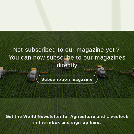
开放果园让游客参观 创造
大量人力精耕细作 高质西
木鳖果附加价值
瓜专攻国外市场
Not subscribed to our magazine yet？
You can now subscribe to our magazines
directly
Subscription magazine
Get the World Newsletter for Agriculture and Livestock
in the inbox and sign up here.