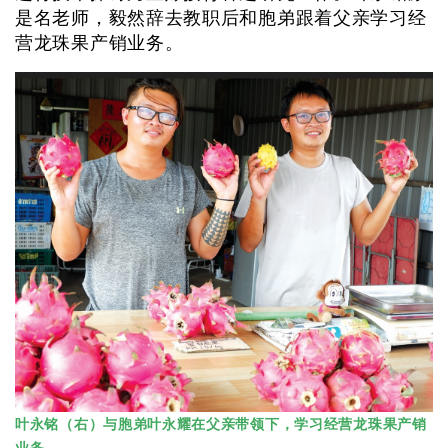
是名老师，毅然辞去教职后和胞弟跟着父亲学习经
营龙珠果产销业务。
叶永铭（右）与胞弟叶永耀在父亲带领下，学习经营龙珠果产销
业务。