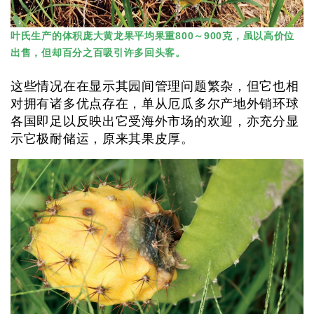
叶氏生产的体积庞大黄龙果平均果重800～900克，虽以高价位
出售，但却百分之百吸引许多回头客。
这些情况在在显示其园间管理问题繁杂，但它也相
对拥有诸多优点存在，单从厄瓜多尔产地外销环球
各国即足以反映出它受海外市场的欢迎，亦充分显
示它极耐储运，原来其果皮厚。