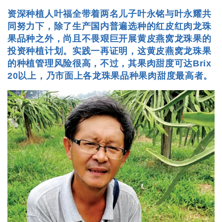
资深种植人叶福全带着两名儿子叶永铭与叶永耀共
同努力下，除了生产国内普遍选种的红皮红肉龙珠
果品种之外，尚且不畏艰巨开展黄皮燕窝龙珠果的
投资种植计划。实践一再证明，这黄皮燕窝龙珠果
的种植管理风险很高，不过，其果肉甜度可达Brix
20以上，乃市面上各龙珠果品种果肉甜度最高者。