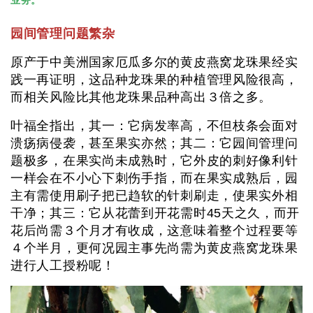
园间管理问题繁杂
原产于中美洲国家厄瓜多尔的黄皮燕窝龙珠果经实
践一再证明，这品种龙珠果的种植管理风险很高，
而相关风险比其他龙珠果品种高出３倍之多。
叶福全指出，其一：它病发率高，不但枝条会面对
溃疡病侵袭，甚至果实亦然；其二：它园间管理问
题极多，在果实尚未成熟时，它外皮的刺好像利针
一样会在不小心下刺伤手指，而在果实成熟后，园
主有需使用刷子把已趋软的针刺刷走，使果实外相
干净；其三：它从花蕾到开花需时45天之久，而开
花后尚需３个月才有收成，这意味着整个过程要等
４个半月，更何况园主事先尚需为黄皮燕窝龙珠果
进行人工授粉呢！