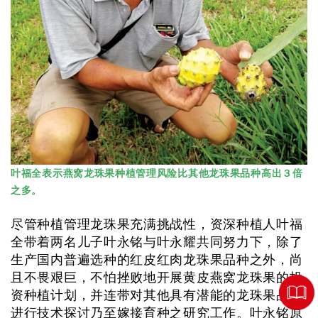
叶福全表示燕窝龙珠果种植管理风险比其他龙珠果品种高出３倍
之多。
尽管种植管理龙珠果充满挑战性，资深种植人叶福
全带着两名儿子叶永铭与叶永耀共同努力下，除了
生产国内普遍选种的红皮红肉龙珠果品种之外，尚
且不畏艰巨，不怕挫败地开展黄皮燕窝龙珠果的投
资种植计划，并连带对其他具有潜能的龙珠果品种
进行技术探讨乃至嫁接育种之研究工作。叶永铭原