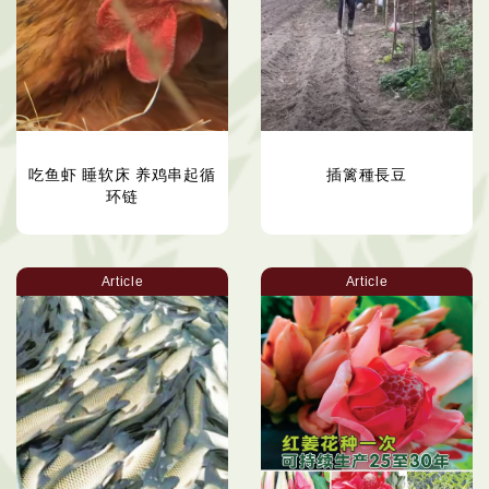
吃鱼虾 睡软床 养鸡串起循
插篱種長豆
环链
Article
Article