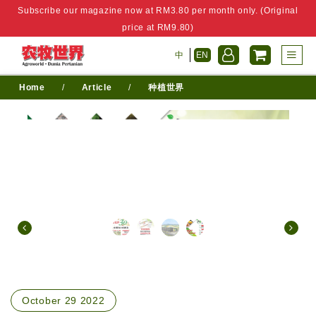
Subscribe our magazine now at RM3.80 per month only. (Original
price at RM9.80)
中
EN
Home
/
Article
/
种植世界
October 29 2022