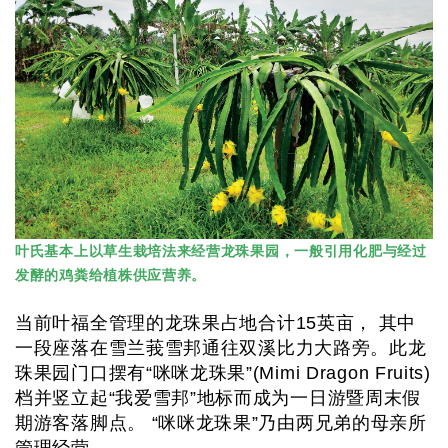
叶氏基本上以草生栽培法来经营龙珠果园，一般引用化肥与经过
发酵的鸡粪给植株供应营养。
当前叶福全管理的龙珠果占地合计15英亩， 其中
一段座落在雪兰莪雪邦通往双溪比力大路旁。此龙
珠果园门口摆有“咪咪龙珠果”(Mimi Dragon Fruits)
档并竖立起“我爱雪邦”地标而成为一日游暨周末假
期游客落脚点。 “咪咪龙珠果”乃由两兄弟的母亲所
管理经营。