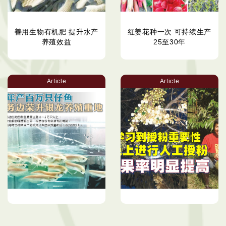
善用生物有机肥 提升水产
红姜花种一次 可持续生产
养殖效益
25至30年
Article
Article
年产百万只仔鱼 务边荣升
榴梿采用人工授粉 提升品
银龙养殖重地
质统一果型