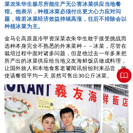
菜农朱华生极尽所能生产无公害冰菜供应当地餐
馆。他表示，种植冰菜必须付出更大心力应对问
题，唯若冰菜经济效益持续高涨，往后不排除会以
种植冰菜为主。
金马仑高原直冷甲资深菜农朱华生敢于接受挑战而
选种本身完全不熟悉的外来菜种－－冰菜，尽管在
栽培过程中面对诸多问题，但是他过去一年多来把
所产出的冰菜供应给当地义友海鲜饭店做成料理，
让国外旅人和本地食客老饕闻讯纷纷到来品尝，致
使该餐馆平均一天 居然可售出30公斤冰菜。