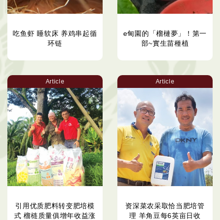
吃鱼虾 睡软床 养鸡串起循
e甸園的「榴槤夢」！第一
环链
部~實生苗種植
Article
Article
引用优质肥料转变肥培模
资深菜农采取恰当肥培管
式 榴梿质量俱增年收益涨
理 羊角豆每6英亩日收