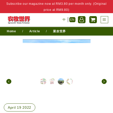
Subscribe our magazine now at RM3.80 per month only. (Original
price at RM9.80)
中
EN
Home
/
Article
/
菜农世界
April 19 2022