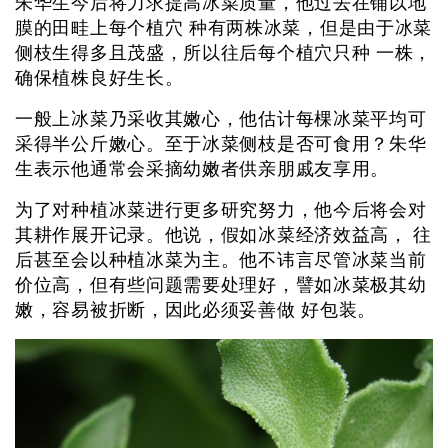
朱华生今后将力求提高冰菜质量，他过去在铺以地
膜的田畦上每个植穴 种有两株冰菜，但是由于冰菜
侧枝生得多且茂盛，所以往后每个植穴只种 一株，
确保植株良好生长。
一般上冰菜乃采收其嫩心，他估计每棵冰菜平均可
采得半公斤嫩心。至于冰菜侧枝是否可食用？朱华
生表示他通常会采摘幼嫩者供亲朋戚友享用。
为了对种植冰菜进行更多研究努力，他今后将会对
其耕作展开记录。他说，假如冰菜经济效益高， 往
后甚至会以种植冰菜为主。他不讳言尽管冰菜当前
价位高，但有些问题需要处理好，譬如冰菜极其幼
嫩，容易被折断，因此必须妥善做 好包装。