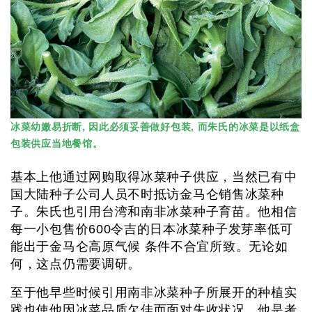
冰菜幼嫩易折断, 因此必须妥善做好包装, 而朱氏的冰菜是以纸盒
包装供应当地餐馆。
基本上他通过网购取得冰菜种子供应，当然已有中
国大陆种子公司人员不时抵访金马仑销售冰菜种
子。朱氏也引用台湾和南非冰菜种子育苗。他相信
每一小包售价600令吉的日本冰菜种子发芽率低可
能出于金马仑高原气候 条件不合宜所致。无论如
何，这点仍需要调研。
至于他早些时候引用南非冰菜种子所展开的种植实
践也使他因冰菜品质欠佳而面对失收状况。他是考