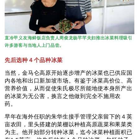
直冷甲义友海鲜饭店负责人周俊龙杨芊芊夫妇推出冰菜料理吸引
许多游客与当地人上门品尝。
先后选种４个品种冰菜
当然，金马仑高原开始逐步增产的冰菜也已供应国
内各地和出口新加坡市场。有鉴于冰菜高价位、高
营养价值，从而促使朱氏极尽所能地使本身所产出
的冰菜为无公害，换言之他做到完全不施用农
药。
早年在海外任职的朱华生接手管理父亲留下的４英
亩农田，里头搭建的菜棚以种植高原蔬菜和果菜类
为主。他开始部分转种冰菜，迄今冰菜种植面积已