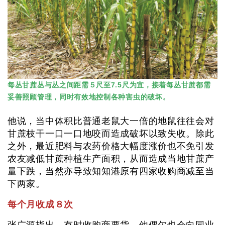
每丛甘蔗丛与丛之间距需５尺至7.5尺为宜，接着每丛甘蔗都需
妥善照顾管理，同时有效地控制各种害虫的破坏。
他说，当中体积比普通老鼠大一倍的地鼠往往会对
甘蔗枝干一口一口地咬而造成破坏以致失收。除此
之外，最近肥料与农药价格大幅度涨价也不免引发
农友减低甘蔗种植生产面积，从而造成当地甘蔗产
量下跌，当然亦导致知知港原有四家收购商减至当
下两家。
每个月收成８次
张广源指出，有时收购商要货，他偶尔也会向同业