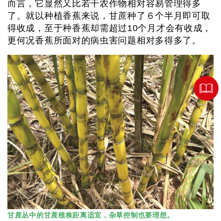
而言，它显然又比若干农作物相对容易管理得多
了。就以种植香蕉来说，甘蔗种了６个半月即可取
得收成，至于种香蕉却需超过10个月才会有收成，
更何况香蕉所面对的病虫害问题相对多得多了。
甘蔗丛中的甘蔗植株距离适宜，杂草控制也要理想。