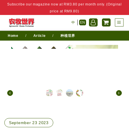
Subscribe our magazine now at RM3.80 per month only. (Original
price at RM9.80)
中
EN
Home
/
Article
/
种植世界
September 23 2023