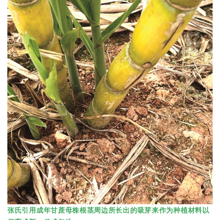
张氏引用成年甘蔗母株根茎周边所长出的吸芽来作为种植材料以