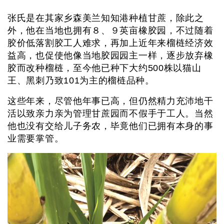
张氏是在其家乡森美兰知知港种植甘蔗，除此之
外，他在当地也拥有８、９英亩橡胶园，不过随着
胶价低落割胶工人难求，再加上近年来榴梿经济效
益高，也促使他像当地胶园园主一样，逐步放弃橡
胶而改种榴梿，至今他已种下大约500株以猫山
王、黑刺乃致101为主的榴梿品种。
这些年来，尽管他年事已高，但仍然精力充沛地干
活以致亲力亲为管理甘蔗园而不假手于工人。当然
他也没有交给儿子务农，毕竟他们已拥有本身的事
业需要掌管。