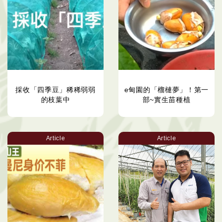
採收「四季豆」稀稀弱弱
e甸園的「榴槤夢」！第一
的枝葉中
部~實生苗種植
Article
Article