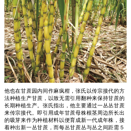
他也在甘蔗园内间作麻疯柑，张氏以传宗接代的方
法种植生产甘蔗，以致无需引用翻种来保持甘蔗的
长期种植生产。张氏指出，他主要通过一丛丛甘蔗
来传宗接代。即引用成年甘蔗母株根茎周边所长出
的吸芽来作为种植材料以便育成新一代成年株，接
着种出新一丛甘蔗，而每丛甘蔗丛与丛之间距需５