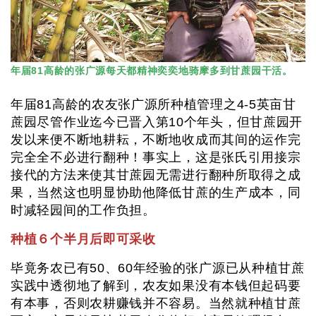
年届81高龄的张广源每天都精神奕奕地骑摩多到甘蔗园干活。
年届81高龄的农友张广源所种植管理之4-5英亩甘
蔗园尽管作业迄今已晋入第10个年头，但甘蔗园开
发以来便不断地耕耘，不断地收成而其间的运作完
完全全不必进行翻种！事实上，这是张氏引用接宗
接代的方法来使其甘蔗园无需进行翻种所取得之成
果，当然这也明显协助他降低甘蔗的生产成本，同
时减轻园间的工作负担。
种植６个半月后即可采收
毕竟务农已有50、60年经验的张广源已从种植甘蔗
实践中透彻地了解到，农友如果没有本钱但起码要
有本事，否则农耕赚钱并不容易。当然就种植甘蔗