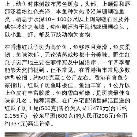
上，幼鱼时体侧散布黑色斑点，头部、上颌骨和唇
部泛着粉红色光泽。本鱼种为热带沿岸珊瑚礁鱼
类，栖息于水深10～100公尺以上泻湖礁石区及外
礁斜坡处之海域，幼鱼则巡游于海绵或珊瑚礁头，
以小鱼、虾、蟹及节肢动物为食物。
在香港红瓜子斑为高价鱼，鱼够厚且爽滑，鱼皮柔
韧，鱼味浓郁，无论清蒸或炒都十分美味。野生红
瓜子斑产地主要在菲律宾及中国沿岸，一年四季都
能够天然捕捉到，但不常见。在香港街市常见多数
体型较细，约500克至１公斤左右。香港有食鱼专
家指出，红瓜子斑鱼味极佳，鱼油丰富，１公斤以
上鱼皮有丰富胶质，鱼肉雪白鲜嫩，是斑类最佳食
味前几名，推荐清蒸。在广东宅配销售鲜活直送的
红瓜子斑１尾(500克)售价为人民币478元(台币约
2,155元)，较东星斑(600克)的人民币208元(台币
约937元)高出许多。