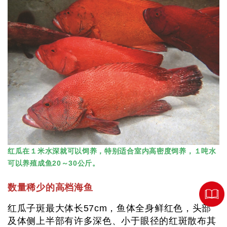
红瓜在１米水深就可以饲养，特别适合室内高密度饲养，１吨水
可以养殖成鱼20～30公斤。
数量稀少的高档海鱼
红瓜子斑最大体长57cm，鱼体全身鲜红色，头部
及体侧上半部有许多深色、小于眼径的红斑散布其