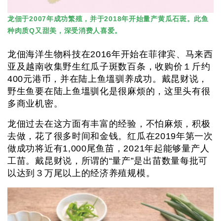
龙佃于2007年成功繁殖，并于2018年开始量产黄瓜石斑。此鱼
种肉质Q又甜美，深受消费人喜爱。
龙佃海洋生物科技在2016年开始在菲律宾、马来西
亚及越南收集野生红瓜子斑数百条，收购价１斤约
400元港币，并在陆上鱼塭驯养成功。戴昆财说，
野生鱼要在陆上鱼塭驯化是很麻烦的，这里头有很
多商业机密。
龙佃过去在这方面有丰富的经验，不怕麻烦，积极
去做，花了很多时间和金钱。红瓜在2019年第一次
做成功将近有1,000尾鱼苗，2021年起能够量产人
工苗。戴昆财说，所谓的“量产”是出苗数量每批可
以达到３万尾以上的经济养殖规模。