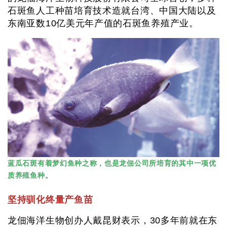
石斑鱼人工种苗培育技术造就台湾、中国大陆以及
东南亚数10亿美元年产值的石斑鱼养殖产业。
蓝瓜石斑有着梦幻鱼种之称，也是龙佃公司所培育的其中一项优
质养殖鱼种。
坚持驯化终量产鱼苗
龙佃海洋生物创办人戴昆财表示，30多年前就在东