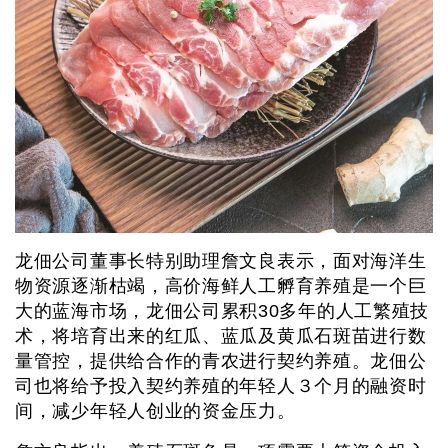
龙佃公司董事长特别助理詹文良表示，面对海洋生
物资源逐渐枯竭，高价海鲜人工孵育养殖是一个巨
大的蓝海市场，龙佃公司累积30多年的人工繁殖技
术，将培育出来的红瓜、蓝瓜及黄瓜石斑苗进行数
量管控，提供给合作的青农进行契约养殖。龙佃公
司也将给予投入契约养殖的年轻人３个月的融资时
间，减少年轻人创业的资金压力。