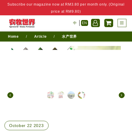
Subscribe our magazine now at RM3.80 per month only. (Original
price at RM9.80)
中
EN
Home
/
Article
/
水产世界
October 22 2023