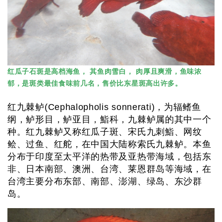
红瓜子石斑是高档海鱼， 其鱼肉雪白， 肉厚且爽滑，鱼味浓
郁，是斑类最佳食味前几名，售价比东星斑高出许多。
红九棘鲈(Cephalopholis sonnerati)，为辐鳍鱼
纲，鲈形目，鲈亚目，鮨科，九棘鲈属的其中一个
种。红九棘鲈又称红瓜子斑、宋氏九刺鮨、网纹
鲙、过鱼、红舵，在中国大陆称索氏九棘鲈。本鱼
分布于印度至太平洋的热带及亚热带海域，包括东
非、日本南部、澳洲、台湾、莱恩群岛等海域，在
台湾主要分布东部、南
部、澎湖、绿岛、东沙群
岛。