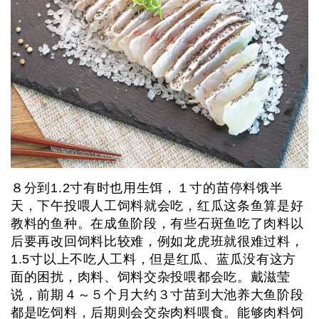
８分到1.2寸有时也用生饵，１寸的苗停料饿半
天，下午投喂人工饲料就会吃，红瓜这条鱼算是好
教料的鱼种。在成鱼阶段，有些石斑鱼吃了肉料以
后要再改回饲料比较难，例如龙虎班就很难过料，
1.5寸以上不吃人工料，但是红瓜、蓝瓜没有这方
面的困扰，肉料、饲料交杂投喂都会吃。戴滋莹
说，前期４～５个月大约３寸苗到大池养大鱼阶段
都是吃饲料，后期则会交杂肉料喂食。能够肉料饲