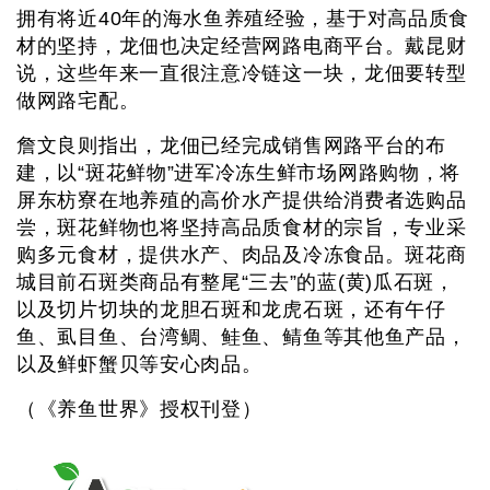
拥有将近40年的海水鱼养殖经验，基于对高品质食
材的坚持，龙佃也决定经营网路电商平台。戴昆财
说，这些年来一直很注意冷链这一块，龙佃要转型
做网路宅配。
詹文良则指出，龙佃已经完成销售网路平台的布
建，以“斑花鲜物”进军冷冻生鲜市场网路购物，将
屏东枋寮在地养殖的高价水产提供给消费者选购品
尝，斑花鲜物也将坚持高品质食材的宗旨，专业采
购多元食材，提供水产、肉品及冷冻食品。斑花商
城目前石斑类商品有整尾“三去”的蓝(黄)瓜石斑，
以及切片切块的龙胆石斑和龙虎石斑，还有午仔
鱼、虱目鱼、台湾鲷、鲑鱼、鲭鱼等其他鱼产品，
以及鲜虾蟹贝等安心肉品。
（《养鱼世界》授权刊登）