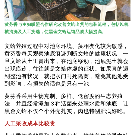
黄芬香与主妇联盟合作研究改善文蛤出货的包装流程，包括以机
械清洗及人工挑选，使黑金文蛤运销品质大幅提高。
文蛤养殖过程中对池底环境、藻相变化较为敏感，
黄芬香每天观察池底痕迹判断文蛤的健康状况：一
旦文蛤从土里冒出来，在池底移动，池底泥土就会
出现痕迹，往往就是文蛤体虚的征状。如果真的遇
到整池有状况，就把水门封死隔离，避免其他池受
到影响，有损失的话也是只有一池。
黄芬香采用生物克制、多样、低密度的生态养殖
法，并且经常添加３种活菌来处理水质和池底，让
黑金文蛤不仅个个外壳扎实，肉也特别肥满好吃。
人工采收成本比较贵