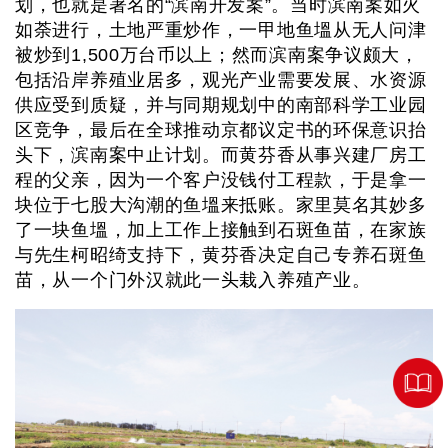
划，也就是著名的“滨南开发案”。当时滨南案如火
如荼进行，土地严重炒作，一甲地鱼塭从无人问津
被炒到1,500万台币以上；然而滨南案争议颇大，
包括沿岸养殖业居多，观光产业需要发展、水资源
供应受到质疑，并与同期规划中的南部科学工业园
区竞争，最后在全球推动京都议定书的环保意识抬
头下，滨南案中止计划。而黄芬香从事兴建厂房工
程的父亲，因为一个客户没钱付工程款，于是拿一
块位于七股大沟潮的鱼塭来抵账。家里莫名其妙多
了一块鱼塭，加上工作上接触到石斑鱼苗，在家族
与先生柯昭绮支持下，黄芬香决定自己专养石斑鱼
苗，从一个门外汉就此一头栽入养殖产业。