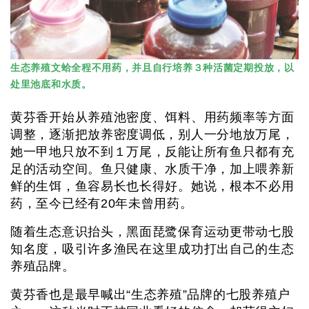
生态养殖文蛤全程不用药，并且自行培养３种活菌定期投放，以
处里池底和水质。
黄芬香开始从养殖池密度、饵料、用药频率等方面
调整，逐渐把放养密度调低，别人一分地放万尾，
她一甲地只放不到１万尾，反能让所有鱼只都有充
足的活动空间。鱼只健康、水质干净，加上喂养新
鲜的生饵，鱼容易长也长得好。她说，根本不必用
药，至今已经有20年未曾用药。
随着生态意识抬头，黑面琵鹭保育运动更带动七股
知名度，吸引许多渔民在这里成功打出自己的生态
养殖品牌。
黄芬香也是最早喊出“生态养殖”品牌的七股养殖户