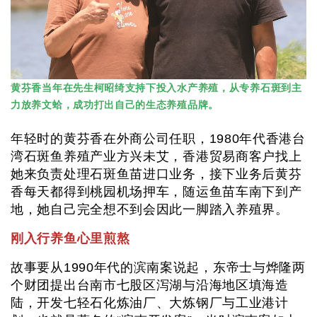
黄芬香当年在先生柯昭绮支持下投入水产养殖，从专养石斑到主
力放养文蛤，成功打出自己的生态养殖品牌。
年轻时的黄芬香在外商公司任职，1980年代香港台
湾石斑鱼养殖产业方兴未艾，香港贸易商客户找上
她来负责处理石斑鱼苗进口业务，接下业务后黄芬
香每天都得到桃园机场押车，随运鱼苗车南下到产
地，她自己完全想不到会因此一脚踏入养殖界。
刚入行养鱼心里煎熬
故事要从1990年代的滨南案说起，东帝士与烨隆两
个财团提出台南市七股区泻湖与沿海地区填海造
陆，开发七轻石化炼油厂、大炼钢厂与工业港计