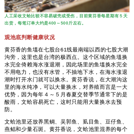
人工采收文蛤比较不容易破壳或受伤，目前黄芬香每星期有５天
出货，每笔订单大约是400～500斤左右。
观池底判断健康状况
黄芬香的鱼塭在七股台61线最南端以西的七股大潮
沟旁，这里也是台湾的极西点。这个区域的鱼塭换
水完全倚赖海水涨退潮，因此场里的鱼塭换水完全
不用电力，也没有水管，不抽地下水，在海水涨退
潮时打开水门就可以换水。黄芬香说，在大潮沟这
里的海水纯净，可以大量换水，对养殖而言是一大
优势，因为每年４～５月春夏交替季节通常下的是
酸雨，文蛤容易死亡，这时只能用大量换水去预
防。
文蛤池里还放养黑鲷、吴郭鱼、虱目鱼、豆仔鱼、
燕鲳和少量石斑。黄芬香说，文蛤池里混养的每个