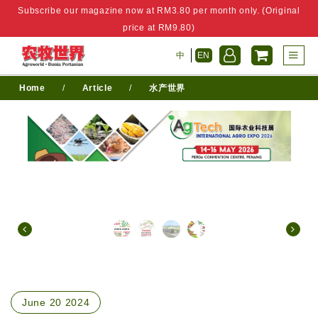
Subscribe our magazine now at RM3.80 per month only. (Original
price at RM9.80)
中
EN
Home
/
Article
/
水产世界
June 20 2024