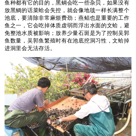
鱼种都有它的目的，黑鲷会吃一些杂贝，如果没有
放黑鲷的话菜蛤会失控，就会像地毯一样长满整个
池底，要清除非常麻烦费劲；燕鲳也是重要的工作
鱼之一，它会吃掉体质虚弱而浮出水面的文蛤，避
免整池水质被影响；放养少量石斑是为了控制吴郭
鱼数量，吴郭鱼繁殖时有在池底挖洞习性，文蛤掉
进洞里会无法存活。