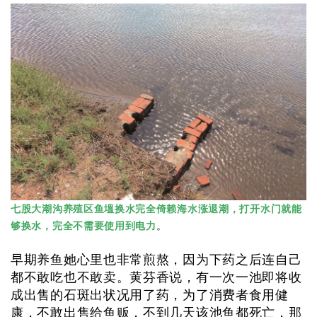
七股大潮沟养殖区鱼塭换水完全倚赖海水涨退潮，打开水门就能
够换水，完全不需要使用到电力
。
早期养鱼她心里也非常煎熬，因为下药之后连自己
都不敢吃也不敢卖。黄芬香说，有一次一池即将收
成出售的石斑出状况用了药，为了消费者食用健
康，不敢出售给鱼贩，不到几天该池鱼都死亡，那