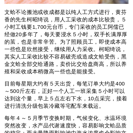
文蛤不论搬池或收成都是以纯人工方式进行，黄芬
香的先生柯昭绮说，用人工采收的成本比较贵，５
小时工钱要1,700元台币，专门采收的员工阿儒已
经做20多年了，每天要浸水５小时，双手长满厚厚
的茧，也是非常辛苦。为了照顾员工，即使成本高
一些也是欣然接受，继续用人力采收。柯昭绮说，
其实人工采收比较不容易破壳或造成文蛤受伤，黑
金文蛤全部交给通路，卖价比交给盘商高，所以养
殖和采收成本稍微高一些也是能接受。
目前每星期大约有５天出货，每笔订单大约是400
～500斤左右，正好一个人工一班采集５小时可以
达到这个量，早上５点左右下水，10点采完，接着
进行清洗分级包装冷藏等宅配车来载运。
每年４～５月季节变换时期，气候变化、水温环境
突然改变，水产品代谢速度快，容易影响文蛤品质
的稳定；而大量降雨影响池中海水浓度也会影响文