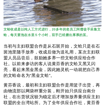
文蛤收成是以纯人工方式进行，20多年的老员工阿儒徒手采集文
蛤，每天要泡在水里５个小时，双手已经磨出厚厚的茧。
当初与主妇联盟合作是从石斑开始，文蛤只是在石
斑池里随手放养，收成后做为送礼用，某次主妇联
盟人员品尝后，鼓励她多养一些文蛤供应给合作
社。以前来参访的客人说黄芬香的文蛤又黑又闪
亮，看起来黑金黑金，因此她灵机一动就把自己养
的文蛤命名为“黑金文蛤”。
黄芬香说，最初和主妇联盟合作是用篮子出货，再
由物流部以网袋秤重分装，刚开始只供应台南分
社，在出货状况较为稳定后才增加放养量供应主妇
联盟的全台湾站所。为了全年供应合作社，黄芬香