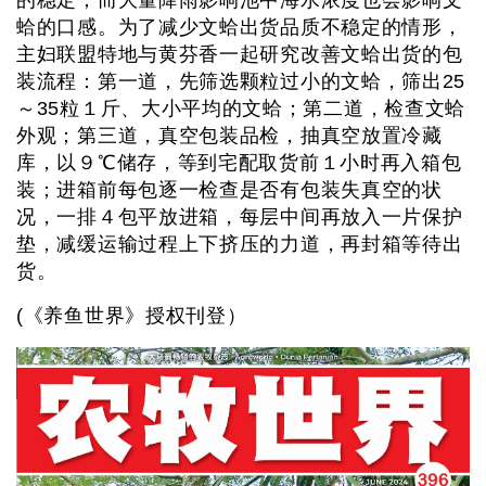
蛤的口感。为了减少文蛤出货品质不稳定的情形，
主妇联盟特地与黄芬香一起研究改善文蛤出货的包
装流程：第一道，先筛选颗粒过小的文蛤，筛出25
～35粒１斤、大小平均的文蛤；第二道，检查文蛤
外观；第三道，真空包装品检，抽真空放置冷藏
库，以９℃储存，等到宅配取货前１小时再入箱包
装；进箱前每包逐一检查是否有包装失真空的状
况，一排４包平放进箱，每层中间再放入一片保护
垫，减缓运输过程上下挤压的力道，再封箱等待出
货。
(《养鱼世界》授权刊登）