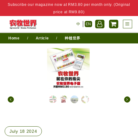
Subscribe our magazine now at RM3.80 per month only. (Original
price at RM9.80)
中
EN
Home
/
Article
/
种植世界
July 18 2024