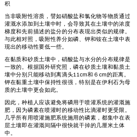
积
当非吸附性溶质，譬如硝酸盐和氯化物等物质通过
灌溉水添加到土壤中时，会导致其在土壤中的浓度
梯度和先前描述的盐分的分布表现出类似的规律。
与此相对照，吸附性养分如磷、钾和铵在土壤中表
现出的移动性要低一些。
在黏质和砂质土壤中，硝酸盐与水分的分布规律是
一致的。根据国外研究照，磷在砂质土壤和黏质土
壤中分别只能移动到离滴头11cm和６cm的距离。
钾在黏重土壤中保持性很强，特别是在伊利石为母
质的土壤中更会如此。
因此，种植人应该避免将磷用于喷灌系统的灌溉施
肥，因为磷素在喷灌时的移动性比滴灌时更受限。
几乎所有用喷灌施肥系统施用的磷素，都集中在表
层土壤即在灌溉间隔中很快就干掉的几厘米土体
中。