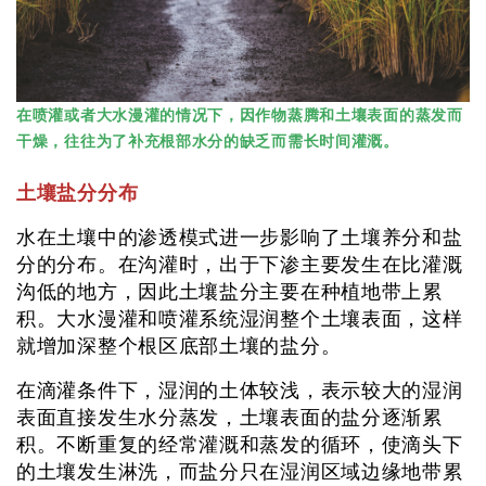
在喷灌或者大水漫灌的情况下，因作物蒸腾和土壤表面的蒸发而
干燥，往往为了补充根部水分的缺乏而需长时间灌溉。
土壤盐分分布
水在土壤中的渗透模式进一步影响了土壤养分和盐
分的分布。在沟灌时，出于下渗主要发生在比灌溉
沟低的地方，因此土壤盐分主要在种植地带上累
积。大水漫灌和喷灌系统湿润整个土壤表面，这样
就增加深整个根区底部土壤的盐分。
在滴灌条件下，湿润的土体较浅，表示较大的湿润
表面直接发生水分蒸发，土壤表面的盐分逐渐累
积。不断重复的经常灌溉和蒸发的循环，使滴头下
的土壤发生淋洗，而盐分只在湿润区域边缘地带累