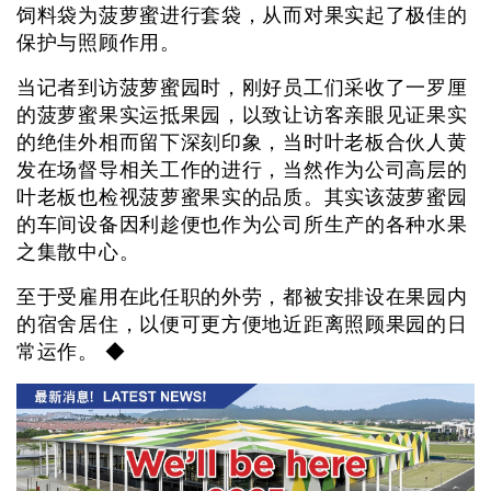
饲料袋为菠萝蜜进行套袋，从而对果实起了极佳的
保护与照顾作用。
当记者到访菠萝蜜园时，刚好员工们采收了一罗厘
的菠萝蜜果实运抵果园，以致让访客亲眼见证果实
的绝佳外相而留下深刻印象，当时叶老板合伙人黄
发在场督导相关工作的进行，当然作为公司高层的
叶老板也检视菠萝蜜果实的品质。其实该菠萝蜜园
的车间设备因利趁便也作为公司所生产的各种水果
之集散中心。
至于受雇用在此任职的外劳，都被安排设在果园内
的宿舍居住，以便可更方便地近距离照顾果园的日
常运作。 ◆