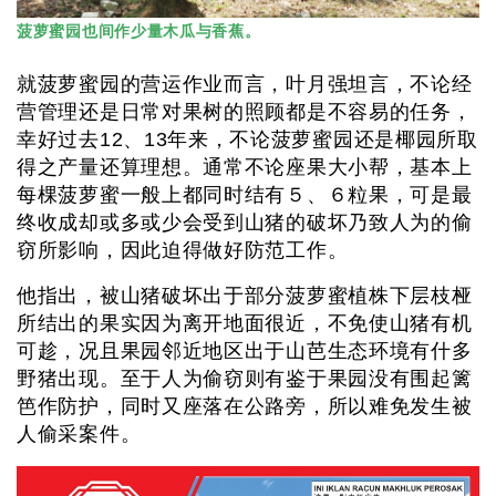
菠萝蜜园也间作少量木瓜与香蕉。
就菠萝蜜园的营运作业而言，叶月强坦言，不论经
营管理还是日常对果树的照顾都是不容易的任务，
幸好过去12、13年来，不论菠萝蜜园还是椰园所取
得之产量还算理想。通常不论座果大小帮，基本上
每棵菠萝蜜一般上都同时结有５、６粒果，可是最
终收成却或多或少会受到山猪的破坏乃致人为的偷
窃所影响，因此迫得做好防范工作。
他指出，被山猪破坏出于部分菠萝蜜植株下层枝桠
所结出的果实因为离开地面很近，不免使山猪有机
可趁，况且果园邻近地区出于山芭生态环境有什多
野猪出现。至于人为偷窃则有鉴于果园没有围起篱
笆作防护，同时又座落在公路旁，所以难免发生被
人偷采案件。