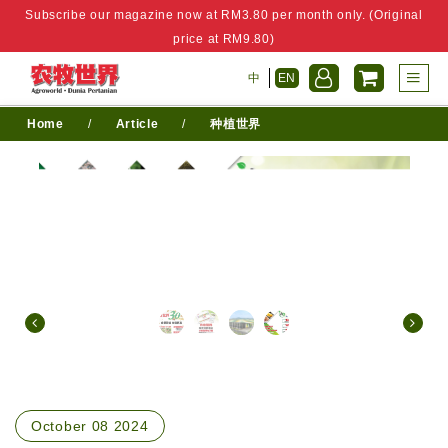
Subscribe our magazine now at RM3.80 per month only. (Original
price at RM9.80)
中
EN
Home
/
Article
/
种植世界
October 08 2024