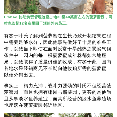
Ershad 协助负责管理这座占地30至40英亩左右的菠萝蜜园，同
时也监督12名在果园干活的外劳员工。
有鉴于叶氏了解到菠萝蜜在生长乃致开花结果过程
中需要足够水分，因此他事先做好了十足的准备工
作，以致当下即使在面对反常干旱酷热之恶劣气候
条件中，园内的每一棵菠萝蜜成年株都如常地座
果，以致取得了质量俱佳的收成，有鉴于此，国内
各地水果经销商无不长期向他收购所需的菠萝蜜，
以便分销出去。
事实上，精力充沛，战斗力强劲的叶氏不但经营菠
萝蜜园，而且也拥有椰园与榴梿园，更甚的是他尚
且从事淡水鱼养殖业，而其所经营的淡水鱼养殖场
也座落在菠萝蜜园邻近地区。