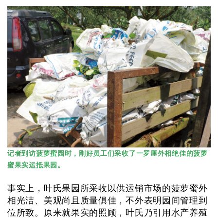
记者到访菠萝蜜园时，刚好员工们采收了一罗厘外相绝佳的菠萝
蜜果实运抵果园。
事实上，叶氏果园所采收以供运销市场的菠萝蜜外
相光洁、美观尚且质量俱佳，不外表明园间管理到
位所致。原来就果实的照顾，叶氏乃引用水产养殖