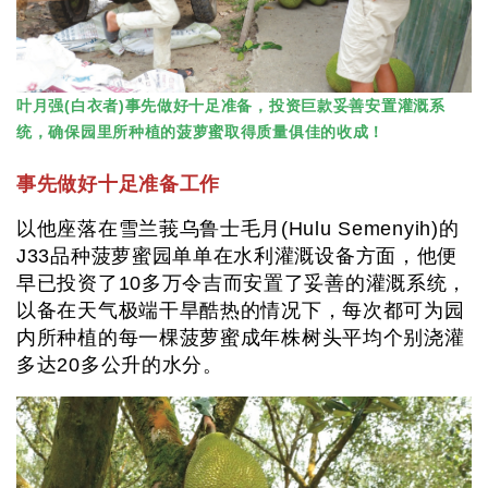
叶月强(白衣者)事先做好十足准备，投资巨款妥善安置灌溉系
统，确保园里所种植的菠萝蜜取得质量俱佳的收成！
事先做好十足准备工作
以他座落在雪兰莪乌鲁士毛月(Hulu Semenyih)的
J33品种菠萝蜜园单单在水利灌溉设备方面，他便
早已投资了10多万令吉而安置了妥善的灌溉系统，
以备在天气极端干旱酷热的情况下，每次都可为园
内所种植的每一棵菠萝蜜成年株树头平均个别浇灌
多达20多公升的水分。