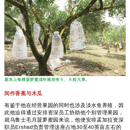
基本上每棵菠萝蜜成年株挂有５、６粒大果。
间作香蕉与木瓜
有鉴于他在经营果园的同时也涉及淡水鱼养殖，因
此他迫得通过安排资深员工协助他个别管理果园，
就乌鲁士毛月菠萝蜜园来说，他便安排孟加拉资深
职员Ershad负责管理这座占地30至40英亩左右的