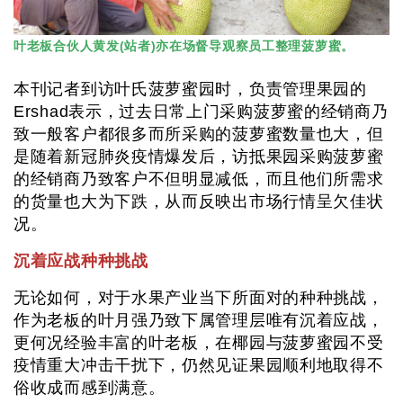
叶老板合伙人黄发(站者)亦在场督导观察员工整理菠萝蜜。
本刊记者到访叶氏菠萝蜜园时，负责管理果园的
Ershad表示，过去日常上门采购菠萝蜜的经销商乃
致一般客户都很多而所采购的菠萝蜜数量也大，但
是随着新冠肺炎疫情爆发后，访抵果园采购菠萝蜜
的经销商乃致客户不但明显减低，而且他们所需求
的货量也大为下跌，从而反映出市场行情呈欠佳状
况。
沉着应战种种挑战
无论如何，对于水果产业当下所面对的种种挑战，
作为老板的叶月强乃致下属管理层唯有沉着应战，
更何况经验丰富的叶老板，在椰园与菠萝蜜园不受
疫情重大冲击干扰下，仍然见证果园顺利地取得不
俗收成而感到满意。