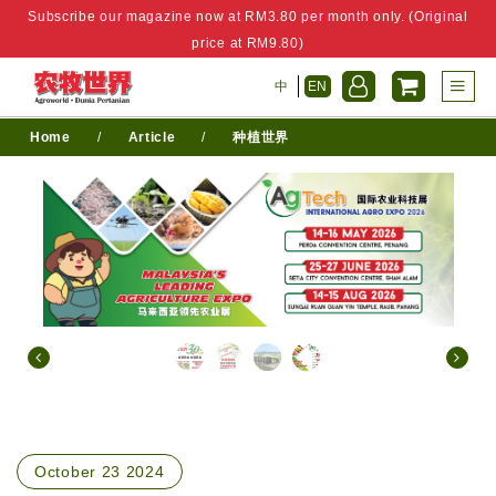
Subscribe our magazine now at RM3.80 per month only. (Original
price at RM9.80)
中
EN
Home
/
Article
/
种植世界
October 23 2024