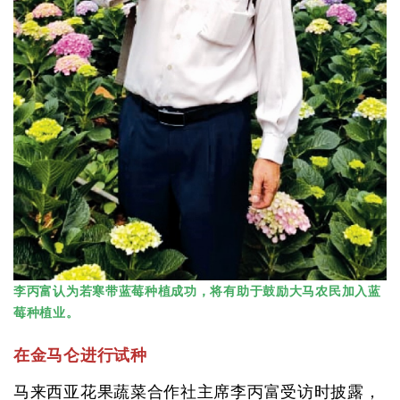
李丙富认为若寒带蓝莓种植成功，将有助于鼓励大马农民加入蓝
莓种植业。
在金马仑进行试种
马来西亚花果蔬菜合作社主席李丙富受访时披露，