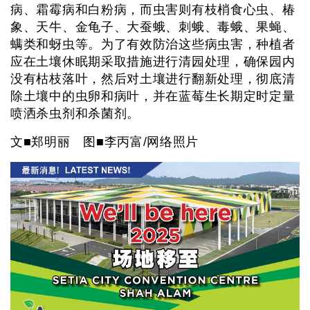
病、霜霉病和白粉病，而虫害则有枝梢食心虫、椿
象、天牛、金龟子、大蚕蛾、刺蛾、毒蛾、果蝇、
螨类和蚜虫等。为了有效防治这些病虫害，种植者
应在土壤休眠期采取措施进行清园处理，确保园内
没有枯枝落叶，然后对土壤进行翻新处理，彻底清
除土壤中的虫卵和病叶，并在蓝莓生长期定时定量
喷洒杀虫剂和杀菌剂。
文■郑明丽 图■李丙富/网络照片