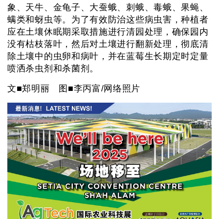
象、天牛、金龟子、大蚕蛾、刺蛾、毒蛾、果蝇、
螨类和蚜虫等。为了有效防治这些病虫害，种植者
应在土壤休眠期采取措施进行清园处理，确保园内
没有枯枝落叶，然后对土壤进行翻新处理，彻底清
除土壤中的虫卵和病叶，并在蓝莓生长期定时定量
喷洒杀虫剂和杀菌剂。
文■郑明丽 图■李丙富/网络照片