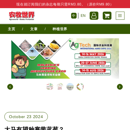
现在就订阅我们的杂志每期只需RM3.80。（原价RM9.80）
中
EN
主页
/
文章
/
种植世界
October 23 2024
大马有望种寒带蓝莓？