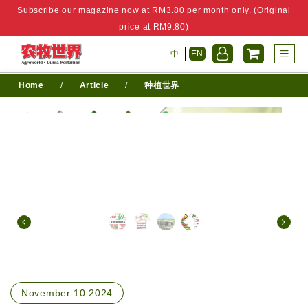
Subscribe our magazine now at RM3.80 per month only. (Original
price at RM9.80)
中
EN
Home
/
Article
/
种植世界
November 10 2024