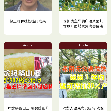
起土箱种植榴梿的成果
保护为主导的广谱杀菌剂
增厚叶面蜡质免病害侵袭
Article
Article
D2嫁接猫山王 果实质量具
消费人健康意识提高 农友