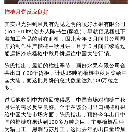
榴梿月饼反应良好
其实眼光独到且具有先见之明的顶好水果有限公司
(Top Fruits)创办人陈书生(麟鑫)，早就预见榴梿下
游加工产品的潜在商机，因此今年３月间其公司即
开始制作生产榴梿中秋月饼，且于５月间陆续通过
船运把冷冻榴梿中秋月饼运往中国大陆行销。
陈氏指出，最近的榴梿季节，顶好水果有限公司合
共出口了20个货柜，计达15吨的榴梿中秋月饼给中
国大陆，而这批月饼的总共数量达到100万粒之
多。
过后他收到中方的回馈得悉，中国市场对榴梿中秋
月饼的需求反应良好。至于在该公司出口榴梿鲜果
给中国大陆市场方面，陈氏指出，顶好今年出口中
国的榴梿鲜果达到100多万吨之巨，主要榴梿品种
为猫山王、黑刺与苏丹王，这比去年的出口量增加