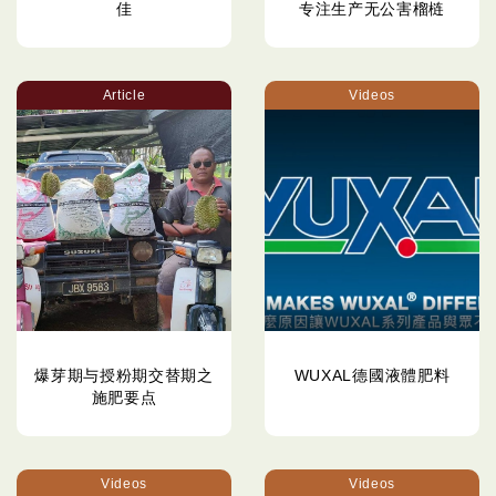
佳
专注生产无公害榴梿
Article
Videos
爆芽期与授粉期交替期之
WUXAL德國液體肥料
施肥要点
Videos
Videos