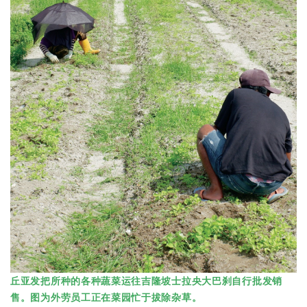
丘亚发把所种的各种蔬菜运往吉隆坡士拉央大巴刹自行批发销
售。图为外劳员工正在菜园忙于拔除杂草。