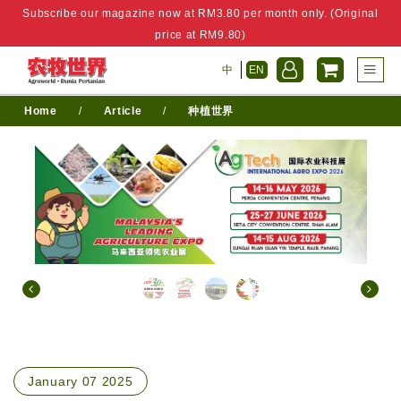
Subscribe our magazine now at RM3.80 per month only. (Original
price at RM9.80)
中
EN
Home
/
Article
/
种植世界
January 07 2025