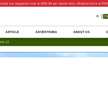
cribe our magazine now at RM3.80 per month only. (Original price at RM
中
E
ARTICLE
ADVERTISING
ABOUT US
icle-12