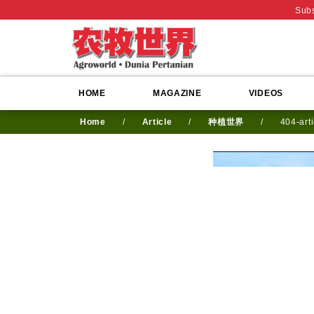
Subs
HOME
MAGAZINE
VIDEOS
Home
/
Article
/
种植世界
/
404-art