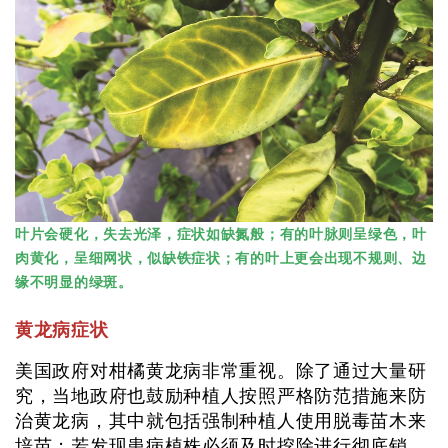
叶片会硬化，失去光泽，症状如缺氮般；有的叶脉则呈绿色，叶
肉黄化，呈细网状，似缺铁症状；有的叶上更会出现不规则、边
缘不明显的绿斑。
黄龙病症状
美国政府对柑橘黄龙病非常重视。除了通过大量研
究，当地政府也鼓励种植人按照严格防范措施来防
治黄龙病，其中就包括强制种植人使用脱毒苗木来
培苗；若发现患病植株必须及时挖除进行彻底销