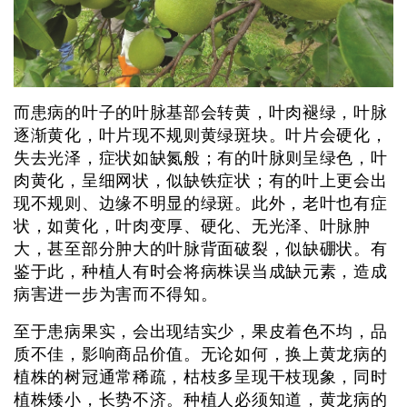
而患病的叶子的叶脉基部会转黄，叶肉褪绿，叶脉
逐渐黄化，叶片现不规则黄绿斑块。叶片会硬化，
失去光泽，症状如缺氮般；有的叶脉则呈绿色，叶
肉黄化，呈细网状，似缺铁症状；有的叶上更会出
现不规则、边缘不明显的绿斑。此外，老叶也有症
状，如黄化，叶肉变厚、硬化、无光泽、叶脉肿
大，甚至部分肿大的叶脉背面破裂，似缺硼状。有
鉴于此，种植人有时会将病株误当成缺元素，造成
病害进一步为害而不得知。
至于患病果实，会出现结实少，果皮着色不均，品
质不佳，影响商品价值。无论如何，换上黄龙病的
植株的树冠通常稀疏，枯枝多呈现干枝现象，同时
植株矮小，长势不济。种植人必须知道，黄龙病的