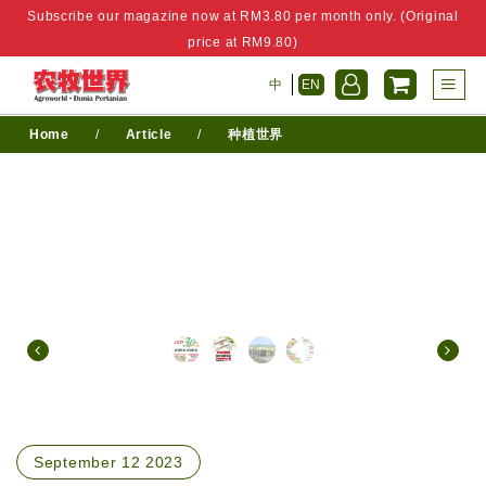
Subscribe our magazine now at RM3.80 per month only. (Original
price at RM9.80)
中
EN
Home
/
Article
/
种植世界
September 12 2023