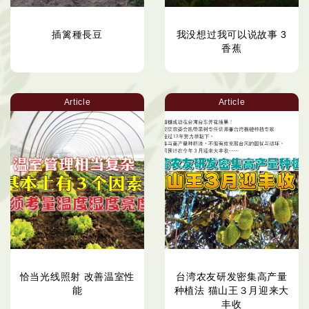
插篱種長豆
我没想过我可以说故事 3
香蕉
Article
Article
恰当光线照射 改善温室性
台湾农友研发密集高产量
能
种植法 猫山王３月迎来大
丰收