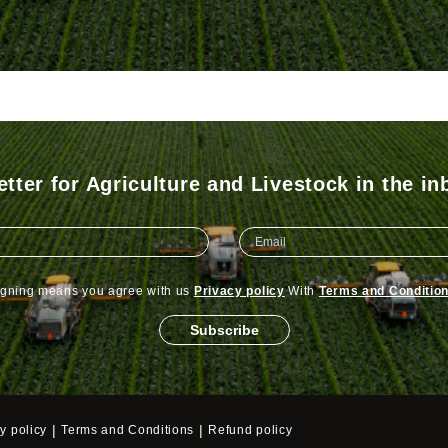
tter for Agriculture and Livestock in the in
igning means you agree with us
Privacy policy
With
Terms and Conditio
Subscribe
|
|
y policy
Terms and Conditions
Refund policy