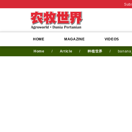
Subs
HOME
MAGAZINE
VIDEOS
Home
/
Article
/
种植世界
/
banana