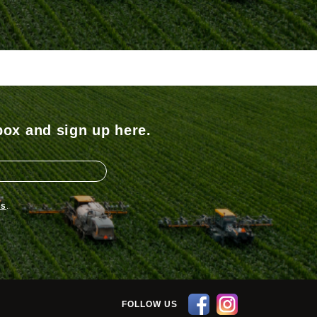
box and sign up here.
ns
.
FOLLOW US