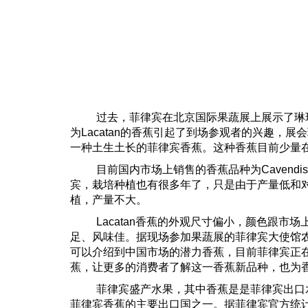
过去
，菲律宾
在
北京国际果蔬展上展示了琳
为
Lacatan
的香蕉引起了到场参观者的兴趣，展会
一种土生土长的菲律宾香蕉。这种香蕉目前
少量
目前国内市场上销售的香蕉品种为
Cavendi
宾，栽培种植也有很多年了，只是由于产量低和对
植，产量不大。
Lacatan
香蕉的外观尺寸偏小，颜色跟市场
足、风味佳。据现场参加果蔬展的菲律宾大使馆
可以介绍到中国市场的潜力香蕉，目前菲律宾正
蕉，让更多的消费者了解这一香蕉新品种，也为
菲律宾盛产水果，其中香蕉是是菲律宾出口
菲律宾香蕉的主要出口国之一。据菲律宾官方统