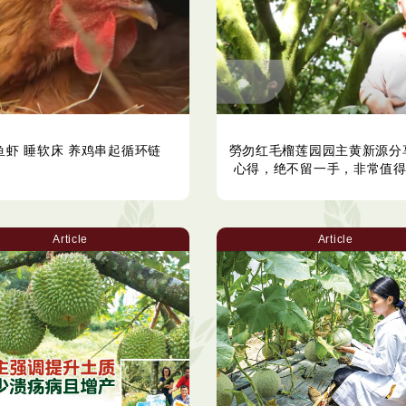
鱼虾 睡软床 养鸡串起循环链
勞勿红毛榴莲园园主黄新源分
心得，绝不留一手，非常值得
Article
Article