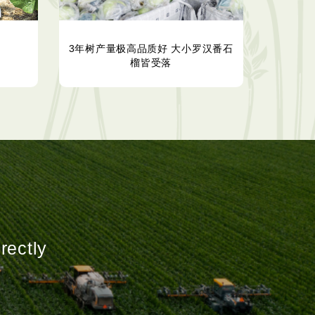
3年树产量极高品质好 大小罗汉番石
榴皆受落
rectly