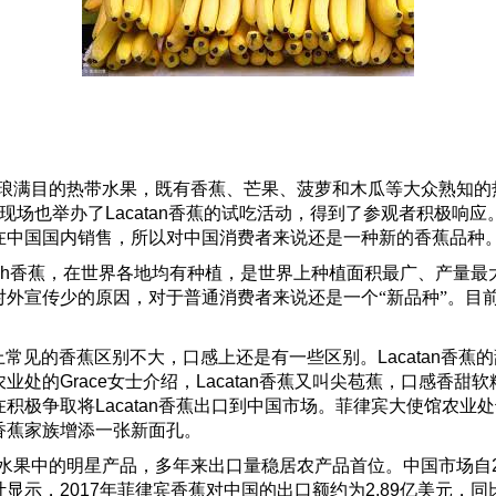
琅满目的热带水果，既有香蕉、芒果、菠萝和木瓜等大众熟知的
现场也举办了
Lacatan
香蕉的试吃活动，得到了参观者积极响应
在中国国内销售，所以对中国消费者来说还是一种新的香蕉品种
sh
香蕉，在世界各地均有种植，是世界上种植面积最广、产量最
外宣传少的原因，对于普通消费者来说还是一个“新品种”。目
上常见的香蕉区别不大，口感上还是有一些区别。
Lacatan
香蕉的
农业处的
Grace
女士介绍，
Lacatan
香蕉又叫尖苞蕉，口感香甜软
在积极争取将
Lacatan
香蕉出口到中国市场。菲律宾大使馆农业处
香蕉家族增添一张新面孔。
水果中的明星产品，多年来出口量稳居农产品首位。中国市场自
计显示，
2017
年菲律宾香蕉对中国的出口额约为
2.89
亿美元，同