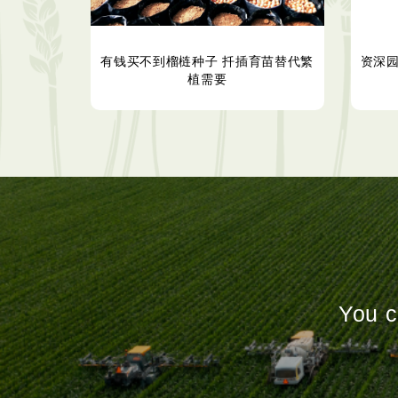
有钱买不到榴梿种子 扦插育苗替代繁
资深
植需要
You c