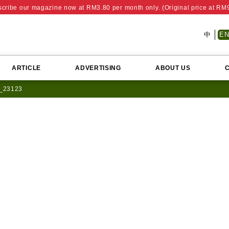
cribe our magazine now at RM3.80 per month only. (Original price at RM
中
E
ARTICLE
ADVERTISING
ABOUT US
_23123