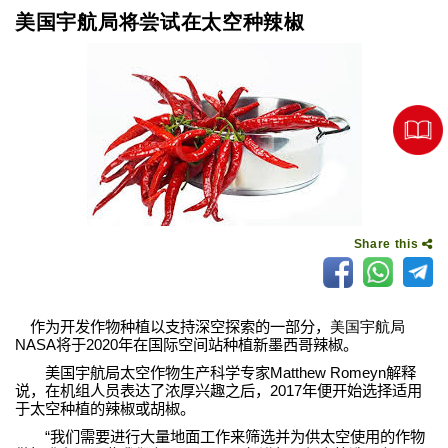
美国宇航局将尝试在太空种辣椒
Share this
作为开发作物种植以支持深空探索的一部分，
美国宇航局
NASA
将于
2020
年在国际空间站种植新墨西哥辣椒。
美国宇航局太空作物生产科学专家
Matthew Romeyn
解释
说，在机组人员表达了浓厚兴趣之后，
2017
年便开始选择适用
于太空种植的辣椒或胡椒。
“
我们需要进行大量地面工作来筛选并为供太空使用的作物