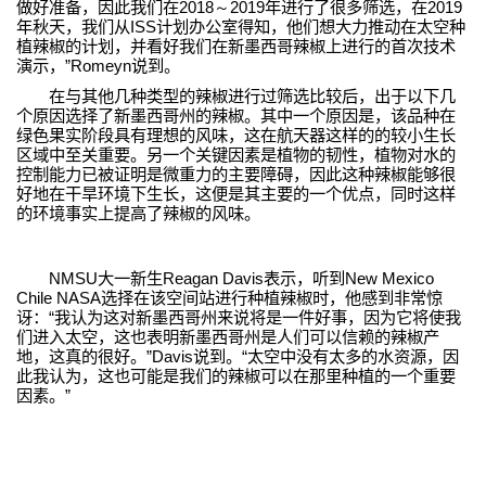
做好准备，因此我们在
2018～2019
年进行了很多筛选，在
2019
年秋天，我们从
ISS
计划办公室得知，他们想大力推动在太空种
植辣椒的计划，并看好我们在新墨西哥辣椒上进行的首次技术
演示，
”Romeyn
说到。
在与其他几种类型的辣椒进行过筛选比较后，出于以下几
个原因选择了新墨西哥州的辣椒。其中一个原因是，该品种在
绿色果实阶段具有理想的风味，这在航天器这样的的较小生长
区域中至关重要。另一个关键因素是植物的韧性，植物对水的
控制能力已被证明是微重力的主要障碍，因此这种辣椒能够很
好地在干旱环境下生长，这便是其主要的一个优点，同时这样
的环境事实上提高了辣椒的风味。
NMSU
大一新生
Reagan Davis
表示，听到
New Mexico
Chile NASA
选择在该空间站进行种植辣椒时，他感到非常惊
讶：
“
我认为这对新墨西哥州来说将是一件好事，因为它将使我
们进入太空，这也表明新墨西哥州是人们可以信赖的辣椒产
地，这真的很好。
”Davis
说到。
“
太空中没有太多的水资源，因
此我认为，这也可能是我们的辣椒可以在那里种植的一个重要
因素。
”