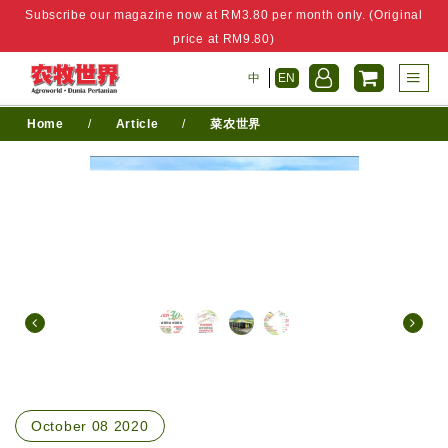
Subscribe our magazine now at RM3.80 per month only. (Original
price at RM9.80)
中
EN
Home
/
Article
/
菜农世界
October 08 2020