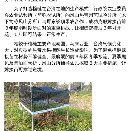
为了打造榴槤在台湾在地的生产模式，行政院农业委员
会农业试验所（简称农试所）的凤山热带园艺试验分所（以
下简称凤山分所）与屏东崁顶果农合作，成功克服嫁接苗前
３年脆弱时期所面对的重重挑战，让榴槤嫁接后３年可开
花、５年即可结果、正常生产。
相较于榴槤主要产地泰国、马来西亚，台湾气候变化
大，对典型的热带水果榴槤生长造成影响。为了避免榴槤嫁
接苗在树势不够健全、最脆弱的前３年因冬季寒流、夏季颱
风及暴晒而夭折，凤山分所辅导农民採取３大主要措施，让
嫁接苗可撑过逆境。