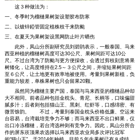
这３种做法为：
一、冬季时为榴槤果树架设塑胶布防寒
二、以镀锌錏管固定植株枝干来防颱
三、在夏天为果树架设黑网防止叶片晒伤
此外，凤山分所副研究员刘碧鹃表示，一般泰国、马来
西亚种植的榴槤树高度可达30公尺、果树间距可达10公
尺。不过台湾为了防颱与更方便採收，会透过剪枝刻意将果
树矮化，让高度维持在2.5～３公尺之间，并缩短果树间距
至６公尺，让土地更有效率地被使用。考量到果树新植，负
重能力较差，单株果树也只会留果20颗。
虽然同为榴槤主要产国，泰国与马来西亚的榴槤品种却
大不相同。前者品种包括金枕头、青尼、长柄等，口味偏甜
腻多汁；后者则包括猫山王、黑刺、红虾等，口感绵密、有
微苦馀韵。 不过，考量到泰国金枕头价格低廉、空运来
台容易，台湾栽培竞争力不够；而马来西亚不出口鲜果，仅
出口冷冻榴槤，若台湾选种则有竞争力。因此，凤山分所合
作的屏东崁顶果农选择以马来西亚农业局多次评比冠军
的“猫山王”，于2014年种植，目前５年生果树已有８成结