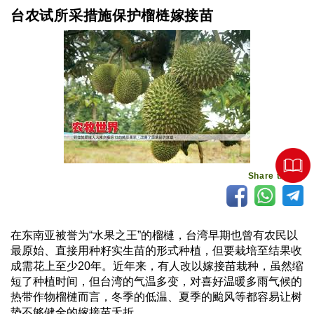
台农试所采措施保护榴梿嫁接苗
Share this
在东南亚被誉为“水果之王”的榴槤，台湾早期也曾有农民以
最原始、直接用种籽实生苗的形式种植，但要栽培至结果收
成需花上至少20年。近年来，有人改以嫁接苗栽种，虽然缩
短了种植时间，但台湾的气温多变，对喜好温暖多雨气候的
热带作物榴槤而言，冬季的低温、夏季的颱风等都容易让树
势不够健全的嫁接苗夭折。