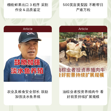
榴梿鲜果出口３程序 采割
500英亩黄梨园 不断帮日
作业＆品质鉴定
产逾万粒
Article
Article
农业及粮食安全部长 鼓励
油棕业者投资养殖肉牛 看
加强淡水鱼养殖
好前景持续扩展规模