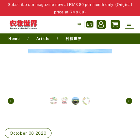
Subscribe our magazine now at RM3.80 per month only. (Original
price at RM9.80)
中
EN
Home
/
Article
/
种植世界
October 08 2020