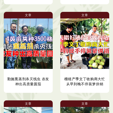
文章
文章
勤施熏蒸剂杀灭线虫 农友
榴梿产季文丁收购商大忙
种出高质量圆茄
从早到晚不停装箩供销
文章
文章