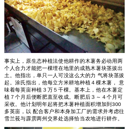
事实上，原生态种植法使他耕作的木薯务必动用两
个人合力才能把一棵埋在地里的成熟木薯块茎拔出
土。他指出，单只一人可没这么大的力 气将块茎拔
起。涂氏指出，他每立方米耕地种植４棵木薯， 意
味着每英亩种植３万５千棵。基本上，他在木薯定
植７个月后便断肥直至收成。断肥后３～４个月可
采收。他计划明年起将把木薯种植面积增加到300
多英亩，以 配合客户和本身加工厂的需求并考虑往
雪兰莪与霹雳两州交界处选择恰当农地进行耕作。