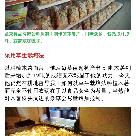
金龙食品有限公司所加工制作的木薯片，口味众多，包括原汁原
味、蒜辣或咖喱味。
采用草生栽培法
以种植木薯而言，他从每英亩起初产出５吨 木薯到
后来增加到12吨的成绩无不彰显了他的功力。今天
他仍然在耕地督导员工如何以草生栽培法种植木薯
而完全不使用农药在于以食品安全为考量，当然他
对木薯株头周边的杂草会尽量略加控制。