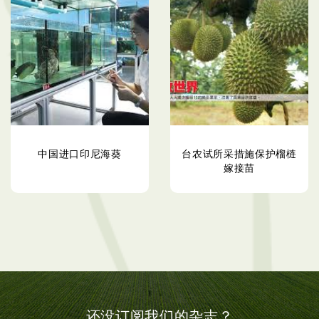
中国进口印尼海葵
台农试所采措施保护榴梿
嫁接苗
还没订阅我们的杂志？