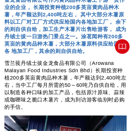
金龙食品有限公司作为黄肉品种木薯上下游一贯作
业的企业， 长期投资种植200多英亩黄肉品种木
薯，年产额达到2,400吨左右， 其中大部分木薯原
料以工厂对工厂方式供应给国内各地加工厂， 余下
的则自供自给，加工生产木薯片出售给游客， 成为
丹绒士拔一日游热门景点之一。涂茗闻种有200多
英亩的黄肉品种木薯，大部分木薯原料供应给国内
各 地加工厂，其余的则自供自给。
雪兰莪丹绒士拔金龙食品有限公司（Arowana
Malayan Food Industries Sdn Bhd）长期投资种
植200多英亩黄肉品种木薯，年产额达到2,400吨左
右，当中工厂每月所需的50～60吨乃自供自给，用
以制造各种口味的加工产品，包括原汁原味、蒜辣
或咖喱味之脆口木薯片，成为到访游客临别时必购
的手信。