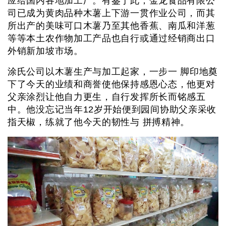
应给国内各地加工厂。有鉴于此，金龙食品有限公
司已成为黄肉品种木薯上下游一贯作业公司，而其
所出产的美味可口木薯乃至其他香蕉、南瓜和洋葱
等等本土农作物加工产品也自行或通过经销商出口
外销新加坡市场。
涂氏公司以木薯生产与加工起家，一步一 脚印地奠
下了今天的业绩和商誉使他保持感恩心态，他更对
父亲涂烈让他自力更生，自行发挥所长而铭感五
中。他没忘记当年12岁开始便到园间协助父亲采收
指天椒，练就了他今天的韧性与 拼搏精神。