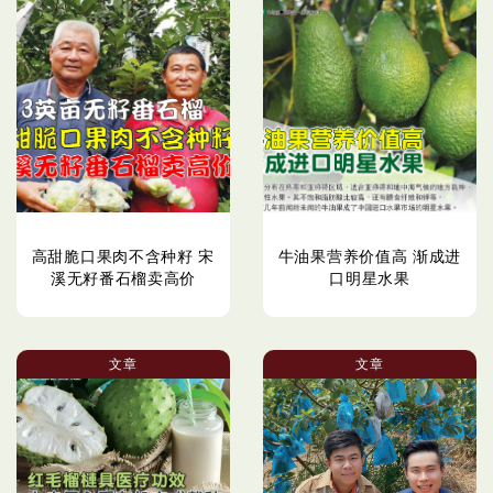
高甜脆口果肉不含种籽 宋
牛油果营养价值高 渐成进
溪无籽番石榴卖高价
口明星水果
文章
文章