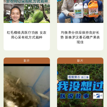
红毛榴梿具医疗功效 女农
均衡养分供应保持良好长
用心采有机方式栽​​种
势 新株罗汉番石榴产果表
现佳
影片
影片