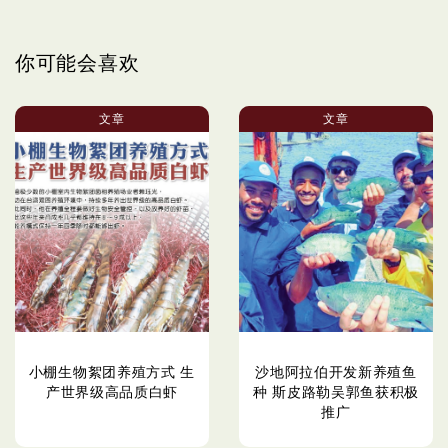
你可能会喜欢
文章
文章
小棚生物絮团养殖方式 生
沙地阿拉伯开发新养殖鱼
产世界级高品质白虾
种 斯皮路勒吴郭鱼获积极
推广