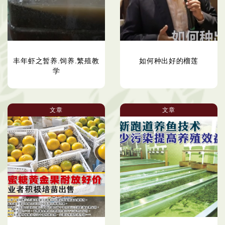
丰年虾之暂养.饲养.繁殖教
如何种出好的榴莲
学
文章
文章