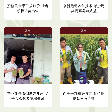
蜜糖黄金果耐放好价 业者
创新跑道养鱼技术 减少污
积极培苗出售
染提高养殖效益
文章
文章
产业前景看俏激发斗志 父
白玉米种植难度高 到位肥
子兵承包多座榴梿园
培是丰收关键