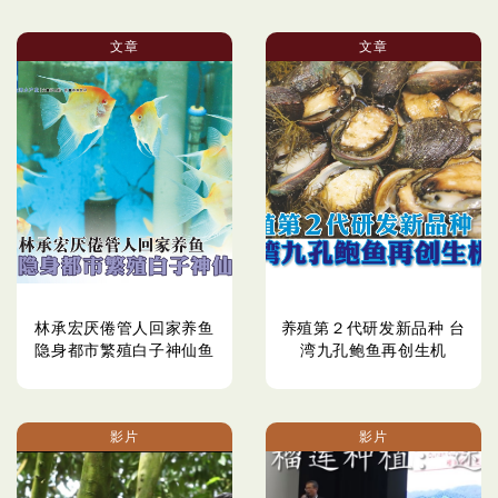
文章
文章
林承宏厌倦管人回家养鱼
养殖第２代研发新品种 台
隐身都市繁殖白子神仙鱼
湾九孔鲍鱼再创生机
影片
影片