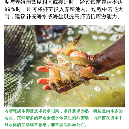
度与养殖池盐度相同或接近时，经过试苗存活率达
99％时，即可将虾苗投入养殖池内。过程中若遇大
雨，建议补充海水或海盐以提高虾苗抗应激能力。
内陆纯淡水养虾技术要求很高，条件要求亦然，特别是雨水多的
地区，突然增多的降雨会使水体发生剧烈变动，而虾苗在淡水中
对水体的变动非常敏感，非常容易因而死亡。