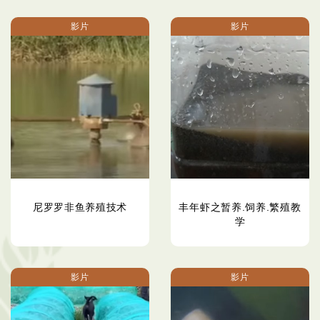
影片
影片
尼罗罗非鱼养殖技术
丰年虾之暂养.饲养.繁殖教
学
影片
影片