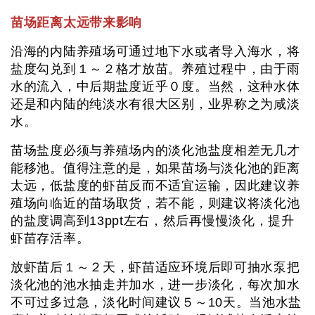
苗场距离太远带来影响
沿海的内陆养殖场可通过地下水或者导入海水，将
盐度勾兑到１～２格才放苗。养殖过程中，由于雨
水的流入，中后期盐度近乎０度。当然，这种水体
还是和内陆的纯淡水有很大区别，业界称之为咸淡
水。
苗场盐度必须与养殖场内的淡化池盐度相差无几才
能移池。值得注意的是，如果苗场与淡化池的距离
太远，低盐度的虾苗反而不适宜运输，因此建议养
殖场向临近的苗场取货，若不能，则建议将淡化池
的盐度调高到13ppt左右，然后再慢慢淡化，提升
虾苗存活率。
放虾苗后１～２天，虾苗适应环境后即可抽水泵把
淡化池的池水抽走并加水，进一步淡化，每次加水
不可过多过急，淡化时间建议５～10天。当池水盐