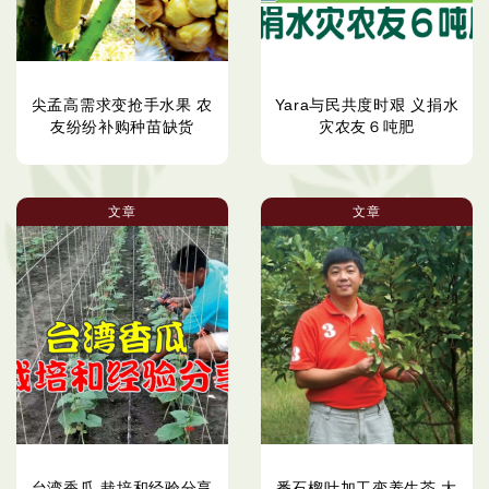
尖孟高需求变抢手水果 农
Yara与民共度时艰 义捐水
友纷纷补购种苗缺货
灾农友６吨肥
文章
文章
台湾香瓜 栽培和经验分享
番石榴叶加工变养生茶 大