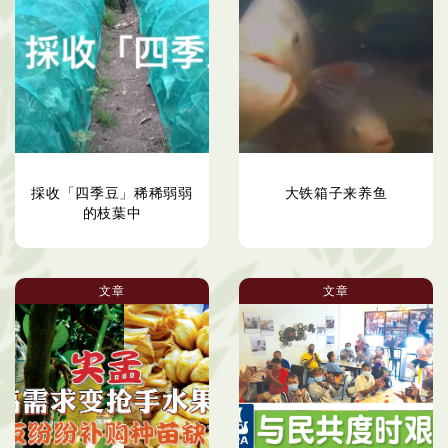
採收「四季豆」稀稀弱弱
大铁箱子来养鱼
的枝葉中
文章
文章