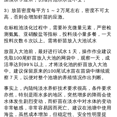
3）放苗密度每平方１～２万尾左右，密度不可太
高，否则会增加虾苗的应激。
在标粗池淡化过程中，需要补充微量元素，严密检
测氨氮、亚硝酸盐等指标，投料须小量多餐，一天
投料次数６次以上。需将虾苗放入大池试水
放苗入大池前，最好进行试水１天，操作作业建议
先取100尾虾苗放入大池的网袋中，观察一天，成
活率达到99％以上，才将淡化池的虾苗放入大池
中。建议保留原来的100尾试水苗在苗袋中继续观
察７天，以便对整个池塘的养殖情况作出判断。
事实上，内陆纯淡水养虾技术要求很高，条件要求
亦然，特别是雨水多的地区，突然增多的降雨会使
水体发生剧烈变动，而虾苗在淡水中对水体的变动
非常敏感，非常容易因而死亡。建议在池塘中使用
海盐，虽然成本增加，但稳定性、安全性明显提