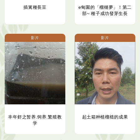
插篱種長豆
e甸園的「榴槤夢」！第二
部~ 種子成功發芽生長
影片
影片
丰年虾之暂养.饲养.繁殖教
起土箱种植榴梿的成果
学