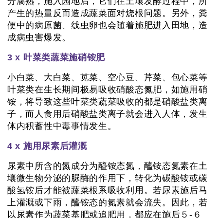
分腐熟，施入园地后，它们在土壤发酵过程中，所
产生的热量反而造成蔬菜面对烧根问题。另外，粪
便中的病原菌、线虫卵也会随着施肥进入田地，造
成病虫害爆发。
3 x 叶菜类蔬菜施硝铵肥
小白菜、大白菜、苋菜、空心豆、芹菜、包心菜等
叶菜类在生长期间极易吸收硝酸态氮肥，如施用硝
铵，将导致这些叶菜类蔬菜吸收的都是硝酸盐类离
子，而人食用后硝酸盐类离子就会进入人体，发生
体内积蓄性中毒事情发生。
4 x 施用尿素后灌溉
尿素中所含的氮成分为醯铵态氮，醯铵态氮素在土
壤微生物分泌的脲酶的作用下，转化为碳酸铵或碳
酸氢铵后才能被蔬菜根系吸收利用。若尿素施后马
上灌溉或下雨，醯铵态的氮素就会流失。因此，若
以尿素作为蔬菜基肥或追肥用，都应在施后５-６