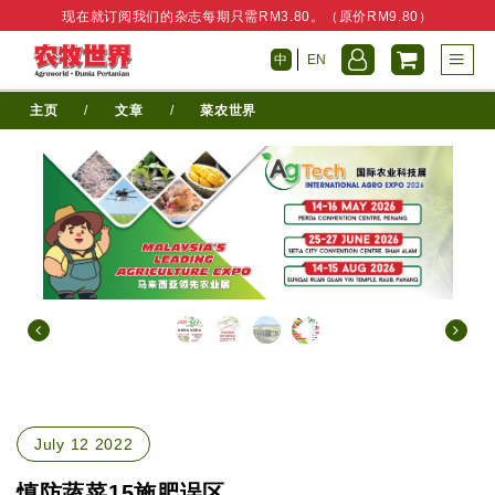
现在就订阅我们的杂志每期只需RM3.80。（原价RM9.80）
中
EN
主页
/
文章
/
菜农世界
July 12 2022
慎防蔬菜15施肥误区