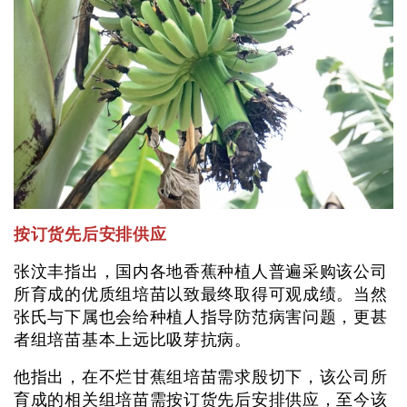
按订货先后安排供应
张汶丰指出，国内各地香蕉种植人普遍采购该公司
所育成的优质组培苗以致最终取得可观成绩。当然
张氏与下属也会给种植人指导防范病害问题，更甚
者组培苗基本上远比吸芽抗病。
他指出，在不烂甘蕉组培苗需求殷切下，该公司所
育成的相关组培苗需按订货先后安排供应，至今该