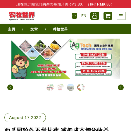
现在就订阅我们的杂志每期只需RM3.80。（原价RM9.80）
中
EN
主页
/
文章
/
种植世界
August 17 2022
西瓜园轮作不烂甘蕉 减低成本增添收益