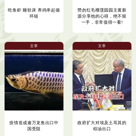
吃鱼虾 睡软床 养鸡串起循
勞勿红毛榴莲园园主黄新
环链
源分享他的心得，绝不留
一手，非常值得一看!
文章
文章
疫情造成逾万龙鱼出口中
政府扩大对埃及土耳其的
国受阻
棕油出口