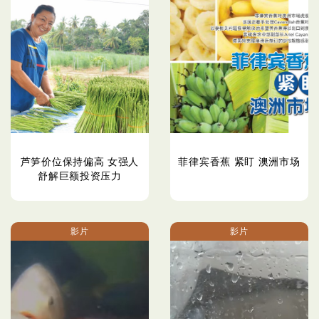
芦笋价位保持偏高 女强人
菲律宾香蕉 紧盯 澳洲市场
舒解巨额投资压力
影片
影片