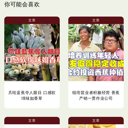
你可能会喜欢
文章
文章
爪哇蓝蕉夺人眼目 口感软
组培苗业者积极经营 香蕉
绵味如香草
产销一贯作业公司
文章
文章