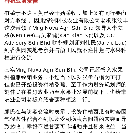
种植业前景佳
有鉴于不烂甘蕉已经开始采收，加上又有同行要向
对方取经， 因此绿洲科技农业有限公司老板张汶丰
这次带领了Mng Nova Agri Sdn Bhd 领导人李立
权(Ken Lee)与吴家健(Kah Kiah Ng)以及 CC
Advisory Sdn Bhd 财务规划师刘伟民(Jarvic Lau)
到香蕉园实地考察并与颜正民就不烂甘蕉与水果种
植进行交流。
其实Mng Nova Agri Sdn Bhd 公司已经投入水果
种植兼经销业务，不过当下以罗汉番石榴为主打，
但也已开始投资种植香蕉。至于作为财务规划师的
刘伟民在看好农业乃至水果业发展前提下，也给非
农业公司老板介绍香蕉种植这一行。
颜氏在与访客交流时表示，投资种植西瓜有时会因
气候条件配合不到以及受到病虫害问题的来袭而导
致歉收，幸好不烂甘蕉可作辅助并且带来收益。当