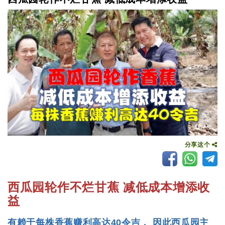
分享这个
西瓜园轮作不烂甘蕉 减低成本增添收
益
有赖于每株香蕉赚利高达40令吉， 因此西瓜园主