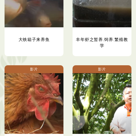
大铁箱子来养鱼
丰年虾之暂养.饲养.繁殖教
学
影片
影片