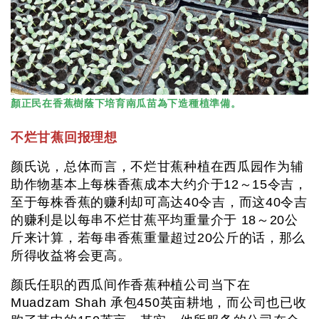
顏正民在香蕉樹蔭下培育南瓜苗為下造種植準備。
不烂甘蕉回报理想
颜氏说，总体而言，不烂甘蕉种植在西瓜园作为辅
助作物基本上每株香蕉成本大约介于12～15令吉，
至于每株香蕉的赚利却可高达40令吉，而这40令吉
的赚利是以每串不烂甘蕉平均重量介于 18～20公
斤来计算，若每串香蕉重量超过20公斤的话，那么
所得收益将会更高。
颜氏任职的西瓜间作香蕉种植公司当下在
Muadzam Shah 承包450英亩耕地，而公司也已收