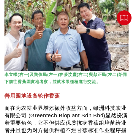
李立權(右一)及劉偉民(左一)在張汶豐(右二)與顏正民(左二)陪同
下前往香蕉園實地考察，並就水果種植進行交流。
善用园地设备轮作香蕉
而在为农耕业界增添额外收益方面，绿洲科技农业
有限公司 (Greentech Bioplant Sdn Bhd)显然扮演
着重要角色，它不但供应优质抗病香蕉组培苗给业
者并且也为对方提供种植不烂甘蕉标准作业程序指