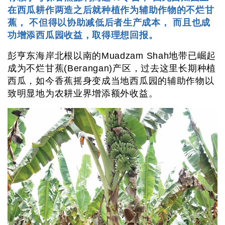
在西瓜耕作两造之后就种植作为辅助作物的不烂甘
蕉， 不但得以协助减低后者生产成本， 而且也成
功增添西瓜园收益，取得理想回报。
彭亨东海岸北根以南的Muadzam Shah地带已崛起
成为不烂甘蕉(Berangan)产区，过去这里长期种植
西瓜，如今香蕉摇身变成当地西瓜园的辅助作物以
致明显地为农耕业界增添额外收益。