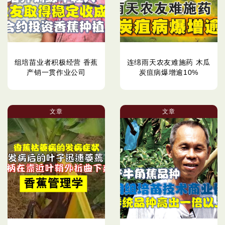
组培苗业者积极经营 香蕉
连绵雨天农友难施药 木瓜
产销一贯作业公司
炭疽病爆增逾10%
文章
文章