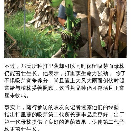
不过，郑氏所种打里蕉却可以同时保留吸芽而母株
仍能茁壮生长。他表示，打里蕉生命力强劲， 除了
不惧吸芽竞争养分，尚且遇上大风大雨而倒伏时照
常给与植株妥善照顾，这香蕉品种仍可存活且正常
座果收成。
事实上，随行参访的农友向记者透露他们的经验，
指出打里蕉的吸芽第二代所长蕉串品质更好，出于
第一代母株提供了良好的遮荫效果，促使第二代子
株更茁壮生长。