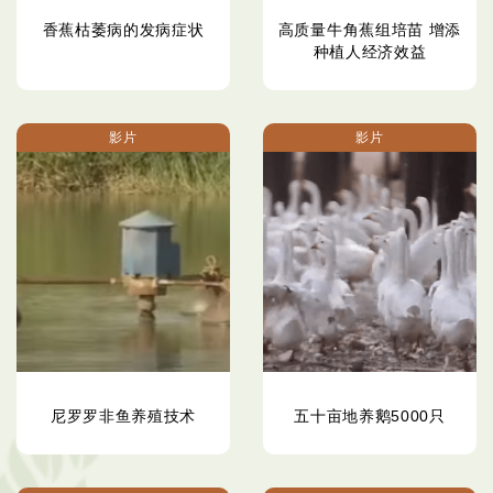
香蕉枯萎病的发病症状
高质量牛角蕉组培苗 增添
种植人经济效益
影片
影片
尼罗罗非鱼养殖技术
五十亩地养鹅5000只