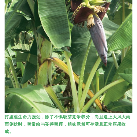
打里蕉生命力强劲，除了不惧吸芽竞争养分，尚且遇上大风大雨
而倒伏时，照常给与妥善照顾，植株竟然可存活且正常座果收
成。