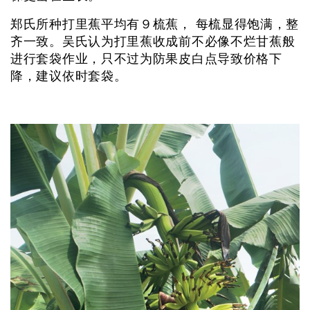
郑氏所种打里蕉平均有９梳蕉， 每梳显得饱满，整
齐一致。吴氏认为打里蕉收成前不必像不烂甘蕉般
进行套袋作业，只不过为防果皮白点导致价格下
降，建议依时套袋。