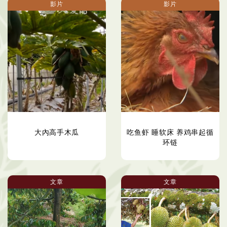
影片
影片
大內高手木瓜
吃鱼虾 睡软床 养鸡串起循
环链
文章
文章