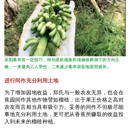
采割蕉串有一定技巧，特别是砍植株时须确保树倒下的方向正
确，一来避免工人受伤，二来减少蕉串误坠地面而损坏。
进行间作充分利用土地
为了增加园地收益，郑氏与一般农友无异，也会在
蕉园间作其他作物譬如榴梿，出于果王价格之高对
农友而言相当具有吸引力。妥善的间作不但极尽能
事地充分利用土地，更可把从香蕉所赚取的收益投
入到未来的榴梿种植。