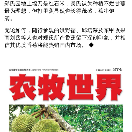
郑氏园地土壤乃是红石米，吴氏认为种植不烂甘蕉
最为理想，但打里蕉显然也长得茂盛，蕉串饱
满。
无论如何，随行参观的洪野襦、邱培深及东甲收果
商刘岳等人也对郑氏所产香蕉留下深刻印象，并相
信其优质香蕉将能热销国内市场。 ◆