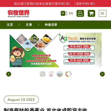
现在就订阅我们的杂志每期只需RM3.80。（原价RM9.80）
中
EN
主页
/
文章
/
种植世界
August 19 2022
制造商转投香蕉业 首次收成即迎丰收