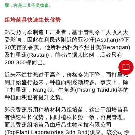
耀，右是二儿子吴律森。
组培苗具快速生长优势
郑氏乃雨伞制造工厂业者，基于管制令工人收入大
受影响，因此在利民达附近的亚沙汗(Asahan)种下
30英亩的香蕉。他所种品种为不烂甘蕉(Berangan)
及打里蕉(Rastali)，前者占据大比例，后者只有
200-300棵而已。
近来不烂甘蕉过于高产，价格略为下降，而打里蕉
则开始盛行起来，种植面积逐渐增多。事实上，除
了打里蕉，Nangka、牛角蕉(Pisang Tanduk)等的
种植面积也有提升之势。
郑氏香蕉所用种植材料乃组培苗，这出于组培苗具
有快速生长优势，同时植株长势一致，容易管理。
而其香蕉组培苗乃由乐品生物科技有限公司
(TopPlant Laboratories Sdn Bhd)供应。该公司除