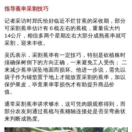
指导蕉串采割技巧
记者采访时郑氏恰好临近不烂甘蕉的采收期，部分
可采割蕉串估计有６梳左右的蕉梳，重量应大约
14公斤，相信多两个星期左右大部分成熟蕉串就可
采割，迎来丰收。
吴氏表示，采割蕉串有一定技巧，特别是砍植株时
须确保树倒下的方向正确，一来避免工人受伤； 二
来减少蕉串误坠地面而损坏。他进一步说，需先以
袋子作为铺垫置于地上才能放置采割的蕉串，加以
保护果皮，毕竟果串零损伤才有助提升商品价
值。
通常采割蕉串讲求够水，这可凭肉眼观察得到，而
部分农友则通过蕉梳与蕉穗轴连接处是否呈弯曲状
来判断成熟度。