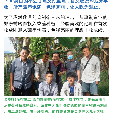
下30英亩的不烂甘蕉及打里蕉，首次收成即迎来丰
收，所产蕉串饱满，色泽亮丽，让人叹为观止。
为了应对数月前管制令带来的冲击，从事制造业的
郑东誉转而投入香蕉种植，经验尚浅的他却在首次
收成即迎来蕉串饱满，色泽亮丽的理想丰收成绩。
吴卓晖(后排左二)给与郑东誉(后排左一)技术指导，确保后者可
从香蕉种植取得赚利。后排中为随行参访蕉园的东甲收果商刘岳
、右二洪野襦、右一邱培深。前排蹲者左是吴卓晖大儿子吴律