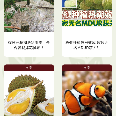
榴莲开花期遇到雨季，是
榴梿种植热潮效应 寂寂无
否容易掉花掉果？
名MDUR获关注
文章
文章