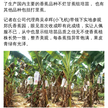
了生产国内主要的香蕉品种不烂甘蕉组培苗， 也有
其他品种包括打里蕉。
记者在公司代理商吴卓晖(小飞机)带领下实地参观
郑氏香蕉园，眼见首次收成即有此成绩，实让人佩
服不已，从中也显示组培苗品质之佳无不使香蕉植
株长势一致，整齐美观，每条蕉指异常饱满，果皮
青绿有光泽。