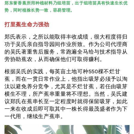
郑东誉香蕉所用种植材料乃组培苗，出于组培苗具有快速生长优
势，同时植株长势一致，容易管理。
打里蕉生命力强劲
郑氏表示，之所以能取得丰收成绩，很大程度得归
功于吴氏亲自指导园间作业所致。作为公司代理商
的吴氏著重售后服务，常跑遍全马给与技术指导从
旁协助蕉农，从而确保他们可取得赚利。
根据吴氏的实践，每英亩土地可种550棵不烂甘
蕉，而在一贯日常作业上，他指出吸芽必须予以淘
汰以避免养分竞争，尤其是不烂甘蕉，若任由吸芽
横生不理，所产蕉串重量将不理想。当然，吴氏建
议郑氏在蕉串长至一定程度时就得保留吸芽，如此
一来在收成后即可取其中一株长得最茂盛者作为下
一代用，继续生产蕉串。