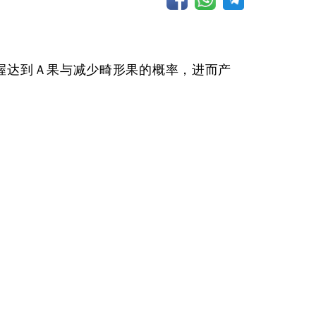
握达到Ａ果与减少畸形果的概率，进而产