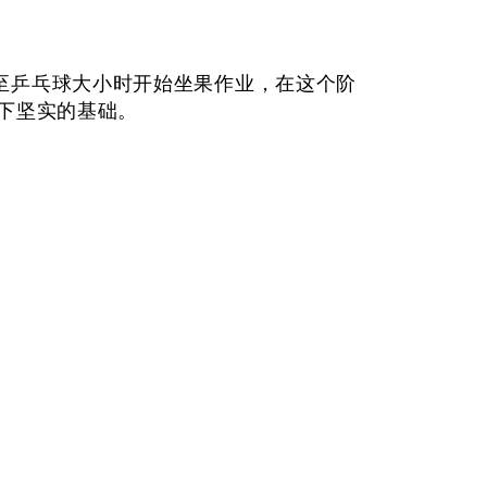
至乒乓球大小时开始坐果作业，在这个阶
下坚实的基础。