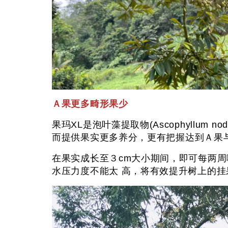
Ａ果更多畸形果少
果玛XL是泡叶藻提取物(Ascophyllum
而提供果实更多养分，更有把握达到Ａ
在果实成长至３cm大小期间，即可每两周喷
水压力度不能太 高，将有效提升树上的