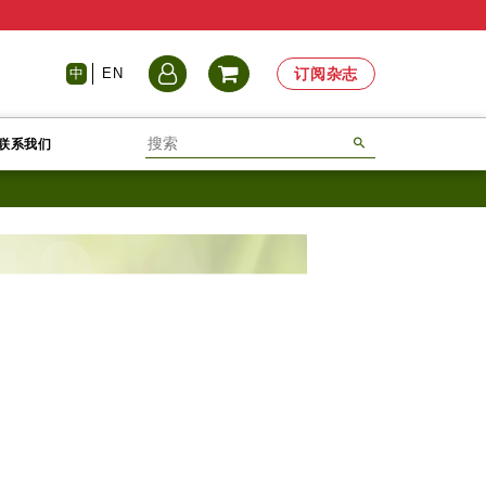
中
EN
订阅杂志
联系我们