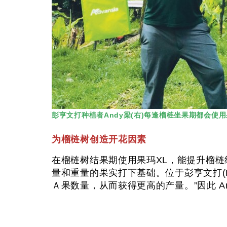
彭亨文打种植者Andy梁(右)每逢榴梿坐果期都会使用
为榴梿树创造开花因素
在榴梿树结果期使用果玛XL，能提升榴
量和重量的果实打下基础。位于彭亨文打(B
Ａ果数量，从而获得更高的产量。”因此 