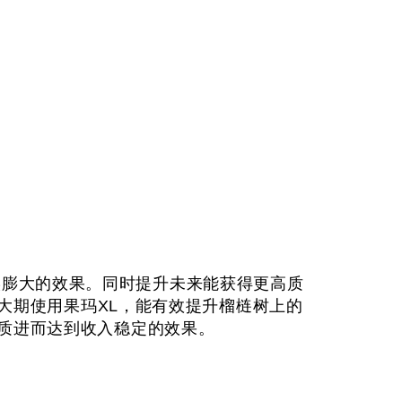
实膨大的效果。同时提升未来能获得更高质
实膨大期使用果玛XL，能有效提升榴梿树上的
品质进而达到收入稳定的效果。