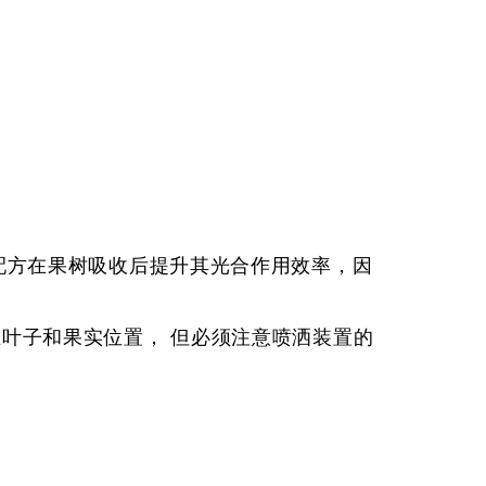
肥水，此配方在果树吸收后提升其光合作用效率，因
在叶子和果实位置， 但必须注意喷洒装置的