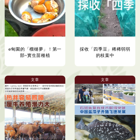
e甸園的「榴槤夢」！第一
採收「四季豆」稀稀弱弱
部~實生苗種植
的枝葉中
文章
文章