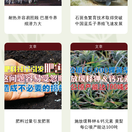
耐热并容易照顾 巴厘牛养
石斑鱼繁育技术取得突破
殖潜力大
中国蓝瓜子养殖飞速发展
文章
文章
肥料过量引发肥害
施放缓释钾＆钙元素 黄梨
每公顷产能达100吨