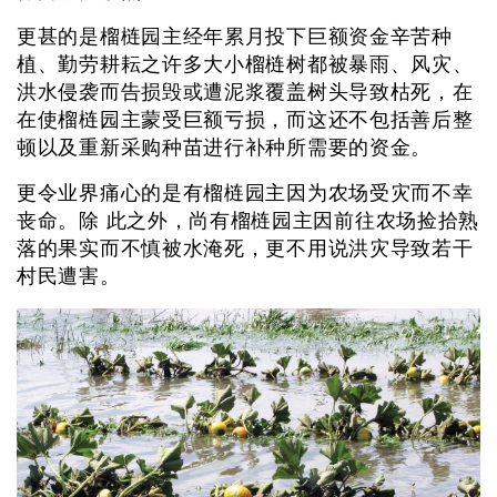
更甚的是榴梿园主经年累月投下巨额资金辛苦种
植、勤劳耕耘之许多大小榴梿树都被暴雨、风灾、
洪水侵袭而告损毁或遭泥浆覆盖树头导致枯死，在
在使榴梿园主蒙受巨额亏损，而这还不包括善后整
顿以及重新采购种苗进行补种所需要的资金。
更令业界痛心的是有榴梿园主因为农场受灾而不幸
丧命。除 此之外，尚有榴梿园主因前往农场捡拾熟
落的果实而不慎被水淹死，更不用说洪灾导致若干
村民遭害。