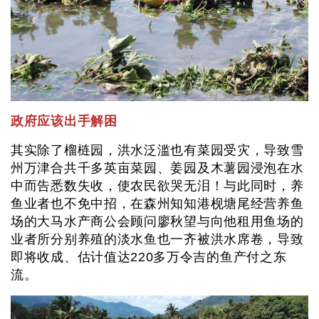
政府应该出手解困
其实除了榴梿园，洪水泛滥也有菜园受灾，导致雪
州万津合共千多英亩菜园、姜园及木薯园浸泡在水
中而告悉数失收，使农民欲哭无泪！与此同时，养
鱼业者也不免中招，在森州知知港枧塘尾经营养鱼
场的大马水产商公会顾问廖秋望与向他租用鱼场的
业者所分别养殖的淡水鱼也一齐被洪水席卷，导致
即将收成、估计值达220多万令吉的鱼产付之东
流。