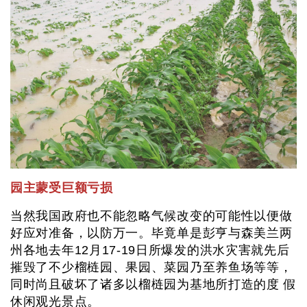
园主蒙受巨额亏损
当然我国政府也不能忽略气候改变的可能性以便做
好应对准备，以防万一。毕竟单是彭亨与森美兰两
州各地去年12月17-19日所爆发的洪水灾害就先后
摧毁了不少榴梿园、果园、菜园乃至养鱼场等等，
同时尚且破坏了诸多以榴梿园为基地所打造的度 假
休闲观光景点。