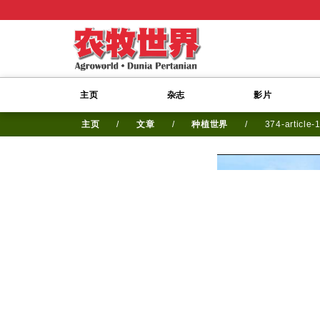
主页
杂志
影片
主页
/
文章
/
种植世界
/
374-article-