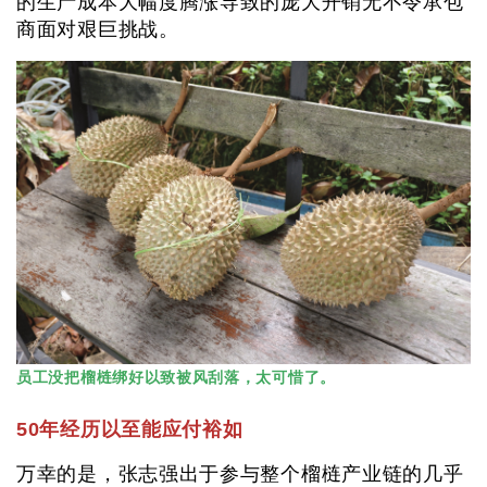
的生产成本大幅度腾涨导致的庞大开销无不令承包
商面对艰巨挑战。
员工没把榴梿绑好以致被风刮落，太可惜了。
50年经历以至能应付裕如
万幸的是，张志强出于参与整个榴梿产业链的几乎