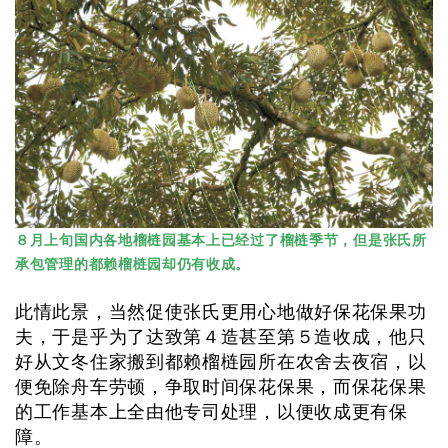
８月上旬国内各地榴梿园基本上已经过了榴梿季节，但是张氏所
承包管理的都赖榴梿园却仍有收成。
此情此景，当然促使张氏更用心地做好保花保果功
夫，于是乎为了达致第４造甚至第５造收成，他只
好从文冬住家搬到都赖榴梿园所在农舍去夜宿，以
便免除舟车劳顿，争取时间保花保果，而保花保果
的工作基本上全由他专司处理，以便收成更有保
障。