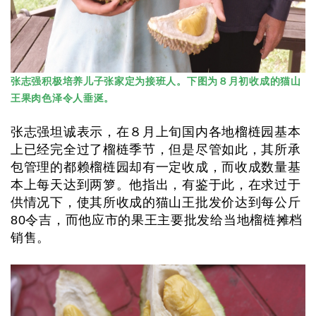
张志强积极培养儿子张家定为接班人。下图为８月初收成的猫山
王果肉色泽令人垂涎。
张志强坦诚表示，在８月上旬国内各地榴梿园基本
上已经完全过了榴梿季节，但是尽管如此，其所承
包管理的都赖榴梿园却有一定收成，而收成数量基
本上每天达到两箩。他指出，有鉴于此，在求过于
供情况下，使其所收成的猫山王批发价达到每公斤
80令吉，而他应市的果王主要批发给当地榴梿摊档
销售。