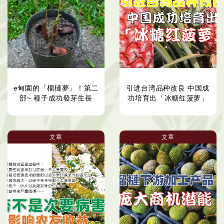
e甸園的「榴槤夢」！第二
引进台湾品种改良 中国成
部~ 種子成功發芽生長
功培育出「冰糖红菠萝」
文章
文章