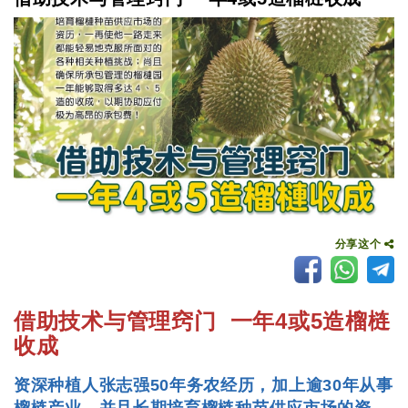
分享这个
借助技术与管理窍门
一年4或5造榴梿
收成
资深种植人张志强50年务农经历，加上逾30年从事
榴梿产业，并且长期培育榴梿种苗供应市场的资