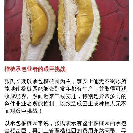
榴梿承包业者的艰巨挑战
张氏长期以承包榴梿园为主，事实上他无不竭尽所
能地使榴梿园能够做到常年都有生产，并取得可观
收成境界。然而近来气候变迁，特别是异常多雨的
条件非业者所能控制，以致造成园主或种植人无不
面对艰巨挑战！
以承包榴梿园来说，张氏表示有鉴于榴梿园的承包
金额甚巨，再加上管理榴梿园的费用亦然高昂，导