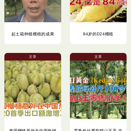
起土箱种植榴梿的成果
84岁的D24榴梿
文章
文章
泰国榴梿意外在中国热销
零售价比黑刺猫山王高 吉