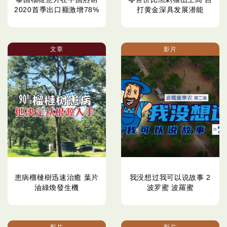
2020首季出口额激增78%
打黄金深具发展潜能
文章
影片
患病榴槤樹迅速治癒 葉片
我没想过我可以说故事 2
油綠煥發生機
波罗蜜 波羅蜜
影片
影片