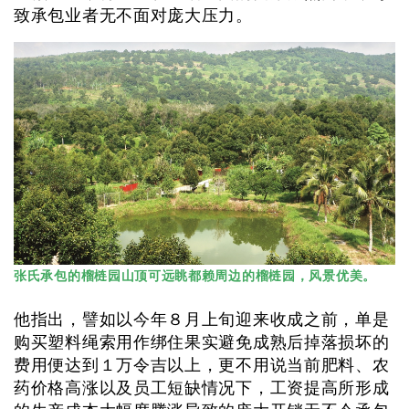
致承包业者无不面对庞大压力。
张氏承包的榴梿园山顶可远眺都赖周边的榴梿园，风景优美。
他指出，譬如以今年８月上旬迎来收成之前，单是
购买塑料绳索用作绑住果实避免成熟后掉落损坏的
费用便达到１万令吉以上，更不用说当前肥料、农
药价格高涨以及员工短缺情况下，工资提高所形成