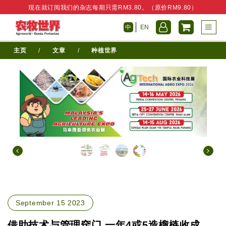
现在就订阅我们的杂志每期只需RM3.80。（原价RM9.80）
中
EN
主页
/
文章
/
种植世界
September 15 2023
借助技术与管理窍门 一年4或5造榴梿收成