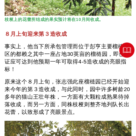
枝桠上的花蕾所结成的果实预计将在10月间收成。
８月上旬迎来第３造收成
事实上，他当下所承包管理而位于彭亨主要榴梿产
区的都赖之其中一座占地30英亩的榴梿园，即已见
证应可达到他预期一年可取得4-5造收成的亮眼指
标！
原来这个８月上旬，张志强此座榴梿园已经开始迎
来今年的第３造收成，与此同时，园中许多树龄20
多年的猫山王壮年株，一方面有大颗粒成熟果待掉
落收成，而另一方面，同株枝桠则整齐地列队长出
花蕾，以致形成了亮眼景点。