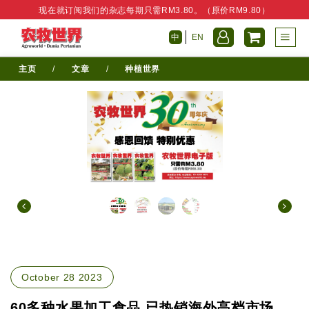
现在就订阅我们的杂志每期只需RM3.80。（原价RM9.80）
中
EN
主页
/
文章
/
种植世界
October 28 2023
60多种水果加工食品 已热销海外高档市场