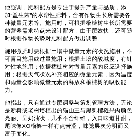
他强调，肥料配方是专注于提升产量与品质，添
加“益生菌”的水溶性肥料，含有作物生长所需要各
种微量元素等。施用时，可根据榴梿树生长所需要
的营养需求特点来设计配方；由于肥效快，还可随
时根据作物长势对肥料配方做出调整。
施用微肥时要根据土壤中微量元素的状况施用，不
可盲目施用或过量施用；根据土壤的酸堿度，有针
对性地施用；依据榴梿树对微量元素的反应选择施
用；根据天气状况补充相应的微量元素，因为温度
和雨量会影响微量元素的释放和榴梿树的吸收能
力。
他指出，只有通过专肥调整与策划管理方法，无论
是新树或老树培植出的猫山王与黑刺榴梿果肉颜色
亮丽、呈奶油状，几乎不含纤维，入口味道甘甜，
尾味像XO榴梿一样有点苦涩，味觉层次分明而又
富于变化。