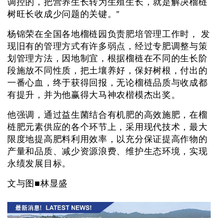
调控的，把营养生长转为生殖生长，就是解决榴梿
树旺长收成少问题的关键。”
杨锦荣在全国各地榴梿园负责肥培管理工作时， 发
现旧有的管理方式有许多弱点，经过专肥调整与策
划管理方法，因地制宜，根据榴梿在不同的生长阶
段施放不同性质，把土壤养好，保好树根，付出的
一番心血，终于获得回报，无论榴梿品质与收成都
有提升，并为他赢得大马神农楷模杰出奖。
他强调，通过益生菌结合有机肥的高效施肥，在榴
梿肥元素供应的各个环节上，采用现代技术，最大
限度地提高肥料利用效率，以充分保证提高作物的
产量和品质、减少资源浪费、维护生态环境，实现
永绩发展目标。
文与图■林显盛