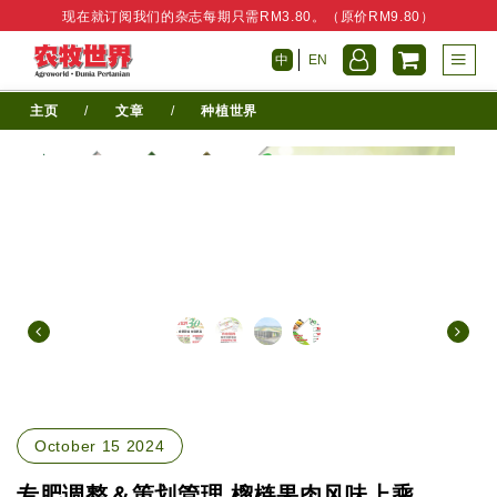
现在就订阅我们的杂志每期只需RM3.80。（原价RM9.80）
中
EN
主页
/
文章
/
种植世界
October 15 2024
专肥调整＆策划管理 榴梿果肉风味上乘