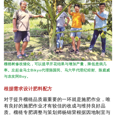
榴梿树修枝矮化，可以提早开花结果与增加产量，降低患病几
率。左起金马士Bikyo代理陈国民、马六甲代理纪经财、陈庭威
与农友阿Boy。
根据需求设计肥料配方
对于提升榴梿品质最重要的一环就是施肥作业，唯
有良好的施肥作业才有较佳的收成与维持良好品
质。榴梿专肥调整与策划师杨锦荣根据因地制宜与