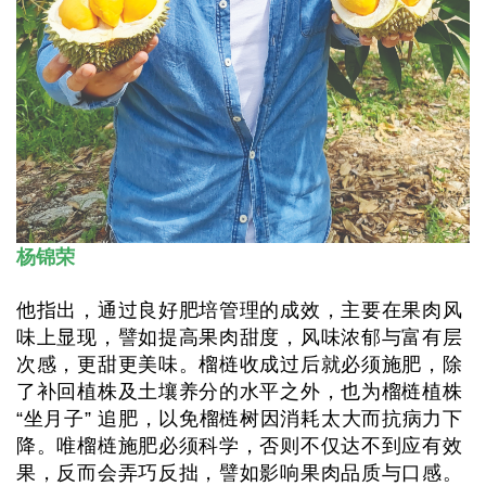
杨锦荣
他指出，通过良好肥培管理的成效，主要在果肉风
味上显现，譬如提高果肉甜度，风味浓郁与富有层
次感，更甜更美味。榴梿收成过后就必须施肥，除
了补回植株及土壤养分的水平之外，也为榴梿植株
“坐月子” 追肥，以免榴梿树因消耗太大而抗病力下
降。唯榴梿施肥必须科学，否则不仅达不到应有效
果，反而会弄巧反拙，譬如影响果肉品质与口感。