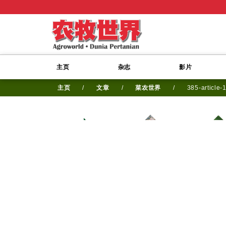
主页
杂志
影片
主页
/
文章
/
菜农世界
/
385-article-