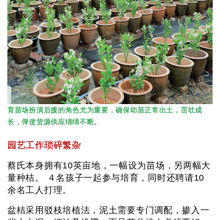
育苗场扮演后援的角色尤为重要，确保幼苗正常出土，茁壮成
长，俾使货源供应绵绵不断。
园艺工作琐碎繁杂
蔡氏本身拥有10英亩地，一幅设为苗场，另两幅大
量种桔。 ４名孩子一起参与培育，同时还聘请10
余名工人打理。
盆桔采用驳枝培植法，泥土需要专门调配，掺入一