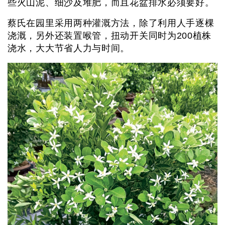
些火山泥、细沙及堆肥，而且花盆排水必须要好。
蔡氏在园里采用两种灌溉方法，除了利用人手逐棵
浇溉，另外还装置喉管，扭动开关同时为200植株
浇水，大大节省人力与时间。