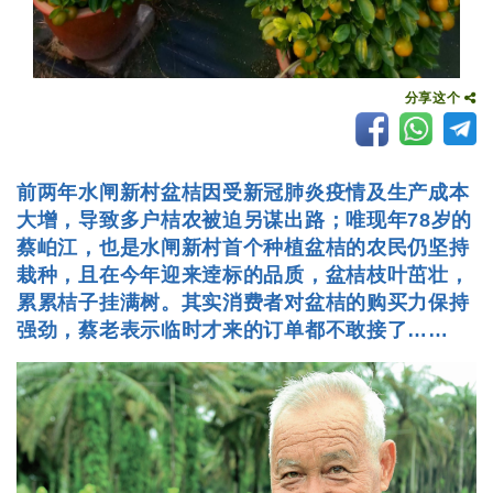
分享这个
前两年水闸新村盆桔因受新冠肺炎疫情及生产成本
大增，导致多户桔农被迫另谋出路；唯现年78岁的
蔡岶江，也是水闸新村首个种植盆桔的农民仍坚持
栽种，且在今年迎来逹标的品质，盆桔枝叶茁壮，
累累桔子挂满树。其实消费者对盆桔的购买力保持
强劲，蔡老表示临时才来的订单都不敢接了……