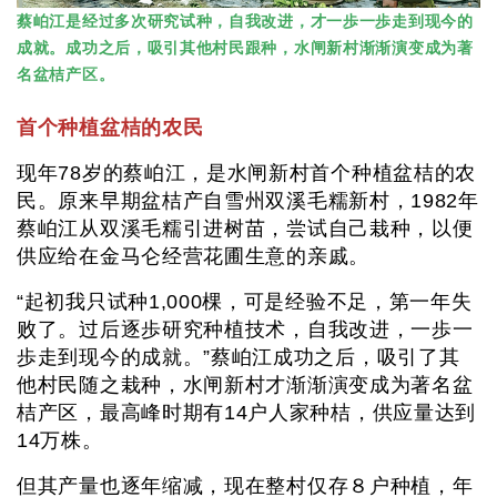
蔡岶江是经过多次研究试种，自我改进，才一歩一歩走到现今的
成就。成功之后，吸引其他村民跟种，水闸新村渐渐演变成为著
名盆桔产区。
首个种植盆桔的农民
现年78岁的蔡岶江，是水闸新村首个种植盆桔的农
民。原来早期盆桔产自雪州双溪毛糯新村，1982年
蔡岶江从双溪毛糯引进树苗，尝试自己栽种，以便
供应给在金马仑经营花圃生意的亲戚。
“起初我只试种1,000棵，可是经验不足，第一年失
败了。过后逐歩研究种植技术，自我改进，一歩一
歩走到现今的成就。”蔡岶江成功之后，吸引了其
他村民随之栽种，水闸新村才渐渐演变成为著名盆
桔产区，最高峰时期有14户人家种桔，供应量达到
14万株。
但其产量也逐年缩减，现在整村仅存８户种植，年