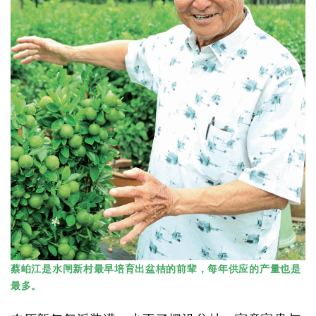
蔡岶江是水闸新村最早培育出盆桔的前辈，每年供应的产量也是
最多。