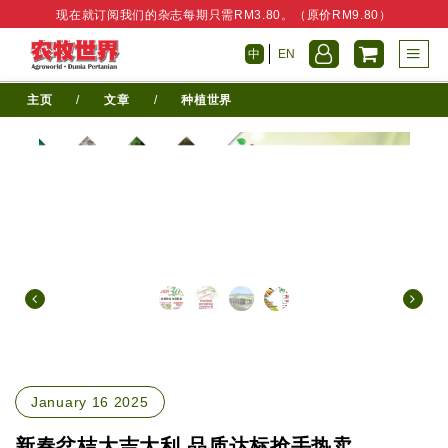
现在就订阅我们的杂志每期只需RM3.80。（原价RM9.80）
中
EN
主页
/
文章
/
种植世界
January 16 2025
新春盆桔大吉大利 品质达标抢手热卖