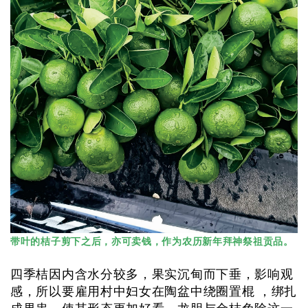
带叶的桔子剪下之后，亦可卖钱，作为农历新年拜神祭祖贡品。
四季桔因内含水分较多，果实沉甸而下垂，影响观
感，所以要雇用村中妇女在陶盆中绕圈置棍 ，绑扎