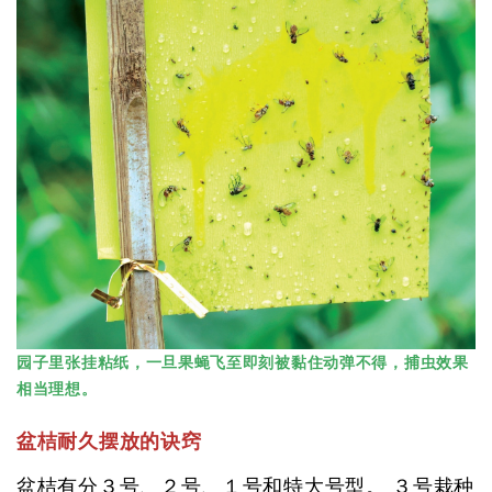
园子里张挂粘纸，一旦果蝇飞至即刻被黏住动弹不得，捕虫效果
相当理想。
盆桔耐久摆放的诀窍
盆桔有分３号、２号、１号和特大号型。 ３号栽种