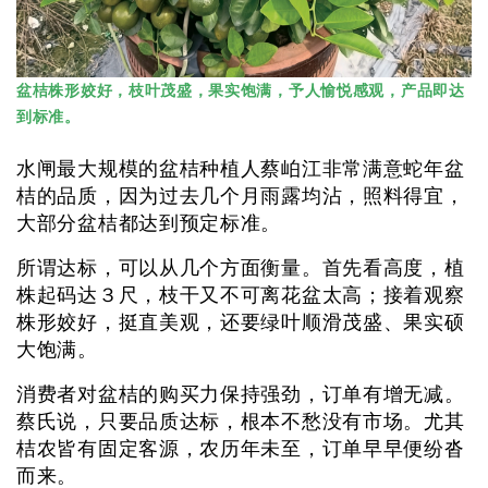
盆桔株形姣好，枝叶茂盛，果实饱满，予人愉悦感观，产品即达
到标准。
水闸最大规模的盆桔种植人蔡岶江非常满意蛇年盆
桔的品质，因为过去几个月雨露均沾，照料得宜，
大部分盆桔都达到预定标准。
所谓达标，可以从几个方面衡量。首先看高度，植
株起码达３尺，枝干又不可离花盆太高；接着观察
株形姣好，挺直美观，还要绿叶顺滑茂盛、果实硕
大饱满。
消费者对盆桔的购买力保持强劲，订单有增无减。
蔡氏说，只要品质达标，根本不愁没有市场。尤其
桔农皆有固定客源，农历年未至，订单早早便纷沓
而来。