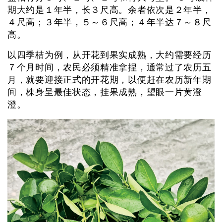
期大约是１年半，长３尺高。余者依次是２年半，
４尺高；３年半，５～６尺高；４年半达７～８尺
高。
以四季桔为例，从开花到果实成熟，大约需要经历
７个月时间，农民必须精准拿捏，通常过了农历五
月，就要迎接正式的开花期，以便赶在农历新年期
间，株身呈最佳状态，挂果成熟，望眼一片黄澄
澄。