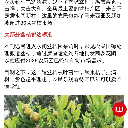
农历新年气派装潢，少不了摆设盆桔，寓意富贵与
吉祥，大吉大利。全马最主要的盆桔产区，来自下
霹雳水闸新村，这里的农民包办了马来西亚及新加
坡超过80%盆桔市场。
大部分盆桔都达标准
本刊记者进入水闸盆桔园采访时，眼见农民忙碌处
理搬运盆桔，通过罗厘运送到各地批发商及花圃，
以便应付2025农历乙巳蛇年年货市场需求。
目测之下，这一造盆桔枝叶茁壮，累累桔子挂满
树，货色超乎理想，农民乐观看待乙巳年可以卖个
满堂红。