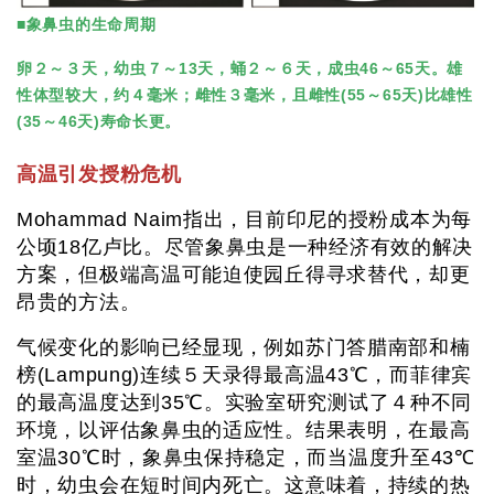
■象鼻虫的生命周期
卵２～３天，幼虫７～13天，蛹２～６天，成虫46～65天。雄
性体型较大，约４毫米；雌性３毫米，且雌性(55～65天)比雄性
(35～46天)寿命长更。
高温引发授粉危机
Mohammad Naim指出，目前印尼的授粉成本为每
公顷18亿卢比。尽管象鼻虫是一种经济有效的解决
方案，但极端高温可能迫使园丘得寻求替代，却更
昂贵的方法。
气候变化的影响已经显现，例如苏门答腊南部和楠
榜(Lampung)连续５天录得最高温43℃，而菲律宾
的最高温度达到35℃。实验室研究测试了４种不同
环境，以评估象鼻虫的适应性。结果表明，在最高
室温30℃时，象鼻虫保持稳定，而当温度升至43℃
时，幼虫会在短时间内死亡。这意味着，持续的热