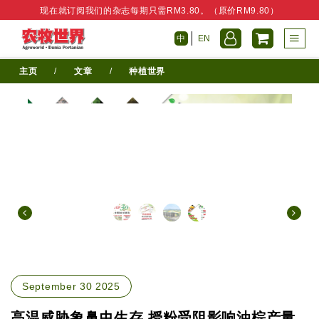
现在就订阅我们的杂志每期只需RM3.80。（原价RM9.80）
中
EN
主页
/
文章
/
种植世界
September 30 2025
高温威胁象鼻虫生存 授粉受阻影响油棕产量