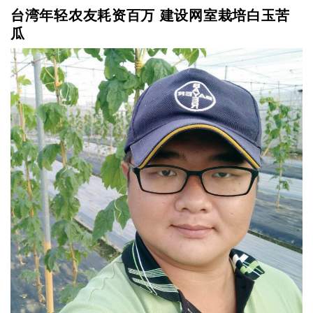
台湾年轻农友耗资百万 建设网室栽培白玉苦
瓜