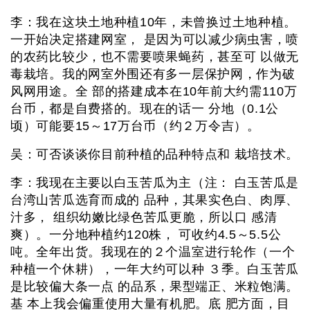
李：我在这块土地种植10年，未曾换过土地种植。
一开始决定搭建网室， 是因为可以减少病虫害，喷
的农药比较少，也不需要喷果蝇药，甚至可 以做无
毒栽培。我的网室外围还有多一层保护网，作为破
风网用途。全 部的搭建成本在10年前大约需110万
台币，都是自费搭的。现在的话一 分地（0.1公
顷）可能要15～17万台币（约２万令吉）。
吴：可否谈谈你目前种植的品种特点和 栽培技术。
李：我现在主要以白玉苦瓜为主（注： 白玉苦瓜是
台湾山苦瓜选育而成的 品种，其果实色白、肉厚、
汁多， 组织幼嫩比绿色苦瓜更脆，所以口 感清
爽）。一分地种植约120株， 可收约4.5～5.5公
吨。全年出货。我现在的２个温室进行轮作（一个
种植一个休耕），一年大约可以种 ３季。白玉苦瓜
是比较偏大条一点 的品系，果型端正、米粒饱满。
基 本上我会偏重使用大量有机肥。底 肥方面，目