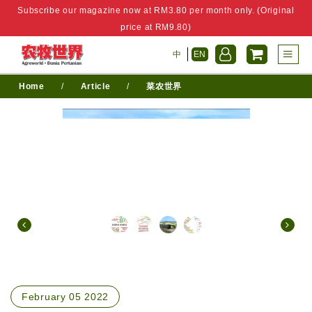
Subscribe our magazine now at RM3.80 per month only. (Original
price at RM9.80)
中
EN
Home
/
Article
/
菜农世界
February 05 2022