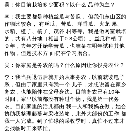
吴：你目前栽培多少面积？以什么 品种为主？
李：我主要都是种植丝瓜与苦瓜， 但我们东山区的
作物比较杂， 有丝瓜、苦瓜、洋香瓜、火龙 果、
水稻、橙子、橘子、茂谷 柑等等。我是做网室栽培
的，共有八分地（相当于0.8公顷）。丝瓜种植 了
９年，去年才开始学苦瓜，也准备在明年试种其他
作物，但是技术方 面仍在学习磨合。
吴：你家庭是务农的吗？什么原因让你投身农业？
李：我当兵退伍后就开始从事务农，以前就读电子
系，但由于家里只有我一个 儿子，才想说留在家乡
务农，也能陪伴在父母身边。目前务农已有10年
时间，家里以前都没有种过作物，我是第一代务
农。目前家里的活儿都由 我一人和我妈在做，她会
协助我整理藤蔓与采收装箱，此外大部份的工作 都
我一人完成。到了忙碌的采收季时，真忙不过来才
会找临时工来帮忙。