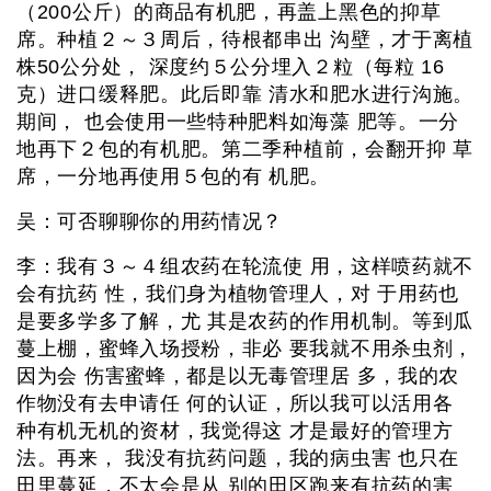
（200公斤）的商品有机肥，再盖上黑色的抑草
席。种植２～３周后，待根都串出 沟壁，才于离植
株50公分处， 深度约５公分埋入２粒（每粒 16
克）进口缓释肥。此后即靠 清水和肥水进行沟施。
期间， 也会使用一些特种肥料如海藻 肥等。一分
地再下２包的有机肥。第二季种植前，会翻开抑 草
席，一分地再使用５包的有 机肥。
吴：可否聊聊你的用药情况？
李：我有３～４组农药在轮流使 用，这样喷药就不
会有抗药 性，我们身为植物管理人，对 于用药也
是要多学多了解，尤 其是农药的作用机制。等到瓜
蔓上棚，蜜蜂入场授粉，非必 要我就不用杀虫剂，
因为会 伤害蜜蜂，都是以无毒管理居 多，我的农
作物没有去申请任 何的认证，所以我可以活用各
种有机无机的资材，我觉得这 才是最好的管理方
法。再来， 我没有抗药问题，我的病虫害 也只在
田里蔓延，不太会是从 别的田区跑来有抗药的害