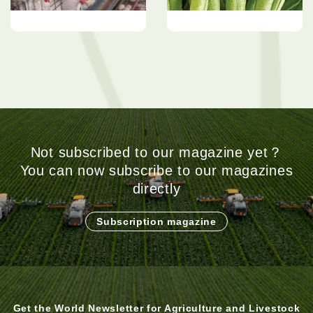
蛋鸡养殖８阶段精养法
蛀果虫 伤害长豆极强的害
虫
Not subscribed to our magazine yet？
You can now subscribe to our magazines
directly
Subscription magazine
Get the World Newsletter for Agriculture and Livestock