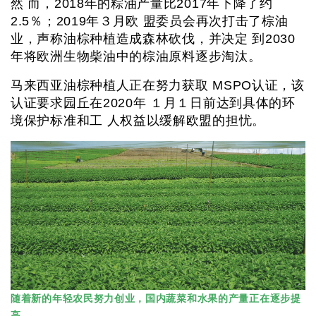
然 而，2018年的粽油产量比2017年下降了约
2.5％；2019年３月欧 盟委员会再次打击了棕油
业，声称油棕种植造成森林砍伐，并决定 到2030
年将欧洲生物柴油中的棕油原料逐步淘汰。
马来西亚油棕种植人正在努力获取 MSPO认证，该
认证要求园丘在2020年 １月１日前达到具体的环
境保护标准和工 人权益以缓解欧盟的担忧。
随着新的年轻农民努力创业，国内蔬菜和水果的产量正在逐步提
高
。