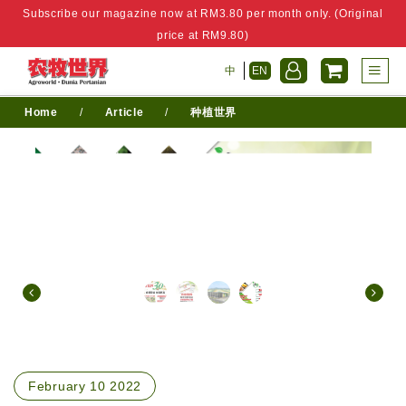
Subscribe our magazine now at RM3.80 per month only. (Original
price at RM9.80)
中
EN
Home
/
Article
/
种植世界
February 10 2022