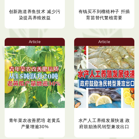
创新跑道养鱼技术 减少污
有钱买不到榴梿种子 扦插
染提高养殖效益
育苗替代繁植需要
Article
Article
青年菜农改善肥培 老黄瓜
水产人工养殖发展快速 政
产量增逾30%
府鼓励渔民转型兼攻出口