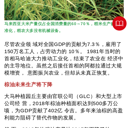
马来西亚大米产量仅占全国消费量的60～70％，稻米生产缺乏标
准化，稻农大多没有机械设备。
尽管农业领 域对全国GDP的贡献为7.3％，雇用了
150万名工人，占劳动力的 10％。 1981年当时的
首相马哈迪大力推动工业化，结束了农业在 经济中
的主导地位。虽然之后接任首相的阿都拉通过大规
模增资， 意图振兴农业，但却从未真正恢复。
棕油未来生产将下降
大马种植园丘主要由官联公司（GLC）和大型上市
公司经 营，2018年棕油种植面积达到500多万公
顷，为GDP贡献了402亿 令吉。多年来油棕的高盈
利能力阻碍了替代作物的发展。