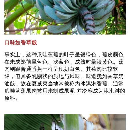
口味如香草般
事实上，这种爪哇蓝蕉的叶子呈银绿色，蕉皮颜色
在未成熟前呈蓝色、浅蓝色，成熟时呈淡黄色。蕉
肉则跟普通香蕉一样呈现奶白色。其蕉肉比较软
绵，但具备乳脂状的质地与风味，味道犹如香草奶
油般，故在夏威夷当地常被称为冰淇淋香蕉。通常
爪哇蓝蕉果肉被用来制成果泥 并冷冻成为冰淇淋的
原料。