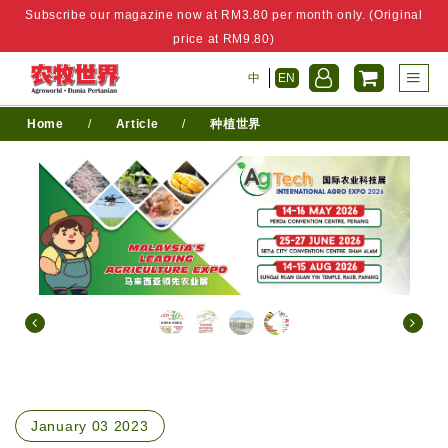
Subscribe our magazine now at RM3.80 per month only. (Original
price at RM9.80)
中
EN
Home
/
Article
/
种植世界
January 03 2023