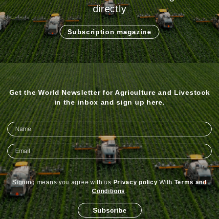
directly
Subscription magazine
Get the World Newsletter for Agriculture and Livestock
in the inbox and sign up here.
Signing means you agree with us
Privacy policy
With
Terms and
Conditions
.
Subscribe