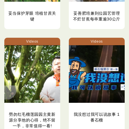
妥当保护芽眼 培植甘蔗关
妥善肥培兼到位园艺管理
键
不烂甘蕉每串重逾30公斤
Videos
Videos
勞勿红毛榴莲园园主黄新
我没想过我可以说故事 1
源分享他的心得，绝不留
番石榴
一手，非常值得一看!