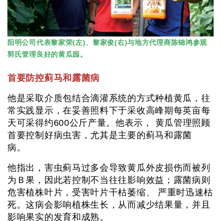
阳明公司代表黎家荣(左)、黎家俊(右)与地方代理商陈锦鸿参观
郭氏管理良好的黄瓜园。
首要防控蓟马和露菌病
他是采取介质包结合滴灌系统的方式种植黄瓜，往
常实践显示，在妥善照料下于采收高峰期每英亩每
天可采得约600公斤产量。他表示， 黄瓜管理照顾
首要控制好病虫害，尤其是主要的蓟马和露菌
病。
他指出，害虫蓟马过多会导致黄瓜外皮损伤而被列
为Ｂ果，因此若控制不当往往影响效益；露菌病则
危害植株叶片，受害叶片干枯萎缩、 严重时迅速枯
死。这病会影响植株生长，从而减少结果量，并且
影响果实的发育和成熟。