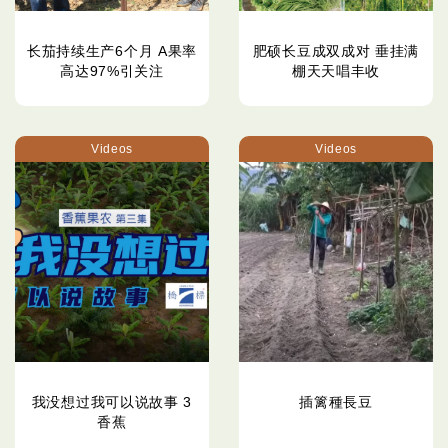
长茄持续生产6个月 A果率
肥硕长豆成双成对 垂挂满
高达97%引关注
棚天天唱丰收
Videos
Videos
我没想过我可以说故事 3
插篱種長豆
香蕉