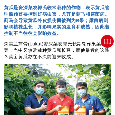
黄瓜是资深菜农郭氏较常栽种的作物，表示黄瓜管
理照顾首要控制好病虫害，尤其是蓟马和露菌病。
蓟马会导致黄瓜外皮损伤而被列为B果；露菌病则
影响植株生长，并影响果实的发育和成熟，因此若
控制不当往往会影响效益。
森美兰芦骨(Lukut)资深菜农郭氏长期轮作果菜类蔬
菜，当中又较常栽种黄瓜和长豆，而他最近的这造
３英亩黄瓜亦在不久前迎来收成。