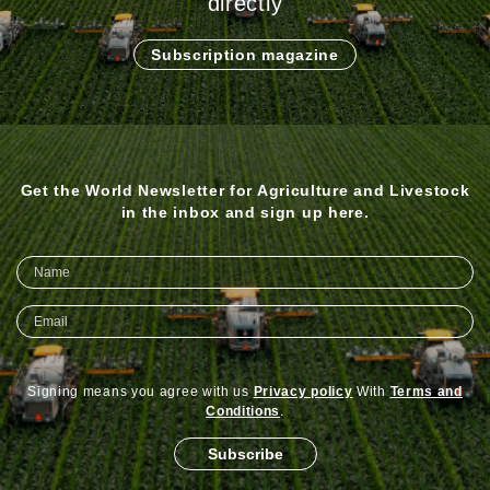
directly
Subscription magazine
Get the World Newsletter for Agriculture and Livestock
in the inbox and sign up here.
Signing means you agree with us
Privacy policy
With
Terms and
Conditions
.
Subscribe