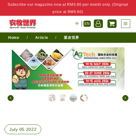
Subscribe our magazine now at RM3.80 per month only. (Original
price at RM9.80)
中
EN
Home
/
Article
/
菜农世界
July 05 2022