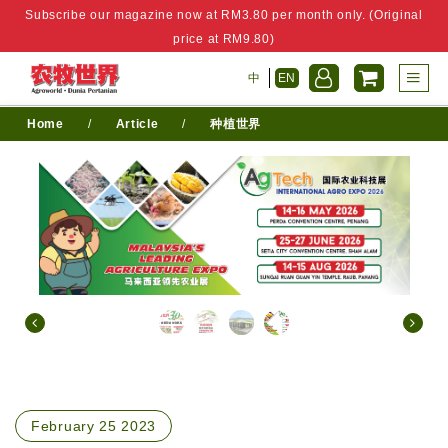
Subscribe our magazine now at RM3.80 per month only. (Original
price at RM9.80)
中
EN
Home
/
Article
/
种植世界
February 25 2023