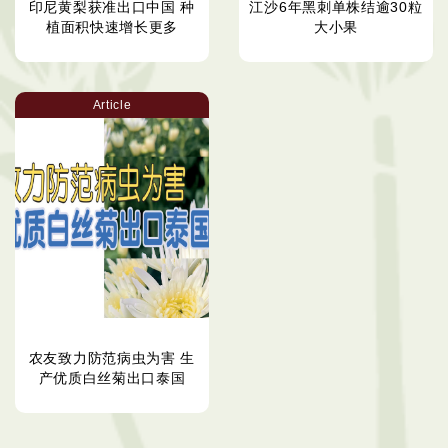
印尼黄梨获准出口中国 种
江沙6年黑刺单株结逾30粒
植面积快速增长更多
大小果
Article
农友致力防范病虫为害 生
产优质白丝菊出口泰国