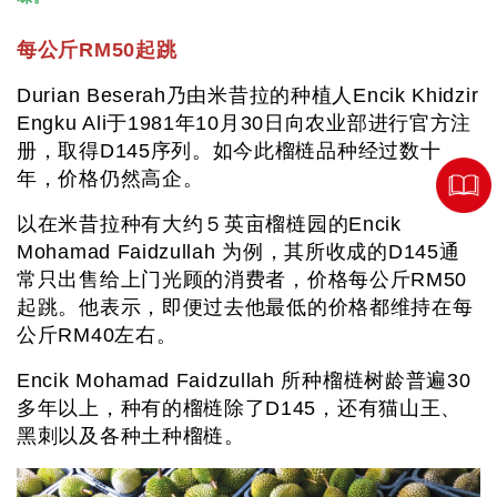
每公斤RM50起跳
Durian Beserah乃由米昔拉的种植人Encik Khidzir
Engku Ali于1981年10月30日向农业部进行官方注
册，取得D145序列。如今此榴梿品种经过数十
年，价格仍然高企。
以在米昔拉种有大约５英亩榴梿园的Encik
Mohamad Faidzullah 为例，其所收成的D145通
常只出售给上门光顾的消费者，价格每公斤RM50
起跳。他表示，即便过去他最低的价格都维持在每
公斤RM40左右。
Encik Mohamad Faidzullah 所种榴梿树龄普遍30
多年以上，种有的榴梿除了D145，还有猫山王、
黑刺以及各种土种榴梿。