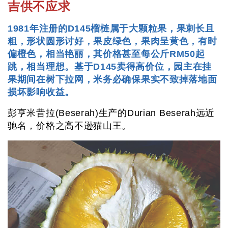
吉供不应求
1981年注册的D145榴梿属于大颗粒果，果刺长且
粗，形状圆形讨好，果皮绿色，果肉呈黄色，有时
偏橙色，相当艳丽，其价格甚至每公斤RM50起
跳，相当理想。基于D145卖得高价位，园主在挂
果期间在树下拉网，米务必确保果实不致掉落地面
损坏影响收益。
彭亨米昔拉(Beserah)生产的Durian Beserah远近
驰名，价格之高不逊猫山王。