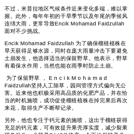
不过，米昔拉地区气候条件近来变化多端，难以掌
握。此外，每年年初的干旱季节以及年尾的季候风
连绵大雨，更常导致Encik Mohamad Faidzullah
面对不少挑战。
Encik Mohamad Faidzullah 为了确保榴梿植株在
旱天获得足够水源，同时在庞大雨量冲击下要避免
土崩发生，他选择适当的保留野草。他表示，野草
有着保水作用，当然也能在雨季时防止土崩。
为了保留野草 ， E n c i k M o h a m a d
Faidzullah坚持人工除草，园间管理方式偏向无公
害。近来他也积极采用高品质的化肥产品，并在恰
当的时机施喷，成功促使榴梿植株在掉完果后再次
来花，取得生产不断帮记录。
另外，他也专注于钙元素的施喷，这出于榴梿获得
充足的钙元素，可有效提升果壳厚实度，减少裂果