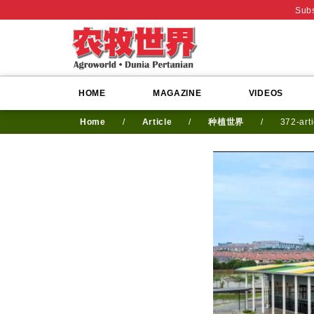
Subs
HOME
MAGAZINE
VIDEOS
Home
/
Article
/
种植世界
/
372-art