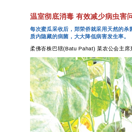
温室彻底消毒 有效减少病虫害
每次蜜瓜采收后，郑荣侨就采用天然的杀
质内隐藏的病菌，大大降低病害发生率。
柔佛峇株巴辖(Batu Pahat) 菜农公