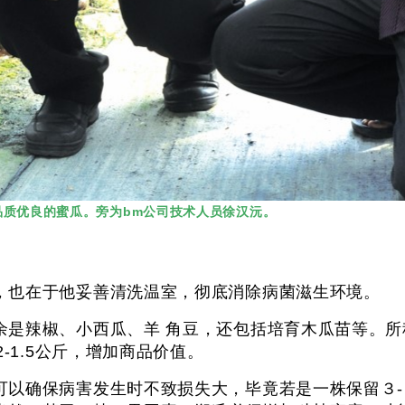
品质优良的蜜瓜。旁为bm公司技术人员徐汉沅。
外，也在于他妥善清洗温室，彻底消除病菌滋生环境
辣椒、小西瓜、羊 角豆，还包括培育木瓜苗等。所种蜜瓜
.2-1.5公斤，增加商品价值。
可以确保病害发生时不致损失大，毕竟若是一株保留３