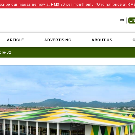
cribe our magazine now at RM3.80 per month only. (Original price at RM
中
E
ARTICLE
ADVERTISING
ABOUT US
icle-02