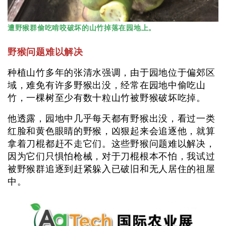
遭野猴群偷吃啃咬破坏的山竹掉落在园地上。
野猴问题难以解决
种植山竹多年的张清水强调，由于园地位于偏郊区
域，难免有许多野猴出没，经常在园地中偷吃山
竹，一棵树至少有数十粒山竹被野猴破坏吃掉。
他透露，园地中几乎每天都有野猴出没，看过一类
红脸和黄色眼睛的野猴，凶狠起来会追逐他，就算
拿着刀棍都赶不走它们。这些野猴问题难以解决，
因为它们只惧怕枪械，对于刀棍根本不怕，我试过
被野猴群追逐到赶紧躲入已破旧和无人居住的祖屋
中。