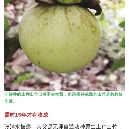
非接种的土种山竹口感不会太甜，但采摘待成熟的山竹是粒粒皆
辛苦。
需时15年才有收成
张清水披露，其父是无师自通栽种原生土种山竹，