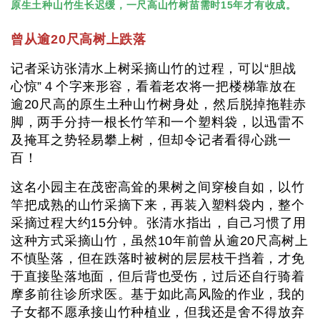
原生土种山竹生长迟缓，一尺高山竹树苗需时15年才有收成。
曾从逾20尺高树上跌落
记者采访张清水上树采摘山竹的过程，可以“胆战
心惊”４个字来形容，看着老农将一把楼梯靠放在
逾20尺高的原生土种山竹树身处，然后脱掉拖鞋赤
脚，两手分持一根长竹竿和一个塑料袋，以迅雷不
及掩耳之势轻易攀上树，但却令记者看得心跳一
百！
这名小园主在茂密高耸的果树之间穿梭自如，以竹
竿把成熟的山竹采摘下来，再装入塑料袋内，整个
采摘过程大约15分钟。张清水指出，自己习惯了用
这种方式采摘山竹，虽然10年前曾从逾20尺高树上
不慎坠落，但在跌落时被树的层层枝干挡着，才免
于直接坠落地面，但后背也受伤，过后还自行骑着
摩多前往诊所求医。基于如此高风险的作业，我的
子女都不愿承接山竹种植业，但我还是舍不得放弃