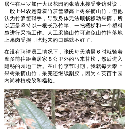
居住在巫罗加什大汉花园的张清水接受专访时说，
一般上果农是背着竹箩筐攀高上树采摘山竹，但他
认为竹箩筐碍手，导致身体无法顺畅移动采摘，所
以还是坚持以一根长形竹竿、一把楼梯和一个塑料
袋进行采摘工作。人工采摘山竹可避免山竹掉落地
上果肉受损，吃起来的口感就不好了。
在没有聘请员工情况下，张氏每天清晨６时就骑着
摩多前往距离居家８公里外的马来甘榜，然后进入
隐秘的园地干活。在山竹季节时期，我就每天攀上
果树采摘山竹，采完还继续割胶，因为４英亩半园
内尚种植橡胶和榴梿。