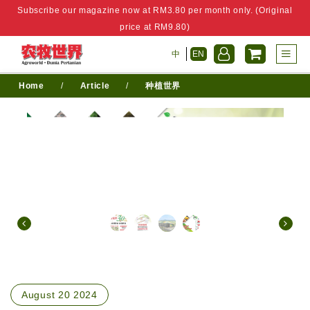
Subscribe our magazine now at RM3.80 per month only. (Original
price at RM9.80)
中
EN
Home
/
Article
/
种植世界
August 20 2024