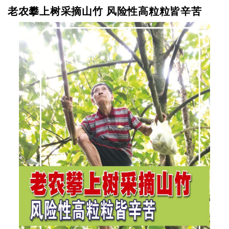
老农攀上树采摘山竹 风险性高粒粒皆辛苦