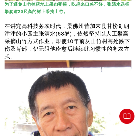
为了避免山竹掉落地上果肉受损，吃起来口感不好，张清水选择
攀爬逾20尺高的树上采摘山竹。
在讲究高科技务农时代，柔佛州昔加末县甘榜哥朗
津津的小园主张清水(68岁)，依然坚持以人工攀高
采摘山竹方式作业，即使10年前从山竹树高处跌下
伤及背部，仍无阻他痊愈后继续此习惯性的务农方
式。