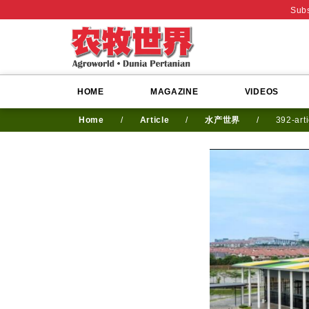
Subs
HOME
MAGAZINE
VIDEOS
Home
/
Article
/
水产世界
/
392-art