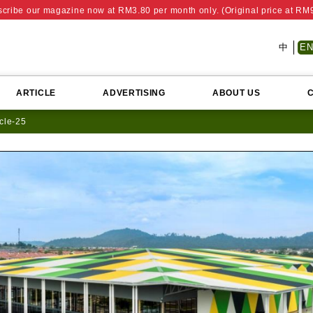
cribe our magazine now at RM3.80 per month only. (Original price at RM
中
E
ARTICLE
ADVERTISING
ABOUT US
icle-25