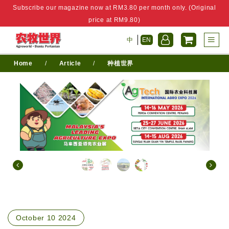
Subscribe our magazine now at RM3.80 per month only. (Original
price at RM9.80)
中
EN
Home
/
Article
/
种植世界
October 10 2024