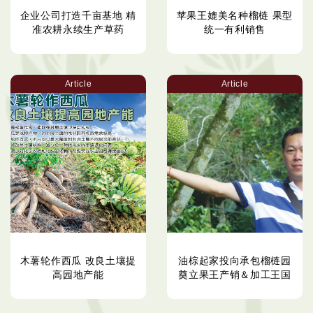
企业公司打造千亩基地 精
苹果王媲美名种榴梿 果型
准农耕永续生产草药
统一有利销售
Article
Article
木薯轮作西瓜 改良土壤提
油棕起家投向承包榴梿园
高园​​地产能
奠立果王产销＆加工王国