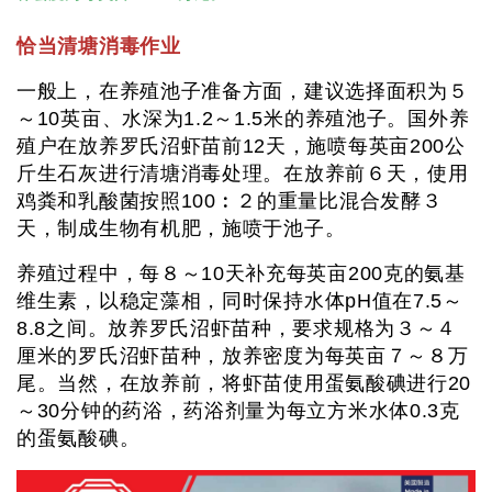
恰当清塘消毒作业
一般上，在养殖池子准备方面，建议选择面积为５
～10英亩、水深为1.2～1.5米的养殖池子。国外养
殖户在放养罗氏沼虾苗前12天，施喷每英亩200公
斤生石灰进行清塘消毒处理。在放养前６天，使用
鸡粪和乳酸菌按照100︰２的重量比混合发酵３
天，制成生物有机肥，施喷于池子。
养殖过程中，每８～10天补充每英亩200克的氨基
维生素，以稳定藻相，同时保持水体pH值在7.5～
8.8之间。放养罗氏沼虾苗种，要求规格为３～４
厘米的罗氏沼虾苗种，放养密度为每英亩７～８万
尾。当然，在放养前，将虾苗使用蛋氨酸碘进行20
～30分钟的药浴，药浴剂量为每立方米水体0.3克
的蛋氨酸碘。