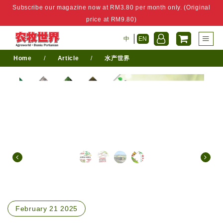
Subscribe our magazine now at RM3.80 per month only. (Original
price at RM9.80)
中
EN
Home
/
Article
/
水产世界
February 21 2025