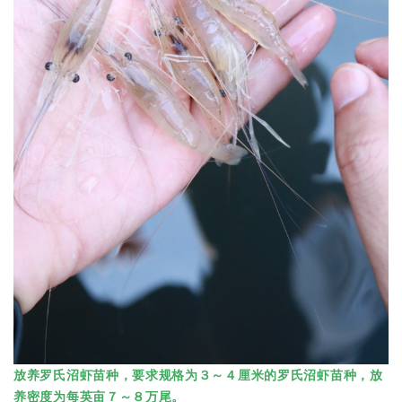
放养罗氏沼虾苗种，要求规格为３～４厘米的罗氏沼虾苗种，放
养密度为每英亩７～８万尾。