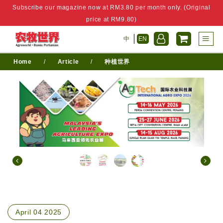
Subscribe our magazine now at RM3.80 per month only. (Original
price at RM9.80)
中
EN
Home
/
Article
/
种植世界
April 04 2025