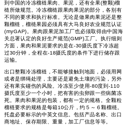
到中国的冷冻榴梿果肉、果泥，还有全果(整颗)榴
梿所做规范。冷冻榴梿跟果肉果泥的部分，各别有
不同的要求和执行标准。无论是做果肉果泥还是整
颗榴梿，榴梿果园必须具有大马良好农业规范认证
(myGAP)。果肉跟果泥加工厂也必须取得由中国海
关总署认定的良好生产规范(GMP)工厂。执行细则
方面，果肉和果泥要求的是在-30摄氏度下冷冻超
过30分钟，全程在-18摄氏度的条件下进行储存跟
运输。
出口整颗冷冻榴梿，不能够接触到地面，必须用网
或者是绑绳处理，主要还是避免土壤的污染，另外
还有果实碰伤的风险。冷冻至少使用-80度到-110
摄氏度至少一个小时，把有害的虫卵跟一些病菌冻
死。果肉和果泥的包装，都有一定的规格。全颗粒
榴梿要求的规格是每箱10公斤，约５～６颗榴梿。
托盘必要标示的中英文信息。包括产品名称、出口
商地址、保存期限、重量，加工厂信息等等。