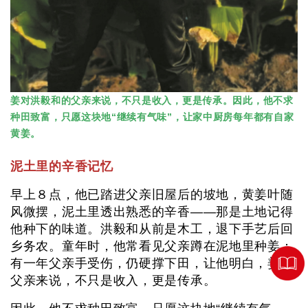
姜对洪毅和的父亲来说，不只是收入，更是传承。因此，他不求
种田致富，只愿这块地“继续有气味”，让家中厨房每年都有自家
黄姜。
泥土里的辛香记忆
早上８点，他已踏进父亲旧屋后的坡地，黄姜叶随
风微摆，泥土里透出熟悉的辛香——那是土地记得
他种下的味道。洪毅和从前是木工，退下手艺后回
乡务农。童年时，他常看见父亲蹲在泥地里种姜；
有一年父亲手受伤，仍硬撑下田，让他明白，姜对
父亲来说，不只是收入，更是传承。