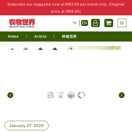
Subscribe our magazine now at RM3.80 per month only. (Original
price at RM9.80)
中
EN
Home
/
Article
/
种植世界
January 07 2026