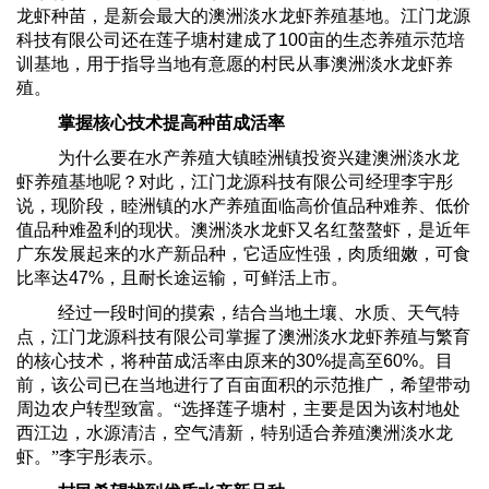
龙虾种苗，是新会最大的澳洲淡水龙虾养殖基地。江门龙源
科技有限公司还在莲子塘村建成了
100
亩的生态养殖示范培
训基地，用于指导当地有意愿的村民从事澳洲淡水龙虾养
殖。
掌握核心技术提高种苗成活率
为什么要在水产养殖大镇睦洲镇投资兴建澳洲淡水龙
虾养殖基地呢？对此，江门龙源科技有限公司经理李宇彤
说，现阶段，睦洲镇的水产养殖面临高价值品种难养、低价
值品种难盈利的现状。澳洲淡水龙虾又名红螯螯虾，是近年
广东发展起来的水产新品种，它适应性强，肉质细嫩，可食
比率达
47%
，且耐长途运输，可鲜活上市。
经过一段时间的摸索，结合当地土壤、水质、天气特
点，江门龙源科技有限公司掌握了澳洲淡水龙虾养殖与繁育
的核心技术，将种苗成活率由原来的
30%
提高至
60%
。目
前，该公司已在当地进行了百亩面积的示范推广，希望带动
周边农户转型致富。“选择莲子塘村，主要是因为该村地处
西江边，水源清洁，空气清新，特别适合养殖澳洲淡水龙
虾。”李宇彤表示。