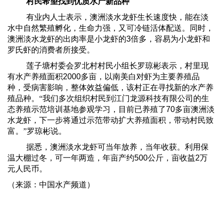
村民希望找到优质水产新品种
有业内人士表示，澳洲淡水龙虾生长速度快，能在淡
水中自然繁殖孵化，生命力强，又可冷链活体配送。同时，
澳洲淡水龙虾的出肉率是小龙虾的
3
倍多，容易为小龙虾和
罗氏虾的消费者所接受。
莲子塘村委会罗北村村民小组长罗琼彬表示，村里现
有水产养殖面积
2000
多亩，以南美白对虾为主要养殖品
种，受病害影响，整体效益偏低，该村正在寻找新的水产养
殖品种。“我们多次组织村民到江门龙源科技有限公司的生
态养殖示范培训基地参观学习，目前已养殖了
70
多亩澳洲淡
水龙虾，下一步将通过示范带动扩大养殖面积，带动村民致
富。”罗琼彬说。
据悉，澳洲淡水龙虾可当年放养，当年收获。利用保
温大棚过冬，可一年两造，年亩产约
500
公斤，亩收益
2
万
元人民币。
（来源：中国水产频道）