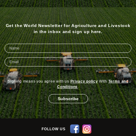
Get the World Newsletter for Agriculture and Livestock
in the inbox and sign up here.
Signing means you agree with us
Privacy policy
With
Terms and
Conditions
.
Subscribe
FOLLOW US