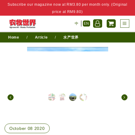
Subscribe our magazine now at RM3.80 per month only. (Original
price at RM9.80)
中
EN
Home
/
Article
/
水产世界
October 08 2020