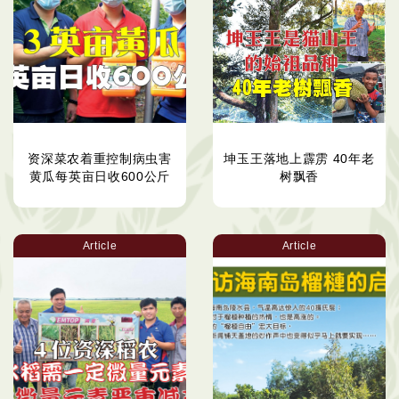
资深菜农着重控制病虫害
坤玉王落地上霹雳 40年老
黄瓜每英亩日收600公斤
树飘香
Article
Article