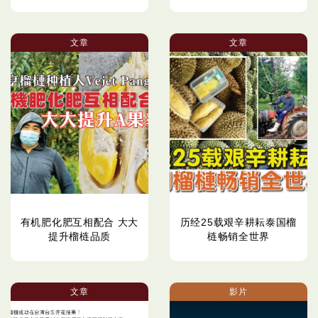
文章
文章
有机肥化肥互相配合 大大
历经25载艰辛耕耘泰国榴
提升榴梿品质
梿畅销全世界
文章
影片