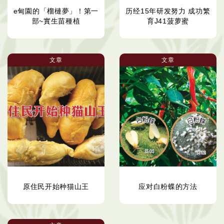
e甸園的「榴槤夢」！第一
历经15年研发努力 成功繁
部~實生苗種植
育J41菠萝蜜
文章
文章
原住民开始种猫山王
应对白粉蝶的方法