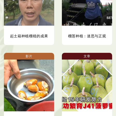
起土箱种植榴梿的成果
榴莲种植：迷思与正观
影片
文章