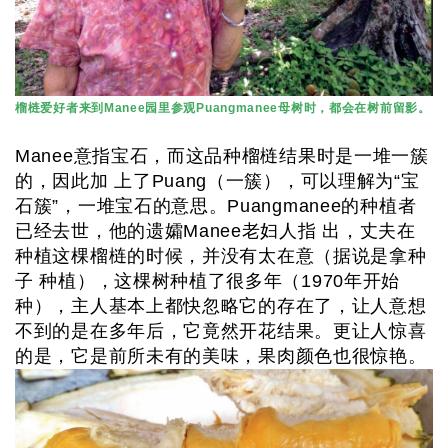
榴梿爱好者来到Manee园里参观Puangmanee母树时，都会在树前留影。
Manee意指宝石，而这品种榴梿结果时是一堆一簇
的，因此加 上了Puang（一簇），可以理解为“宝
石簇”，一堆宝石的意思。Puangmanee的种植者
已经去世，他的遗孀Manee老妇人指 出，丈夫在
种植这棵榴梿的时候，并没有太在意（据说是拿种
子 种植），这棵树种植了很多年（1970年开始
种），主人基本上都快忽略它的存在了，让人意想
不到的是在多年后，它竟然开花结果。更让人惊喜
的是，它是前所未有的美味，果肉颜色也很惊艳。