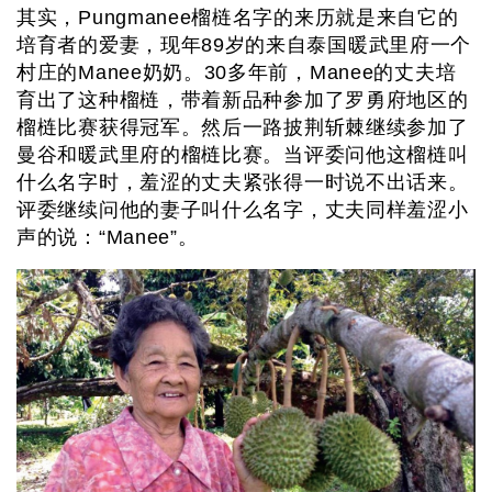
其实，Pungmanee榴梿名字的来历就是来自它的
培育者的爱妻，现年89岁的来自泰国暖武里府一个
村庄的Manee奶奶。30多年前，Manee的丈夫培
育出了这种榴梿，带着新品种参加了罗勇府地区的
榴梿比赛获得冠军。然后一路披荆斩棘继续参加了
曼谷和暖武里府的榴梿比赛。当评委问他这榴梿叫
什么名字时，羞涩的丈夫紧张得一时说不出话来。
评委继续问他的妻子叫什么名字，丈夫同样羞涩小
声的说：“Manee”。