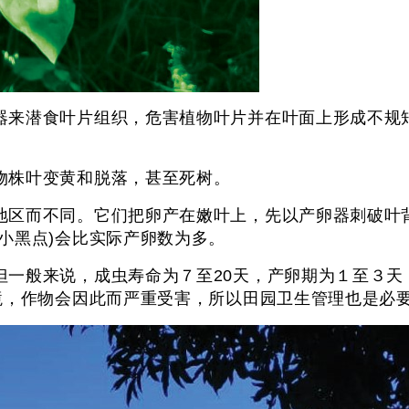
器来潜食叶片组织，危害植物叶片并在叶面上形成不规
物株叶变黄和脱落，甚至死树。
地区而不同。它们把卵产在嫩叶上，先以产卵器刺破叶
小黑点)会比实际产卵数为多。
一般来说，成虫寿命为７至20天，产卵期为１至３天
境，作物会因此而严重受害，所以田园卫生管理也是必