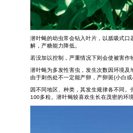
潜叶蝇的幼虫常会钻入叶片，以舐吸式口
解，产糖能力降低。
若没加以控制，严重情况下则会使被害作
潜叶蝇为多发性害虫，发生次数因环境及
由于刺伤处不一定能产卵，产卵斑(小白或
因不同地区、种类，其发生规律各不同。但
100多粒。潜叶蝇较喜欢生长在茂密的环