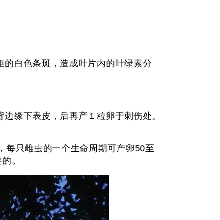
矩的白色条斑，造成叶片内的叶绿素分
背边缘下表皮，后再产１粒卵于刺伤处。
，每只雌虫的一个生命周期可产卵50至
要的。