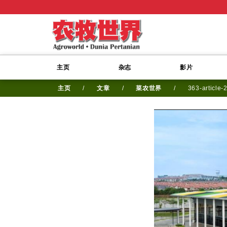
主页
杂志
影片
主页
/
文章
/
菜农世界
/
363-article-